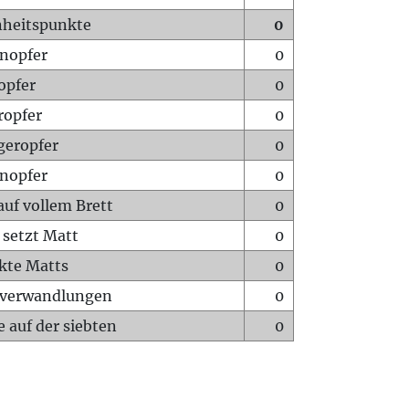
heitspunkte
0
nopfer
0
opfer
0
ropfer
0
geropfer
0
nopfer
0
auf vollem Brett
0
 setzt Matt
0
ckte Matts
0
rverwandlungen
0
 auf der siebten
0