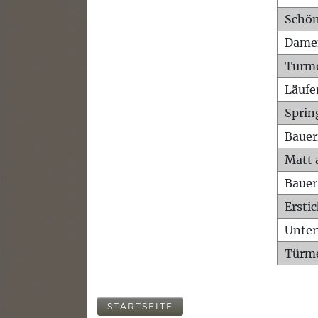
Schön
Dame
Turm
Läufe
Sprin
Bauer
Matt 
Bauer
Ersti
Unte
Türme
STARTSEITE