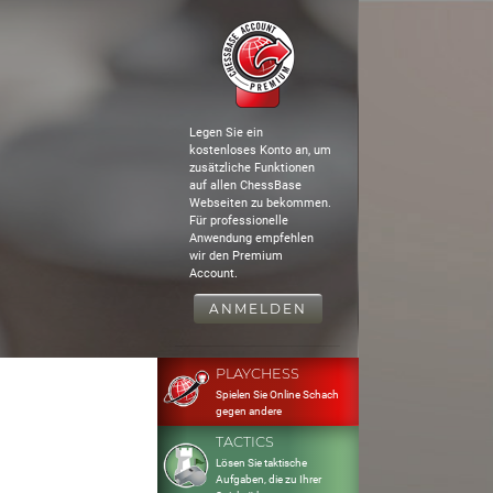
Legen Sie ein
kostenloses Konto an, um
zusätzliche Funktionen
auf allen ChessBase
Webseiten zu bekommen.
Für professionelle
Anwendung empfehlen
wir den Premium
Account.
ANMELDEN
PLAYCHESS
Spielen Sie Online Schach
gegen andere
TACTICS
Lösen Sie taktische
Aufgaben, die zu Ihrer