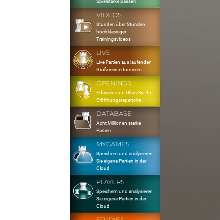
Spielstärke passen
VIDEOS
Stunden über Stunden
hochklassiger
Trainingsvideos
LIVE
Live Partien aus laufenden
Großmeisterturnieren
OPENINGS
Erfassen und Üben Sie Ihr
Eröffnungsrepertoire
DATABASE
Acht Millionen starke
Partien
MYGAMES
Speichern und analysieren
Sie eigene Partien in der
Cloud
PLAYERS
Speichern und analysieren
Sie eigene Partien in der
Cloud
STUDIES