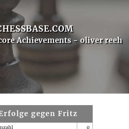
CHESSBASE.COM
core Achievements - oliver reeh
Erfolge gegen Fritz
enzahl
0