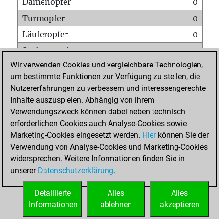
Damenopfer
0
Turmopfer
0
Läuferopfer
0
Springeropfer
0
Wir verwenden Cookies und vergleichbare Technologien,
Bauernopfer
0
um bestimmte Funktionen zur Verfügung zu stellen, die
Matt auf vollem Brett
0
Nutzererfahrungen zu verbessern und interessengerechte
Bauer setzt Matt
0
Inhalte auszuspielen. Abhängig von ihrem
Verwendungszweck können dabei neben technisch
Erstickte Matts
0
erforderlichen Cookies auch Analyse-Cookies sowie
Unterverwandlungen
0
Marketing-Cookies eingesetzt werden.
Hier
können Sie der
Verwendung von Analyse-Cookies und Marketing-Cookies
Türme auf der siebten
0
widersprechen. Weitere Informationen finden Sie in
unserer
Datenschutzerklärung
.
STARTSEITE
Detaillierte
Alles
Alles
Informationen
ablehnen
akzeptieren