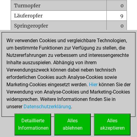
Turmopfer
0
Läuferopfer
9
Springeropfer
0
Bauernopfer
0
Wir verwenden Cookies und vergleichbare Technologien,
Matt auf vollem Brett
0
um bestimmte Funktionen zur Verfügung zu stellen, die
Nutzererfahrungen zu verbessern und interessengerechte
Bauer setzt Matt
0
Inhalte auszuspielen. Abhängig von ihrem
Erstickte Matts
0
Verwendungszweck können dabei neben technisch
Unterverwandlungen
0
erforderlichen Cookies auch Analyse-Cookies sowie
Marketing-Cookies eingesetzt werden.
Hier
können Sie der
Türme auf der siebten
0
Verwendung von Analyse-Cookies und Marketing-Cookies
widersprechen. Weitere Informationen finden Sie in
unserer
Datenschutzerklärung
.
STARTSEITE
Detaillierte
Alles
Alles
Informationen
ablehnen
akzeptieren