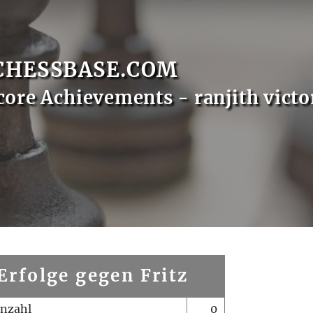
CHESSBASE.COM
core Achievements - ranjith victo
Erfolge gegen Fritz
enzahl
0