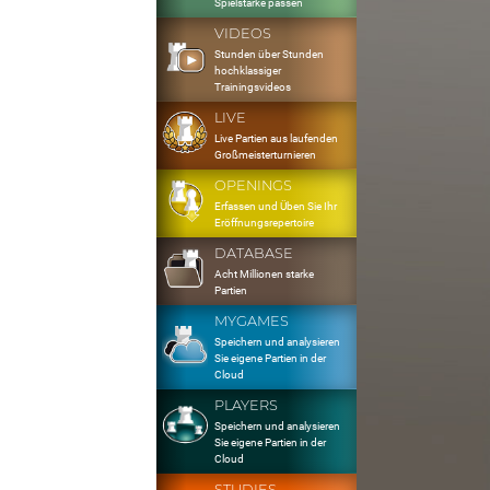
Spielstärke passen
VIDEOS
Stunden über Stunden
hochklassiger
Trainingsvideos
LIVE
Live Partien aus laufenden
Großmeisterturnieren
OPENINGS
Erfassen und Üben Sie Ihr
Eröffnungsrepertoire
DATABASE
Acht Millionen starke
Partien
MYGAMES
Speichern und analysieren
Sie eigene Partien in der
Cloud
PLAYERS
Speichern und analysieren
Sie eigene Partien in der
Cloud
STUDIES