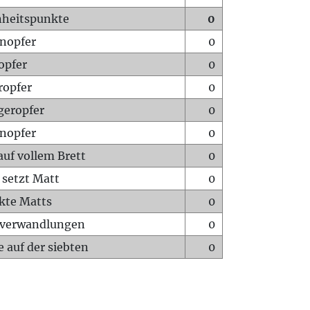
heitspunkte
0
nopfer
0
opfer
0
ropfer
0
geropfer
0
nopfer
0
auf vollem Brett
0
 setzt Matt
0
ckte Matts
0
rverwandlungen
0
 auf der siebten
0