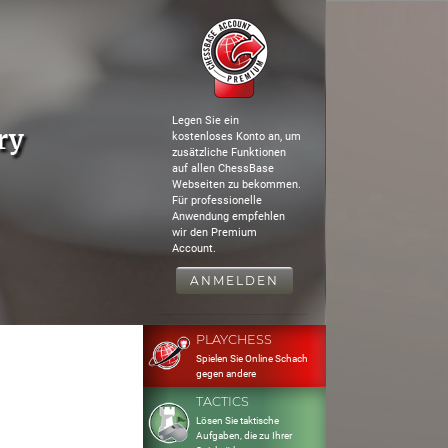
Legen Sie ein
ry
kostenloses Konto an, um
zusätzliche Funktionen
auf allen ChessBase
Webseiten zu bekommen.
Für professionelle
Anwendung empfehlen
wir den Premium
Account.
ANMELDEN
PLAYCHESS
Spielen Sie Online Schach
gegen andere
TACTICS
Lösen Sie taktische
Aufgaben, die zu Ihrer