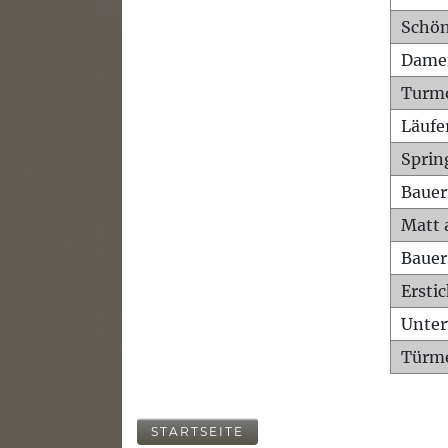
Schön
Dame
Turm
Läufe
Sprin
Bauer
Matt 
Bauer
Ersti
Unte
Türme
STARTSEITE