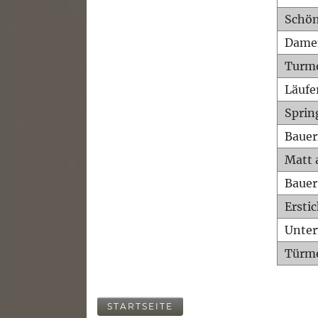
Schön
Dame
Turm
Läufe
Sprin
Bauer
Matt 
Bauer
Ersti
Unte
Türme
STARTSEITE