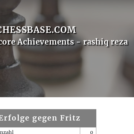
CHESSBASE.COM
core Achievements - rashiq reza
Erfolge gegen Fritz
enzahl
0