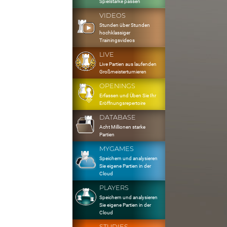
Spielstärke passen
VIDEOS
Stunden über Stunden
hochklassiger
Trainingsvideos
LIVE
Live Partien aus laufenden
Großmeisterturnieren
OPENINGS
Erfassen und Üben Sie Ihr
Eröffnungsrepertoire
DATABASE
Acht Millionen starke
Partien
MYGAMES
Speichern und analysieren
Sie eigene Partien in der
Cloud
PLAYERS
Speichern und analysieren
Sie eigene Partien in der
Cloud
STUDIES