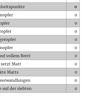
heitspunkte
0
nopfer
0
opfer
0
ropfer
0
geropfer
0
nopfer
0
auf vollem Brett
0
 setzt Matt
0
ckte Matts
0
rverwandlungen
0
 auf der siebten
0