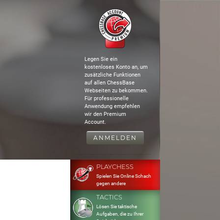
Legen Sie ein
kostenloses Konto an, um
zusätzliche Funktionen
auf allen ChessBase
Webseiten zu bekommen.
Für professionelle
Anwendung empfehlen
wir den Premium
Account.
ANMELDEN
PLAYCHESS
Spielen Sie Online Schach
gegen andere
TACTICS
Lösen Sie taktische
Aufgaben, die zu Ihrer