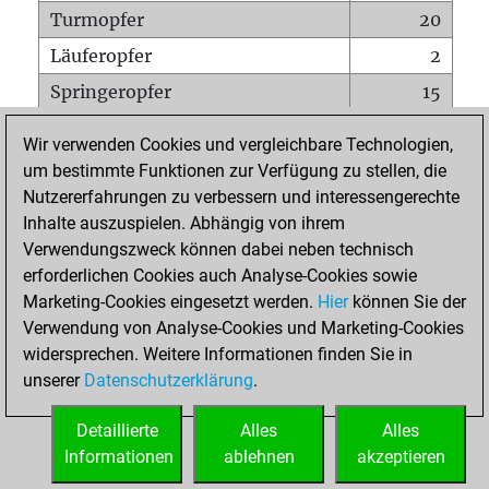
Turmopfer
20
Läuferopfer
2
Springeropfer
15
Bauernopfer
98
Wir verwenden Cookies und vergleichbare Technologien,
Matt auf vollem Brett
0
um bestimmte Funktionen zur Verfügung zu stellen, die
Nutzererfahrungen zu verbessern und interessengerechte
Bauer setzt Matt
0
Inhalte auszuspielen. Abhängig von ihrem
Erstickte Matts
0
Verwendungszweck können dabei neben technisch
Unterverwandlungen
0
erforderlichen Cookies auch Analyse-Cookies sowie
Marketing-Cookies eingesetzt werden.
Hier
können Sie der
Türme auf der siebten
0
Verwendung von Analyse-Cookies und Marketing-Cookies
widersprechen. Weitere Informationen finden Sie in
unserer
Datenschutzerklärung
.
STARTSEITE
Detaillierte
Alles
Alles
Informationen
ablehnen
akzeptieren