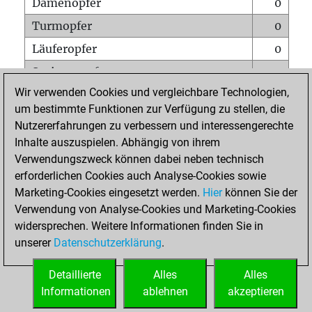
Damenopfer
0
Turmopfer
0
Läuferopfer
0
Springeropfer
0
Wir verwenden Cookies und vergleichbare Technologien,
Bauernopfer
1
um bestimmte Funktionen zur Verfügung zu stellen, die
Matt auf vollem Brett
0
Nutzererfahrungen zu verbessern und interessengerechte
Bauer setzt Matt
0
Inhalte auszuspielen. Abhängig von ihrem
Verwendungszweck können dabei neben technisch
Erstickte Matts
0
erforderlichen Cookies auch Analyse-Cookies sowie
Unterverwandlungen
0
Marketing-Cookies eingesetzt werden.
Hier
können Sie der
Verwendung von Analyse-Cookies und Marketing-Cookies
Türme auf der siebten
0
widersprechen. Weitere Informationen finden Sie in
unserer
Datenschutzerklärung
.
STARTSEITE
Detaillierte
Alles
Alles
Informationen
ablehnen
akzeptieren