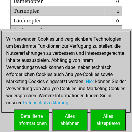
Damenopfer
0
Turmopfer
1
Läuferopfer
0
Springeropfer
0
Wir verwenden Cookies und vergleichbare Technologien,
Bauernopfer
0
um bestimmte Funktionen zur Verfügung zu stellen, die
Matt auf vollem Brett
0
Nutzererfahrungen zu verbessern und interessengerechte
Bauer setzt Matt
0
Inhalte auszuspielen. Abhängig von ihrem
Verwendungszweck können dabei neben technisch
Erstickte Matts
0
erforderlichen Cookies auch Analyse-Cookies sowie
Unterverwandlungen
0
Marketing-Cookies eingesetzt werden.
Hier
können Sie der
Verwendung von Analyse-Cookies und Marketing-Cookies
Türme auf der siebten
0
widersprechen. Weitere Informationen finden Sie in
unserer
Datenschutzerklärung
.
STARTSEITE
Detaillierte
Alles
Alles
Informationen
ablehnen
akzeptieren