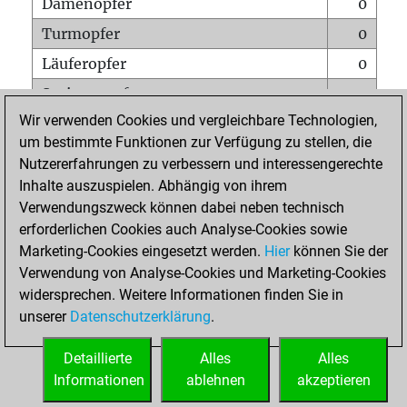
Damenopfer
0
Turmopfer
0
Läuferopfer
0
Springeropfer
0
Wir verwenden Cookies und vergleichbare Technologien,
Bauernopfer
0
um bestimmte Funktionen zur Verfügung zu stellen, die
Matt auf vollem Brett
0
Nutzererfahrungen zu verbessern und interessengerechte
Bauer setzt Matt
0
Inhalte auszuspielen. Abhängig von ihrem
Verwendungszweck können dabei neben technisch
Erstickte Matts
0
erforderlichen Cookies auch Analyse-Cookies sowie
Unterverwandlungen
0
Marketing-Cookies eingesetzt werden.
Hier
können Sie der
Verwendung von Analyse-Cookies und Marketing-Cookies
Türme auf der siebten
0
widersprechen. Weitere Informationen finden Sie in
unserer
Datenschutzerklärung
.
STARTSEITE
Detaillierte
Alles
Alles
Informationen
ablehnen
akzeptieren