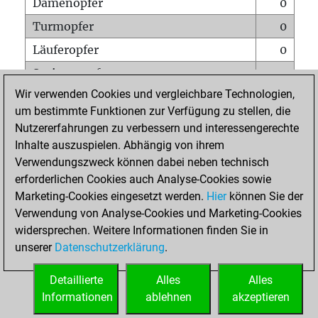
Damenopfer
0
Turmopfer
0
Läuferopfer
0
Springeropfer
0
Wir verwenden Cookies und vergleichbare Technologien,
Bauernopfer
1
um bestimmte Funktionen zur Verfügung zu stellen, die
Matt auf vollem Brett
0
Nutzererfahrungen zu verbessern und interessengerechte
Bauer setzt Matt
0
Inhalte auszuspielen. Abhängig von ihrem
Verwendungszweck können dabei neben technisch
Erstickte Matts
0
erforderlichen Cookies auch Analyse-Cookies sowie
Unterverwandlungen
0
Marketing-Cookies eingesetzt werden.
Hier
können Sie der
Verwendung von Analyse-Cookies und Marketing-Cookies
Türme auf der siebten
0
widersprechen. Weitere Informationen finden Sie in
unserer
Datenschutzerklärung
.
STARTSEITE
Detaillierte
Alles
Alles
Informationen
ablehnen
akzeptieren