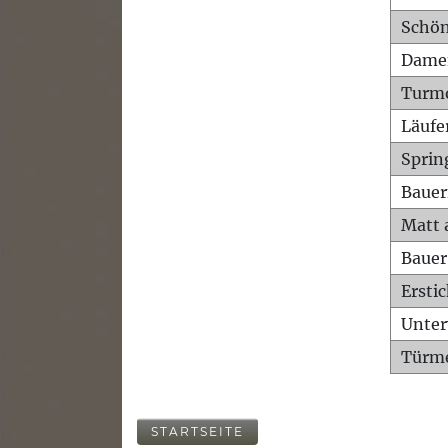
Schön
Dame
Turm
Läufe
Sprin
Bauer
Matt 
Bauer
Ersti
Unte
Türme
STARTSEITE