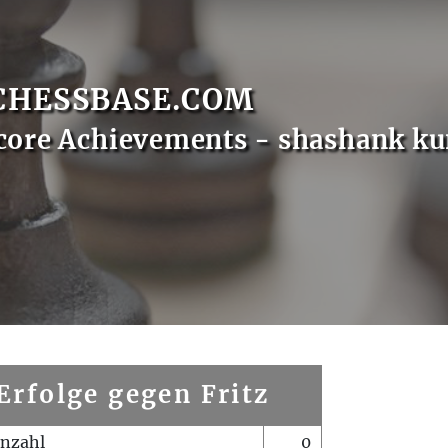
CHESSBASE.COM
core Achievements - shashank k
Erfolge gegen Fritz
enzahl
0