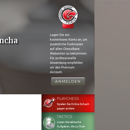
Legen Sie ein
uncha
kostenloses Konto an, um
zusätzliche Funktionen
auf allen ChessBase
Webseiten zu bekommen.
Für professionelle
Anwendung empfehlen
wir den Premium
Account.
ANMELDEN
PLAYCHESS
Spielen Sie Online Schach
gegen andere
TACTICS
Lösen Sie taktische
Aufgaben, die zu Ihrer