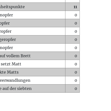
heitspunkte
11
nopfer
0
opfer
0
ropfer
0
geropfer
0
nopfer
0
auf vollem Brett
0
 setzt Matt
0
ckte Matts
0
rverwandlungen
0
 auf der siebten
0