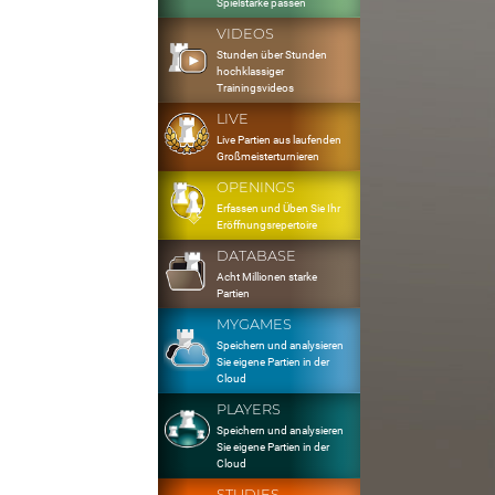
Spielstärke passen
VIDEOS
Stunden über Stunden
hochklassiger
Trainingsvideos
LIVE
Live Partien aus laufenden
Großmeisterturnieren
OPENINGS
Erfassen und Üben Sie Ihr
Eröffnungsrepertoire
DATABASE
Acht Millionen starke
Partien
MYGAMES
Speichern und analysieren
Sie eigene Partien in der
Cloud
PLAYERS
Speichern und analysieren
Sie eigene Partien in der
Cloud
STUDIES