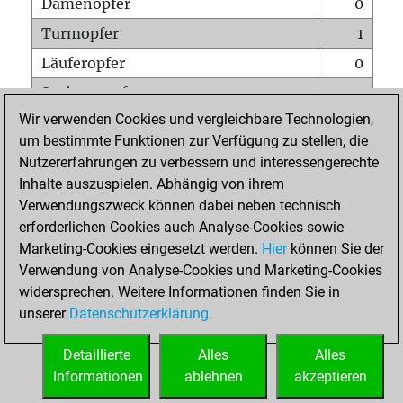
Damenopfer
0
Turmopfer
1
Läuferopfer
0
Springeropfer
2
Wir verwenden Cookies und vergleichbare Technologien,
Bauernopfer
2
um bestimmte Funktionen zur Verfügung zu stellen, die
Matt auf vollem Brett
0
Nutzererfahrungen zu verbessern und interessengerechte
Bauer setzt Matt
0
Inhalte auszuspielen. Abhängig von ihrem
Verwendungszweck können dabei neben technisch
Erstickte Matts
0
erforderlichen Cookies auch Analyse-Cookies sowie
Unterverwandlungen
0
Marketing-Cookies eingesetzt werden.
Hier
können Sie der
Verwendung von Analyse-Cookies und Marketing-Cookies
Türme auf der siebten
1
widersprechen. Weitere Informationen finden Sie in
unserer
Datenschutzerklärung
.
STARTSEITE
Detaillierte
Alles
Alles
Informationen
ablehnen
akzeptieren