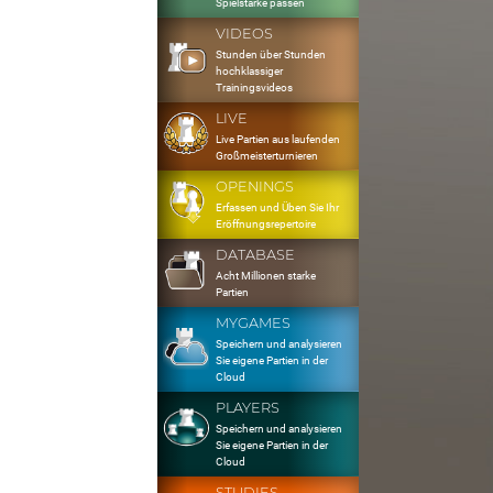
Spielstärke passen
VIDEOS
Stunden über Stunden
hochklassiger
Trainingsvideos
LIVE
Live Partien aus laufenden
Großmeisterturnieren
OPENINGS
Erfassen und Üben Sie Ihr
Eröffnungsrepertoire
DATABASE
Acht Millionen starke
Partien
MYGAMES
Speichern und analysieren
Sie eigene Partien in der
Cloud
PLAYERS
Speichern und analysieren
Sie eigene Partien in der
Cloud
STUDIES