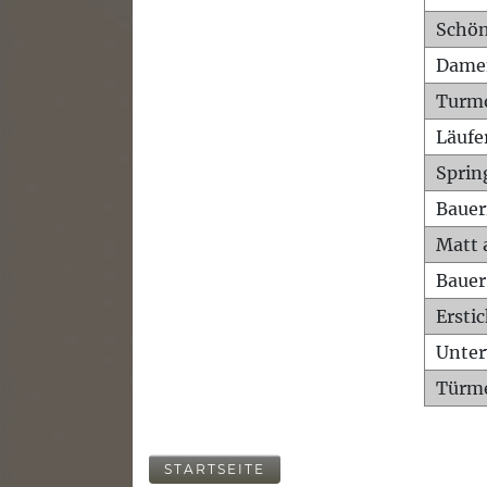
Schön
Dame
Turm
Läufe
Sprin
Bauer
Matt 
Bauer
Ersti
Unte
Türme
STARTSEITE