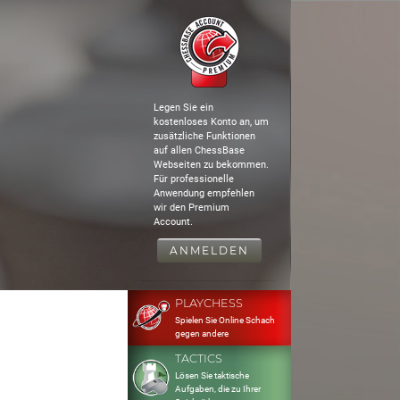
Legen Sie ein
kostenloses Konto an, um
zusätzliche Funktionen
auf allen ChessBase
Webseiten zu bekommen.
Für professionelle
Anwendung empfehlen
wir den Premium
Account.
ANMELDEN
PLAYCHESS
Spielen Sie Online Schach
gegen andere
TACTICS
Lösen Sie taktische
Aufgaben, die zu Ihrer