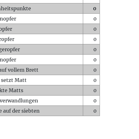
heitspunkte
0
nopfer
0
opfer
0
ropfer
0
geropfer
0
nopfer
0
auf vollem Brett
0
 setzt Matt
0
ckte Matts
0
rverwandlungen
0
 auf der siebten
0