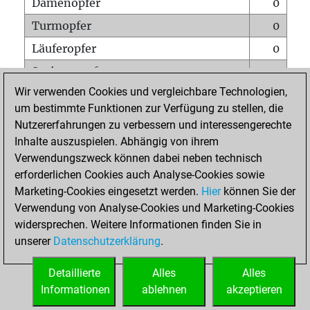
Damenopfer
0
Turmopfer
0
Läuferopfer
0
Springeropfer
0
Wir verwenden Cookies und vergleichbare Technologien,
Bauernopfer
0
um bestimmte Funktionen zur Verfügung zu stellen, die
Matt auf vollem Brett
0
Nutzererfahrungen zu verbessern und interessengerechte
Bauer setzt Matt
0
Inhalte auszuspielen. Abhängig von ihrem
Verwendungszweck können dabei neben technisch
Erstickte Matts
0
erforderlichen Cookies auch Analyse-Cookies sowie
Unterverwandlungen
0
Marketing-Cookies eingesetzt werden.
Hier
können Sie der
Verwendung von Analyse-Cookies und Marketing-Cookies
Türme auf der siebten
0
widersprechen. Weitere Informationen finden Sie in
unserer
Datenschutzerklärung
.
STARTSEITE
Detaillierte
Alles
Alles
Informationen
ablehnen
akzeptieren