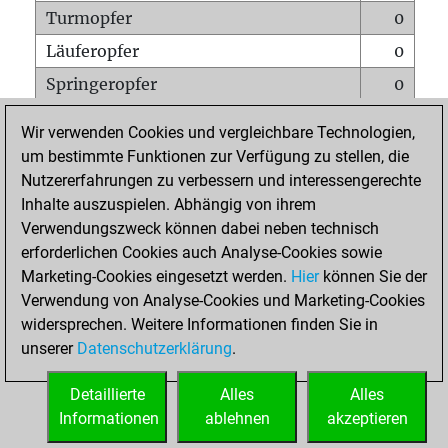
Turmopfer
0
Läuferopfer
0
Springeropfer
0
Bauernopfer
0
Wir verwenden Cookies und vergleichbare Technologien,
Matt auf vollem Brett
0
um bestimmte Funktionen zur Verfügung zu stellen, die
Nutzererfahrungen zu verbessern und interessengerechte
Bauer setzt Matt
0
Inhalte auszuspielen. Abhängig von ihrem
Erstickte Matts
0
Verwendungszweck können dabei neben technisch
Unterverwandlungen
0
erforderlichen Cookies auch Analyse-Cookies sowie
Marketing-Cookies eingesetzt werden.
Hier
können Sie der
Türme auf der siebten
0
Verwendung von Analyse-Cookies und Marketing-Cookies
widersprechen. Weitere Informationen finden Sie in
unserer
Datenschutzerklärung
.
STARTSEITE
Detaillierte
Alles
Alles
Informationen
ablehnen
akzeptieren