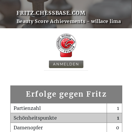
FRITZ.CHESSBASE.COM
Beauty Score Achievements - willace lima
ANMELDEN
Erfolge gegen Fritz
Partienzahl
1
Schönheitspunkte
1
Damenopfer
0