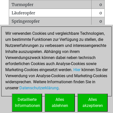
Turmopfer
0
Läuferopfer
0
Springeropfer
0
Bauernopfer
1
Wir verwenden Cookies und vergleichbare Technologien,
Matt auf vollem Brett
0
um bestimmte Funktionen zur Verfügung zu stellen, die
Nutzererfahrungen zu verbessern und interessengerechte
Bauer setzt Matt
0
Inhalte auszuspielen. Abhängig von ihrem
Erstickte Matts
0
Verwendungszweck können dabei neben technisch
Unterverwandlungen
0
erforderlichen Cookies auch Analyse-Cookies sowie
Marketing-Cookies eingesetzt werden.
Hier
können Sie der
Türme auf der siebten
0
Verwendung von Analyse-Cookies und Marketing-Cookies
widersprechen. Weitere Informationen finden Sie in
unserer
Datenschutzerklärung
.
STARTSEITE
Detaillierte
Alles
Alles
Informationen
ablehnen
akzeptieren