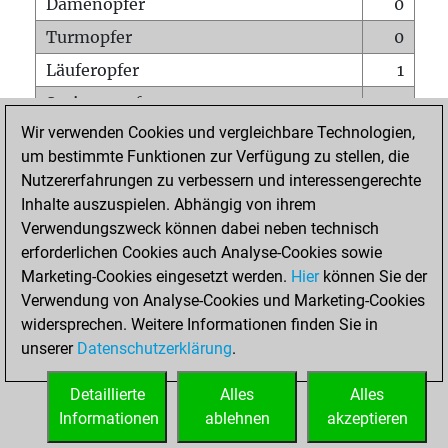
Damenopfer
0
Turmopfer
0
Läuferopfer
1
Springeropfer
0
Wir verwenden Cookies und vergleichbare Technologien,
Bauernopfer
1
um bestimmte Funktionen zur Verfügung zu stellen, die
Matt auf vollem Brett
0
Nutzererfahrungen zu verbessern und interessengerechte
Bauer setzt Matt
0
Inhalte auszuspielen. Abhängig von ihrem
Verwendungszweck können dabei neben technisch
Erstickte Matts
0
erforderlichen Cookies auch Analyse-Cookies sowie
Unterverwandlungen
0
Marketing-Cookies eingesetzt werden.
Hier
können Sie der
Verwendung von Analyse-Cookies und Marketing-Cookies
Türme auf der siebten
0
widersprechen. Weitere Informationen finden Sie in
unserer
Datenschutzerklärung
.
STARTSEITE
Detaillierte
Alles
Alles
Informationen
ablehnen
akzeptieren