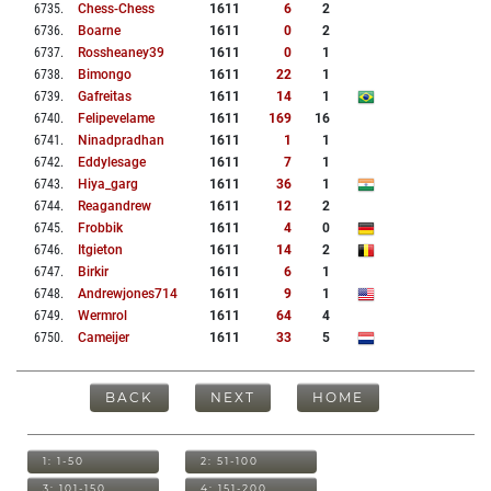
6735
.
Chess-Chess
1611
6
2
6736
.
Boarne
1611
0
2
6737
.
Rossheaney39
1611
0
1
6738
.
Bimongo
1611
22
1
6739
.
Gafreitas
1611
14
1
6740
.
Felipevelame
1611
169
16
6741
.
Ninadpradhan
1611
1
1
6742
.
Eddylesage
1611
7
1
6743
.
Hiya_garg
1611
36
1
6744
.
Reagandrew
1611
12
2
6745
.
Frobbik
1611
4
0
6746
.
Itgieton
1611
14
2
6747
.
Birkir
1611
6
1
6748
.
Andrewjones714
1611
9
1
6749
.
Wermrol
1611
64
4
6750
.
Cameijer
1611
33
5
BACK
NEXT
HOME
1: 1-50
2: 51-100
3: 101-150
4: 151-200