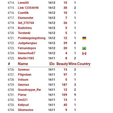
6714
.
Leres00
1612
15
1
6715
.
Link 12354698
1612
30
2
6716
.
Czestlik
1612
10
1
6717
.
Elomonster
1612
7
1
6718
.
Set_270768
1612
26
1
6719
.
Budichinu
1612
5
1
6720
.
Torstenkl
1612
5
1
6721
.
Pookiesgoingstrong
1612
12
1
6722
.
Judgetanglao
1612
39
0
6723
.
Fernandopov
1612
20
1
6724
.
Demonfox87
1612
4
1
6725
.
Martin1985
1611
8
2
#
Name
Elo
Beauty
Wins
Country
6726
.
Savenac
1611
13
2
6727
.
Pitgroben
1611
97
7
6728
.
Vstsum
1611
5
1
6729
.
Geomax
1611
187
3
6730
.
Grasshopper_ftw
1611
12
2
6731
.
Pierse
1611
109
9
6732
.
Dm321
1611
13
1
6733
.
Kellycat
1611
45
1
6734
.
Silverwolve
1611
9
1