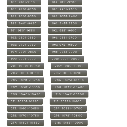
183: 9101-9150
184: 9151-9200
185: 9201-9250
186: 9251-9300
187: 9301-9350
188: 9351-9400
189: 9401-9450
190: 9451-9500
191: 9501-9550
192: 9551-9600
193: 9601-9650
194: 9651-9700
195: 9701-9750
196: 9751-9800
197: 9801-9850
198: 9851-9900
199: 9901-9950
200: 9951-10000
201: 10001-10050
202: 10051-10100
203: 10101-10150
204: 10151-10200
205: 10201-10250
206: 10251-10300
207: 10301-10350
208: 10351-10400
209: 10401-10450
210: 10451-10500
211: 10501-10550
212: 10551-10600
213: 10601-10650
214: 10651-10700
215: 10701-10750
216: 10751-10800
217: 10801-10850
218: 10851-10900