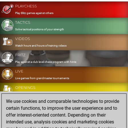
PLAYCHESS
Play Blitz games against others
TACTICS
Solve tactical positions of your strength
VIDEOS
Watch hours and hours of training videos
FRITZ
Play against a club level chess program with hints
LIVE
Live games from grandmaster tournaments
OPENINGS
Develop and exercise your openings
We use cookies and comparable technologies to provide
DATABASE
certain functions, to improve the user experience and to
Eight million strong games
offer interest-oriented content. Depending on their
MYGAMES
intended use, analysis cookies and marketing cookies
Store and analyse your own games in the cloud