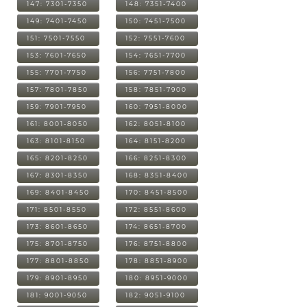
147: 7301-7350
148: 7351-7400
149: 7401-7450
150: 7451-7500
151: 7501-7550
152: 7551-7600
153: 7601-7650
154: 7651-7700
155: 7701-7750
156: 7751-7800
157: 7801-7850
158: 7851-7900
159: 7901-7950
160: 7951-8000
161: 8001-8050
162: 8051-8100
163: 8101-8150
164: 8151-8200
165: 8201-8250
166: 8251-8300
167: 8301-8350
168: 8351-8400
169: 8401-8450
170: 8451-8500
171: 8501-8550
172: 8551-8600
173: 8601-8650
174: 8651-8700
175: 8701-8750
176: 8751-8800
177: 8801-8850
178: 8851-8900
179: 8901-8950
180: 8951-9000
181: 9001-9050
182: 9051-9100