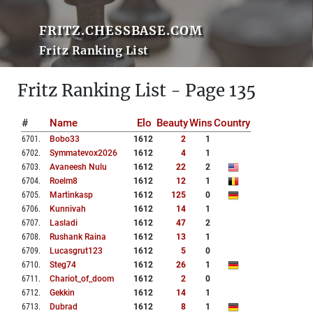
FRITZ.CHESSBASE.COM
Fritz Ranking List
Fritz Ranking List - Page 135
#
Name
Elo
Beauty
Wins
Country
6701
.
Bobo33
1612
2
1
6702
.
Symmatevox2026
1612
4
1
6703
.
Avaneesh Nulu
1612
22
2
6704
.
Roelm8
1612
12
1
6705
.
Martinkasp
1612
125
0
6706
.
Kunnivah
1612
14
1
6707
.
Lasladi
1612
47
2
6708
.
Rushank Raina
1612
13
1
6709
.
Lucasgrut123
1612
5
0
6710
.
Steg74
1612
26
1
6711
.
Chariot_of_doom
1612
2
0
6712
.
Gekkin
1612
14
1
6713
.
Dubrad
1612
8
1