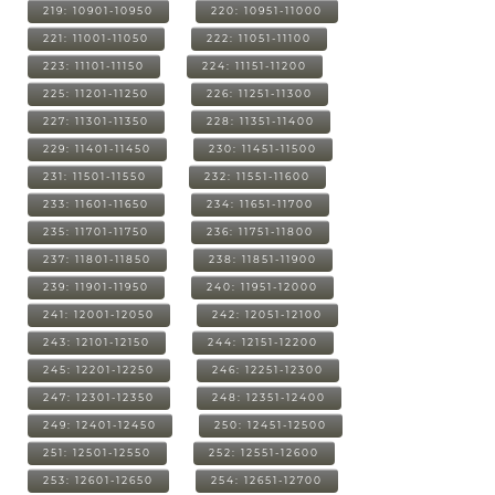
219: 10901-10950
220: 10951-11000
221: 11001-11050
222: 11051-11100
223: 11101-11150
224: 11151-11200
225: 11201-11250
226: 11251-11300
227: 11301-11350
228: 11351-11400
229: 11401-11450
230: 11451-11500
231: 11501-11550
232: 11551-11600
233: 11601-11650
234: 11651-11700
235: 11701-11750
236: 11751-11800
237: 11801-11850
238: 11851-11900
239: 11901-11950
240: 11951-12000
241: 12001-12050
242: 12051-12100
243: 12101-12150
244: 12151-12200
245: 12201-12250
246: 12251-12300
247: 12301-12350
248: 12351-12400
249: 12401-12450
250: 12451-12500
251: 12501-12550
252: 12551-12600
253: 12601-12650
254: 12651-12700