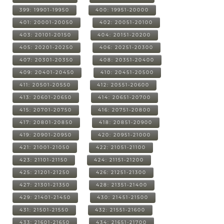
399: 19901-19950
400: 19951-20000
401: 20001-20050
402: 20051-20100
403: 20101-20150
404: 20151-20200
405: 20201-20250
406: 20251-20300
407: 20301-20350
408: 20351-20400
409: 20401-20450
410: 20451-20500
411: 20501-20550
412: 20551-20600
413: 20601-20650
414: 20651-20700
415: 20701-20750
416: 20751-20800
417: 20801-20850
418: 20851-20900
419: 20901-20950
420: 20951-21000
421: 21001-21050
422: 21051-21100
423: 21101-21150
424: 21151-21200
425: 21201-21250
426: 21251-21300
427: 21301-21350
428: 21351-21400
429: 21401-21450
430: 21451-21500
431: 21501-21550
432: 21551-21600
433: 21601-21650
434: 21651-21700