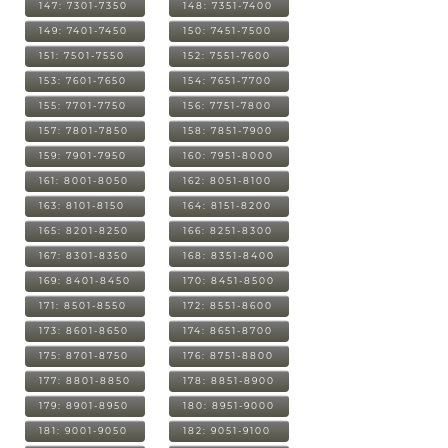
147: 7301-7350
148: 7351-7400
149: 7401-7450
150: 7451-7500
151: 7501-7550
152: 7551-7600
153: 7601-7650
154: 7651-7700
155: 7701-7750
156: 7751-7800
157: 7801-7850
158: 7851-7900
159: 7901-7950
160: 7951-8000
161: 8001-8050
162: 8051-8100
163: 8101-8150
164: 8151-8200
165: 8201-8250
166: 8251-8300
167: 8301-8350
168: 8351-8400
169: 8401-8450
170: 8451-8500
171: 8501-8550
172: 8551-8600
173: 8601-8650
174: 8651-8700
175: 8701-8750
176: 8751-8800
177: 8801-8850
178: 8851-8900
179: 8901-8950
180: 8951-9000
181: 9001-9050
182: 9051-9100