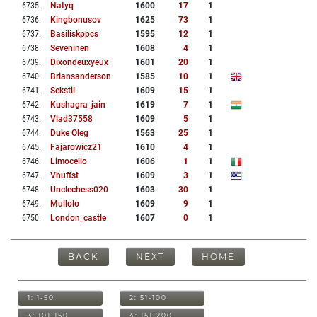
6735
.
Natyq
1600
17
1
6736
.
Kingbonusov
1625
73
1
6737
.
Basiliskppcs
1595
12
1
6738
.
Seveninen
1608
4
1
6739
.
Dixondeuxyeux
1601
20
1
6740
.
Briansanderson
1585
10
1
6741
.
Sekstil
1609
15
1
6742
.
Kushagra_jain
1619
7
1
6743
.
Vlad37558
1609
5
1
6744
.
Duke Oleg
1563
25
1
6745
.
Fajarowicz21
1610
4
1
6746
.
Limocello
1606
1
1
6747
.
Vhuffst
1609
3
1
6748
.
Unclechess020
1603
30
1
6749
.
Mullolo
1609
9
1
6750
.
London_castle
1607
0
1
BACK
NEXT
HOME
1: 1-50
2: 51-100
3: 101-150
4: 151-200