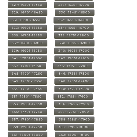
327: 16301-16350
328: 16351-16400
329: 16401-16450
330: 16451-16500
331: 16501-16550
332: 16551-16600
333: 16601-16650
334: 16651-16700
335: 16701-16750
336: 16751-16800
337: 16801-16850
338: 16851-16900
339: 16901-16950
340: 16951-17000
341: 17001-17050
342: 17051-17100
343: 17101-17150
344: 17151-17200
345: 17201-17250
346: 17251-17300
347: 17301-17350
348: 17351-17400
349: 17401-17450
350: 17451-17500
351: 17501-17550
352: 17551-17600
353: 17601-17650
354: 17651-17700
355: 17701-17750
356: 17751-17800
357: 17801-17850
358: 17851-17900
359: 17901-17950
360: 17951-18000
361: 18001-18050
362: 18051-18100