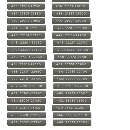
435: 21701-21750
436: 21751-21800
437: 21801-21850
438: 21851-21900
439: 21901-21950
440: 21951-22000
441: 22001-22050
442: 22051-22100
443: 22101-22150
444: 22151-22200
445: 22201-22250
446: 22251-22300
447: 22301-22350
448: 22351-22400
449: 22401-22450
450: 22451-22500
451: 22501-22550
452: 22551-22600
453: 22601-22650
454: 22651-22700
455: 22701-22750
456: 22751-22800
457: 22801-22850
458: 22851-22900
459: 22901-22950
460: 22951-23000
461: 23001-23050
462: 23051-23100
463: 23101-23150
464: 23151-23200
465: 23201-23250
466: 23251-23300
467: 23301-23350
468: 23351-23385