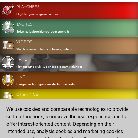
PLAYCHESS
Play Blitz games against others
TACTICS
Solve tactical positions of your strength
VIDEOS
Watch hours and hours of training videos
FRITZ
Play against a club level chess program with hints
LIVE
Live games from grandmaster tournaments
OPENINGS
Develop and exercise your openings
We use cookies and comparable technologies to provide
DATABASE
certain functions, to improve the user experience and to
Eight million strong games
offer interest-oriented content. Depending on their
MYGAMES
intended use, analysis cookies and marketing cookies
Store and analyse your own games in the cloud