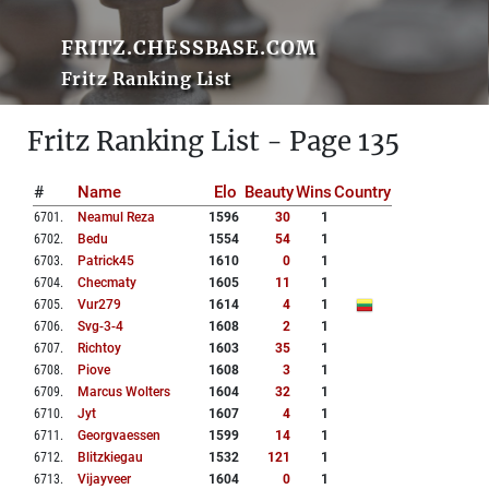
FRITZ.CHESSBASE.COM
Fritz Ranking List
Fritz Ranking List - Page 135
#
Name
Elo
Beauty
Wins
Country
6701
.
Neamul Reza
1596
30
1
6702
.
Bedu
1554
54
1
6703
.
Patrick45
1610
0
1
6704
.
Checmaty
1605
11
1
6705
.
Vur279
1614
4
1
6706
.
Svg-3-4
1608
2
1
6707
.
Richtoy
1603
35
1
6708
.
Piove
1608
3
1
6709
.
Marcus Wolters
1604
32
1
6710
.
Jyt
1607
4
1
6711
.
Georgvaessen
1599
14
1
6712
.
Blitzkiegau
1532
121
1
6713
.
Vijayveer
1604
0
1