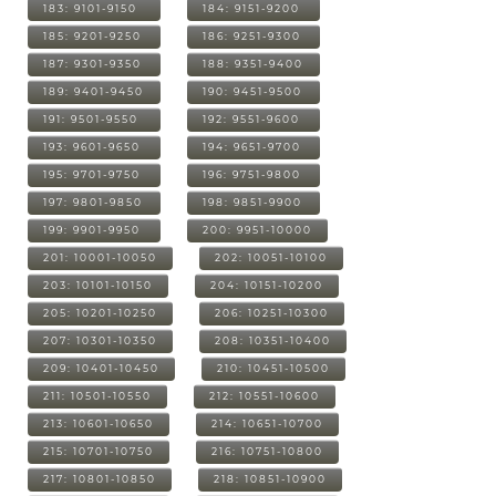
183: 9101-9150
184: 9151-9200
185: 9201-9250
186: 9251-9300
187: 9301-9350
188: 9351-9400
189: 9401-9450
190: 9451-9500
191: 9501-9550
192: 9551-9600
193: 9601-9650
194: 9651-9700
195: 9701-9750
196: 9751-9800
197: 9801-9850
198: 9851-9900
199: 9901-9950
200: 9951-10000
201: 10001-10050
202: 10051-10100
203: 10101-10150
204: 10151-10200
205: 10201-10250
206: 10251-10300
207: 10301-10350
208: 10351-10400
209: 10401-10450
210: 10451-10500
211: 10501-10550
212: 10551-10600
213: 10601-10650
214: 10651-10700
215: 10701-10750
216: 10751-10800
217: 10801-10850
218: 10851-10900