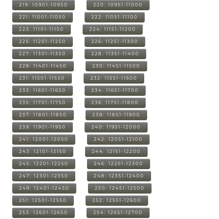
219: 10901-10950
220: 10951-11000
221: 11001-11050
222: 11051-11100
223: 11101-11150
224: 11151-11200
225: 11201-11250
226: 11251-11300
227: 11301-11350
228: 11351-11400
229: 11401-11450
230: 11451-11500
231: 11501-11550
232: 11551-11600
233: 11601-11650
234: 11651-11700
235: 11701-11750
236: 11751-11800
237: 11801-11850
238: 11851-11900
239: 11901-11950
240: 11951-12000
241: 12001-12050
242: 12051-12100
243: 12101-12150
244: 12151-12200
245: 12201-12250
246: 12251-12300
247: 12301-12350
248: 12351-12400
249: 12401-12450
250: 12451-12500
251: 12501-12550
252: 12551-12600
253: 12601-12650
254: 12651-12700