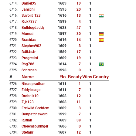
6714
.
Daniel95
1609
19
1
6715
.
Janschi
1595
20
1
6716
.
Suvojit_123
1616
13
1
6717
.
Rick7337
1599
4
1
6718
.
Bulldogdaddy
1628
47
1
6719
.
Muessi
1597
30
1
6720
.
Brasidas
1616
14
1
6721
.
Stephen902
1609
3
1
6722
.
B4lt4s4r
1589
17
1
6723
.
Progresist
1609
19
1
6724
.
Rbg786
1614
7
1
6725
.
Schrecan
1598
0
1
#
Name
Elo
Beauty
Wins
Country
6726
.
Ninadpradhan
1611
1
1
6727
.
Eddylesage
1611
7
1
6728
.
Drobnik10
1608
12
1
6729
.
Z_b123
1608
11
1
6730
.
Freiwild Sechtem
1609
3
1
6731
.
Donpatchsword
1599
7
1
6732
.
Rufian
1609
38
1
6733
.
Cheemsburmger
1606
0
1
6734
.
Stefanr
1607
12
1