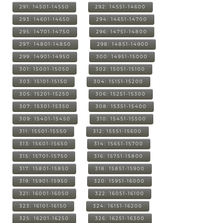
291: 14501-14550
292: 14551-14600
293: 14601-14650
294: 14651-14700
295: 14701-14750
296: 14751-14800
297: 14801-14850
298: 14851-14900
299: 14901-14950
300: 14951-15000
301: 15001-15050
302: 15051-15100
303: 15101-15150
304: 15151-15200
305: 15201-15250
306: 15251-15300
307: 15301-15350
308: 15351-15400
309: 15401-15450
310: 15451-15500
311: 15501-15550
312: 15551-15600
313: 15601-15650
314: 15651-15700
315: 15701-15750
316: 15751-15800
317: 15801-15850
318: 15851-15900
319: 15901-15950
320: 15951-16000
321: 16001-16050
322: 16051-16100
323: 16101-16150
324: 16151-16200
325: 16201-16250
326: 16251-16300