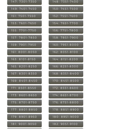
147: 7301-7350
148: 7351-7400
149: 7401-7450
150: 7451-7500
151: 7501-7550
152: 7551-7600
153: 7601-7650
154: 7651-7700
155: 7701-7750
156: 7751-7800
157: 7801-7850
158: 7851-7900
159: 7901-7950
160: 7951-8000
161: 8001-8050
162: 8051-8100
163: 8101-8150
164: 8151-8200
165: 8201-8250
166: 8251-8300
167: 8301-8350
168: 8351-8400
169: 8401-8450
170: 8451-8500
171: 8501-8550
172: 8551-8600
173: 8601-8650
174: 8651-8700
175: 8701-8750
176: 8751-8800
177: 8801-8850
178: 8851-8900
179: 8901-8950
180: 8951-9000
181: 9001-9050
182: 9051-9100