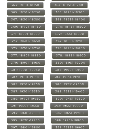
363: 18101-18150
364: 18151-18200
365: 18201-18250
366: 18251-18300
367: 18301-18350
368: 18351-18400
369: 18401-18450
370: 18451-18500
371: 18501-18550
372: 18551-18600
373: 18601-18650
374: 18651-18700
375: 18701-18750
376: 18751-18800
377: 18801-18850
378: 18851-18900
379: 18901-18950
380: 18951-19000
381: 19001-19050
382: 19051-19100
383: 19101-19150
384: 19151-19200
385: 19201-19250
386: 19251-19300
387: 19301-19350
388: 19351-19400
389: 19401-19450
390: 19451-19500
391: 19501-19550
392: 19551-19600
393: 19601-19650
394: 19651-19700
395: 19701-19750
396: 19751-19800
397: 19801-19850
398: 19851-19900