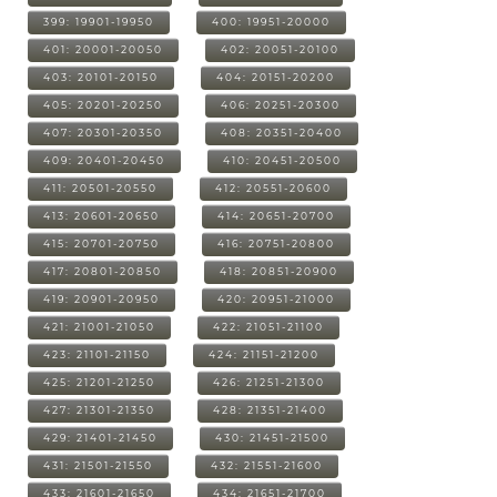
399: 19901-19950
400: 19951-20000
401: 20001-20050
402: 20051-20100
403: 20101-20150
404: 20151-20200
405: 20201-20250
406: 20251-20300
407: 20301-20350
408: 20351-20400
409: 20401-20450
410: 20451-20500
411: 20501-20550
412: 20551-20600
413: 20601-20650
414: 20651-20700
415: 20701-20750
416: 20751-20800
417: 20801-20850
418: 20851-20900
419: 20901-20950
420: 20951-21000
421: 21001-21050
422: 21051-21100
423: 21101-21150
424: 21151-21200
425: 21201-21250
426: 21251-21300
427: 21301-21350
428: 21351-21400
429: 21401-21450
430: 21451-21500
431: 21501-21550
432: 21551-21600
433: 21601-21650
434: 21651-21700