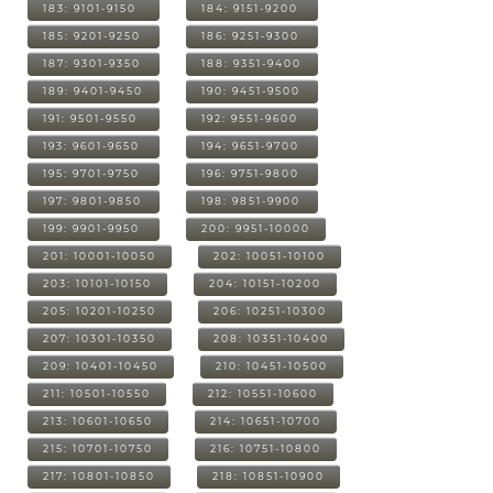
183: 9101-9150
184: 9151-9200
185: 9201-9250
186: 9251-9300
187: 9301-9350
188: 9351-9400
189: 9401-9450
190: 9451-9500
191: 9501-9550
192: 9551-9600
193: 9601-9650
194: 9651-9700
195: 9701-9750
196: 9751-9800
197: 9801-9850
198: 9851-9900
199: 9901-9950
200: 9951-10000
201: 10001-10050
202: 10051-10100
203: 10101-10150
204: 10151-10200
205: 10201-10250
206: 10251-10300
207: 10301-10350
208: 10351-10400
209: 10401-10450
210: 10451-10500
211: 10501-10550
212: 10551-10600
213: 10601-10650
214: 10651-10700
215: 10701-10750
216: 10751-10800
217: 10801-10850
218: 10851-10900