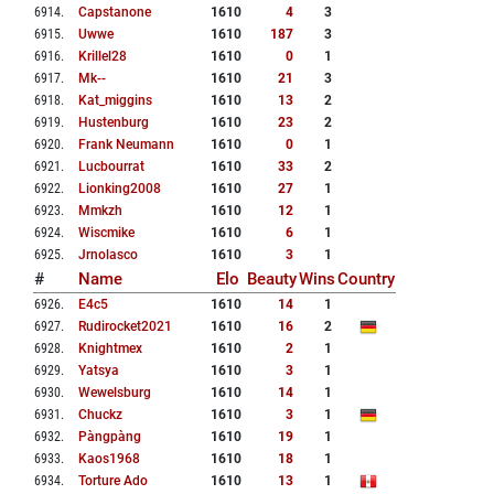
6914
.
Capstanone
1610
4
3
6915
.
Uwwe
1610
187
3
6916
.
Krillel28
1610
0
1
6917
.
Mk--
1610
21
3
6918
.
Kat_miggins
1610
13
2
6919
.
Hustenburg
1610
23
2
6920
.
Frank Neumann
1610
0
1
6921
.
Lucbourrat
1610
33
2
6922
.
Lionking2008
1610
27
1
6923
.
Mmkzh
1610
12
1
6924
.
Wiscmike
1610
6
1
6925
.
Jrnolasco
1610
3
1
#
Name
Elo
Beauty
Wins
Country
6926
.
E4c5
1610
14
1
6927
.
Rudirocket2021
1610
16
2
6928
.
Knightmex
1610
2
1
6929
.
Yatsya
1610
3
1
6930
.
Wewelsburg
1610
14
1
6931
.
Chuckz
1610
3
1
6932
.
Pàngpàng
1610
19
1
6933
.
Kaos1968
1610
18
1
6934
.
Torture Ado
1610
13
1