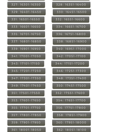
327: 16301-16350
328: 16351-16400
329: 16401-16450
330: 16451-16500
331: 16501-16550
332: 16551-16600
333: 16601-16650
334: 16651-16700
335: 16701-16750
336: 16751-16800
337: 16801-16850
338: 16851-16900
339: 16901-16950
340: 16951-17000
341: 17001-17050
342: 17051-17100
343: 17101-17150
344: 17151-17200
345: 17201-17250
346: 17251-17300
347: 17301-17350
348: 17351-17400
349: 17401-17450
350: 17451-17500
351: 17501-17550
352: 17551-17600
353: 17601-17650
354: 17651-17700
355: 17701-17750
356: 17751-17800
357: 17801-17850
358: 17851-17900
359: 17901-17950
360: 17951-18000
361: 18001-18050
362: 18051-18100