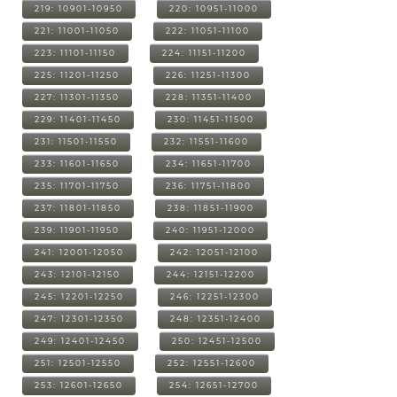
219: 10901-10950
220: 10951-11000
221: 11001-11050
222: 11051-11100
223: 11101-11150
224: 11151-11200
225: 11201-11250
226: 11251-11300
227: 11301-11350
228: 11351-11400
229: 11401-11450
230: 11451-11500
231: 11501-11550
232: 11551-11600
233: 11601-11650
234: 11651-11700
235: 11701-11750
236: 11751-11800
237: 11801-11850
238: 11851-11900
239: 11901-11950
240: 11951-12000
241: 12001-12050
242: 12051-12100
243: 12101-12150
244: 12151-12200
245: 12201-12250
246: 12251-12300
247: 12301-12350
248: 12351-12400
249: 12401-12450
250: 12451-12500
251: 12501-12550
252: 12551-12600
253: 12601-12650
254: 12651-12700