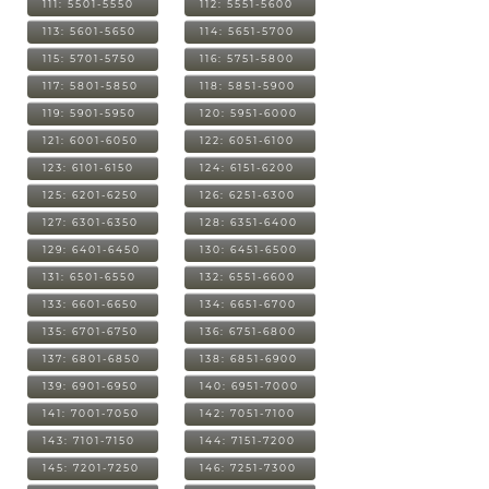
111: 5501-5550
112: 5551-5600
113: 5601-5650
114: 5651-5700
115: 5701-5750
116: 5751-5800
117: 5801-5850
118: 5851-5900
119: 5901-5950
120: 5951-6000
121: 6001-6050
122: 6051-6100
123: 6101-6150
124: 6151-6200
125: 6201-6250
126: 6251-6300
127: 6301-6350
128: 6351-6400
129: 6401-6450
130: 6451-6500
131: 6501-6550
132: 6551-6600
133: 6601-6650
134: 6651-6700
135: 6701-6750
136: 6751-6800
137: 6801-6850
138: 6851-6900
139: 6901-6950
140: 6951-7000
141: 7001-7050
142: 7051-7100
143: 7101-7150
144: 7151-7200
145: 7201-7250
146: 7251-7300