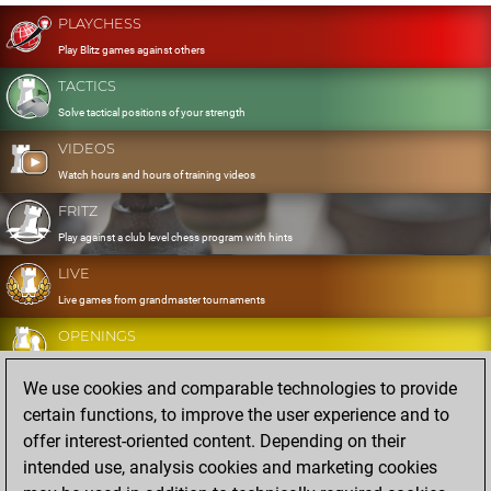
PLAYCHESS
Play Blitz games against others
TACTICS
Solve tactical positions of your strength
VIDEOS
Watch hours and hours of training videos
FRITZ
Play against a club level chess program with hints
LIVE
Live games from grandmaster tournaments
OPENINGS
Develop and exercise your openings
We use cookies and comparable technologies to provide
DATABASE
certain functions, to improve the user experience and to
Eight million strong games
offer interest-oriented content. Depending on their
MYGAMES
intended use, analysis cookies and marketing cookies
Store and analyse your own games in the cloud