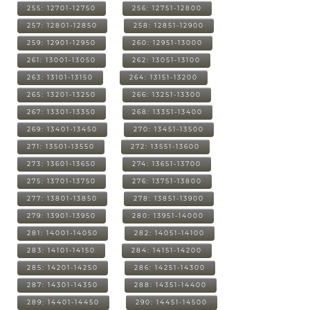
255: 12701-12750
256: 12751-12800
257: 12801-12850
258: 12851-12900
259: 12901-12950
260: 12951-13000
261: 13001-13050
262: 13051-13100
263: 13101-13150
264: 13151-13200
265: 13201-13250
266: 13251-13300
267: 13301-13350
268: 13351-13400
269: 13401-13450
270: 13451-13500
271: 13501-13550
272: 13551-13600
273: 13601-13650
274: 13651-13700
275: 13701-13750
276: 13751-13800
277: 13801-13850
278: 13851-13900
279: 13901-13950
280: 13951-14000
281: 14001-14050
282: 14051-14100
283: 14101-14150
284: 14151-14200
285: 14201-14250
286: 14251-14300
287: 14301-14350
288: 14351-14400
289: 14401-14450
290: 14451-14500