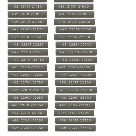
435: 21701-21750
436: 21751-21800
437: 21801-21850
438: 21851-21900
439: 21901-21950
440: 21951-22000
441: 22001-22050
442: 22051-22100
443: 22101-22150
444: 22151-22200
445: 22201-22250
446: 22251-22300
447: 22301-22350
448: 22351-22400
449: 22401-22450
450: 22451-22500
451: 22501-22550
452: 22551-22600
453: 22601-22650
454: 22651-22700
455: 22701-22750
456: 22751-22800
457: 22801-22850
458: 22851-22900
459: 22901-22950
460: 22951-23000
461: 23001-23050
462: 23051-23100
463: 23101-23150
464: 23151-23200
465: 23201-23250
466: 23251-23300
467: 23301-23350
468: 23351-23385