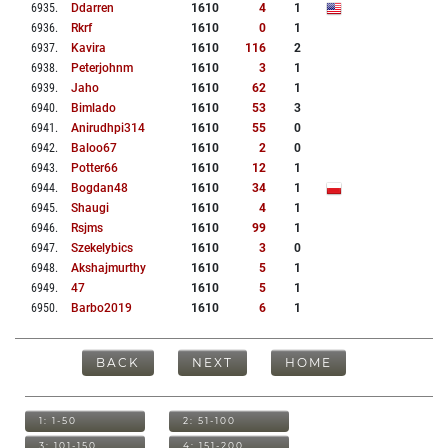
6935
.
Ddarren
1610
4
1
6936
.
Rkrf
1610
0
1
6937
.
Kavira
1610
116
2
6938
.
Peterjohnm
1610
3
1
6939
.
Jaho
1610
62
1
6940
.
Bimlado
1610
53
3
6941
.
Anirudhpi314
1610
55
0
6942
.
Baloo67
1610
2
0
6943
.
Potter66
1610
12
1
6944
.
Bogdan48
1610
34
1
6945
.
Shaugi
1610
4
1
6946
.
Rsjms
1610
99
1
6947
.
Szekelybics
1610
3
0
6948
.
Akshajmurthy
1610
5
1
6949
.
47
1610
5
1
6950
.
Barbo2019
1610
6
1
BACK
NEXT
HOME
1: 1-50
2: 51-100
3: 101-150
4: 151-200