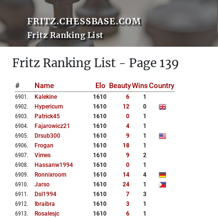
FRITZ.CHESSBASE.COM
Fritz Ranking List
Fritz Ranking List - Page 139
#
Name
Elo
Beauty
Wins
Country
6901
.
Kalekine
1610
6
1
6902
.
Hypericum
1610
12
0
6903
.
Patrick45
1610
0
1
6904
.
Fajarowicz21
1610
4
1
6905
.
Drsub300
1610
9
1
6906
.
Frogan
1610
18
1
6907
.
Vimes
1610
9
2
6908
.
Hassanw1994
1610
0
1
6909
.
Ronnixroom
1610
14
4
6910
.
Jarso
1610
24
1
6911
.
Dsl1994
1610
7
3
6912
.
Ibraibra
1610
3
1
6913
.
Rosalesjc
1610
6
1