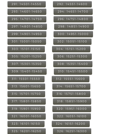
291: 14501-14550
292: 14551-14600
293: 14601-14650
294: 14651-14700
295: 14701-14750
296: 14751-14800
297: 14801-14850
298: 14851-14900
299: 14901-14950
300: 14951-15000
301: 15001-15050
302: 15051-15100
303: 15101-15150
304: 15151-15200
305: 15201-15250
306: 15251-15300
307: 15301-15350
308: 15351-15400
309: 15401-15450
310: 15451-15500
311: 15501-15550
312: 15551-15600
313: 15601-15650
314: 15651-15700
315: 15701-15750
316: 15751-15800
317: 15801-15850
318: 15851-15900
319: 15901-15950
320: 15951-16000
321: 16001-16050
322: 16051-16100
323: 16101-16150
324: 16151-16200
325: 16201-16250
326: 16251-16300