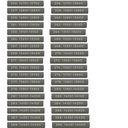
255: 12701-12750
256: 12751-12800
257: 12801-12850
258: 12851-12900
259: 12901-12950
260: 12951-13000
261: 13001-13050
262: 13051-13100
263: 13101-13150
264: 13151-13200
265: 13201-13250
266: 13251-13300
267: 13301-13350
268: 13351-13400
269: 13401-13450
270: 13451-13500
271: 13501-13550
272: 13551-13600
273: 13601-13650
274: 13651-13700
275: 13701-13750
276: 13751-13800
277: 13801-13850
278: 13851-13900
279: 13901-13950
280: 13951-14000
281: 14001-14050
282: 14051-14100
283: 14101-14150
284: 14151-14200
285: 14201-14250
286: 14251-14300
287: 14301-14350
288: 14351-14400
289: 14401-14450
290: 14451-14500