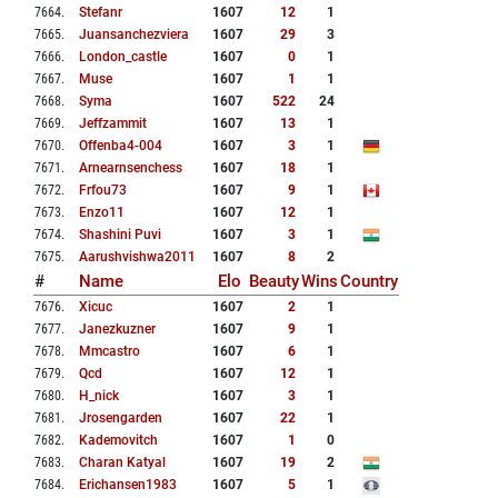
7664
.
Stefanr
1607
12
1
7665
.
Juansanchezviera
1607
29
3
7666
.
London_castle
1607
0
1
7667
.
Muse
1607
1
1
7668
.
Syma
1607
522
24
7669
.
Jeffzammit
1607
13
1
7670
.
Offenba4-004
1607
3
1
7671
.
Arnearnsenchess
1607
18
1
7672
.
Frfou73
1607
9
1
7673
.
Enzo11
1607
12
1
7674
.
Shashini Puvi
1607
3
1
7675
.
Aarushvishwa2011
1607
8
2
#
Name
Elo
Beauty
Wins
Country
7676
.
Xicuc
1607
2
1
7677
.
Janezkuzner
1607
9
1
7678
.
Mmcastro
1607
6
1
7679
.
Qcd
1607
12
1
7680
.
H_nick
1607
3
1
7681
.
Jrosengarden
1607
22
1
7682
.
Kademovitch
1607
1
0
7683
.
Charan Katyal
1607
19
2
7684
.
Erichansen1983
1607
5
1