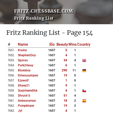
FRITZ.CHESSBASE.COM
Fritz Ranking List
Fritz Ranking List - Page 154
#
Name
Elo
Beauty
Wins
Country
7651
.
Kraine
1607
5
1
7652
.
Shepherd3oy
1607
4
1
7653
.
Spyvas
1607
34
4
7654
.
Park24way
1607
6
1
7655
.
Bluesboy
1607
290
11
7656
.
Dmsousalopes
1607
19
0
7657
.
Ezywolf
1607
1
0
7658
.
Dhyey21
1607
9
1
7659
.
Surprisemdfck
1607
4
1
7660
.
Dhruvil S
1607
51
4
7661
.
Anksunamun
1607
18
2
7662
.
Pumpkinpie
1607
19
2
7663
.
Jyt
1607
4
1