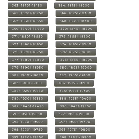
363: 18101-18150
364: 18151-18200
365: 18201-18250
366: 18251-18300
367: 18301-18350
368: 18351-18400
369: 18401-18450
370: 18451-18500
371: 18501-18550
372: 18551-18600
373: 18601-18650
374: 18651-18700
375: 18701-18750
376: 18751-18800
377: 18801-18850
378: 18851-18900
379: 18901-18950
380: 18951-19000
381: 19001-19050
382: 19051-19100
383: 19101-19150
384: 19151-19200
385: 19201-19250
386: 19251-19300
387: 19301-19350
388: 19351-19400
389: 19401-19450
390: 19451-19500
391: 19501-19550
392: 19551-19600
393: 19601-19650
394: 19651-19700
395: 19701-19750
396: 19751-19800
397: 19801-19850
398: 19851-19900