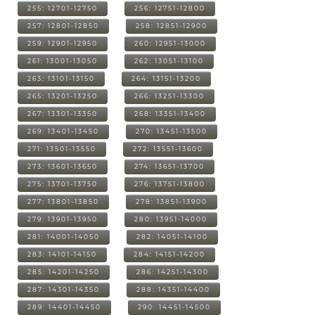
255: 12701-12750
256: 12751-12800
257: 12801-12850
258: 12851-12900
259: 12901-12950
260: 12951-13000
261: 13001-13050
262: 13051-13100
263: 13101-13150
264: 13151-13200
265: 13201-13250
266: 13251-13300
267: 13301-13350
268: 13351-13400
269: 13401-13450
270: 13451-13500
271: 13501-13550
272: 13551-13600
273: 13601-13650
274: 13651-13700
275: 13701-13750
276: 13751-13800
277: 13801-13850
278: 13851-13900
279: 13901-13950
280: 13951-14000
281: 14001-14050
282: 14051-14100
283: 14101-14150
284: 14151-14200
285: 14201-14250
286: 14251-14300
287: 14301-14350
288: 14351-14400
289: 14401-14450
290: 14451-14500