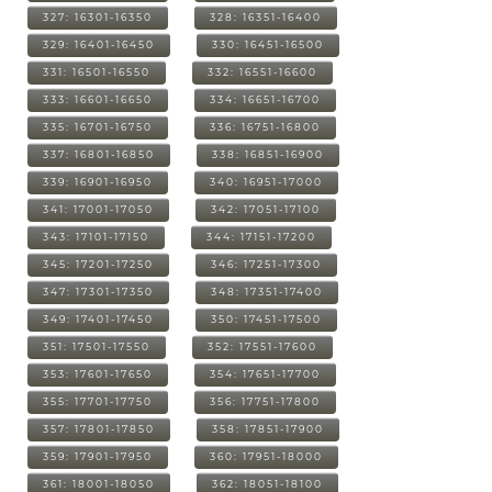
327: 16301-16350
328: 16351-16400
329: 16401-16450
330: 16451-16500
331: 16501-16550
332: 16551-16600
333: 16601-16650
334: 16651-16700
335: 16701-16750
336: 16751-16800
337: 16801-16850
338: 16851-16900
339: 16901-16950
340: 16951-17000
341: 17001-17050
342: 17051-17100
343: 17101-17150
344: 17151-17200
345: 17201-17250
346: 17251-17300
347: 17301-17350
348: 17351-17400
349: 17401-17450
350: 17451-17500
351: 17501-17550
352: 17551-17600
353: 17601-17650
354: 17651-17700
355: 17701-17750
356: 17751-17800
357: 17801-17850
358: 17851-17900
359: 17901-17950
360: 17951-18000
361: 18001-18050
362: 18051-18100