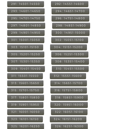
291: 14501-14550
292: 14551-14600
293: 14601-14650
294: 14651-14700
295: 14701-14750
296: 14751-14800
297: 14801-14850
298: 14851-14900
299: 14901-14950
300: 14951-15000
301: 15001-15050
302: 15051-15100
303: 15101-15150
304: 15151-15200
305: 15201-15250
306: 15251-15300
307: 15301-15350
308: 15351-15400
309: 15401-15450
310: 15451-15500
311: 15501-15550
312: 15551-15600
313: 15601-15650
314: 15651-15700
315: 15701-15750
316: 15751-15800
317: 15801-15850
318: 15851-15900
319: 15901-15950
320: 15951-16000
321: 16001-16050
322: 16051-16100
323: 16101-16150
324: 16151-16200
325: 16201-16250
326: 16251-16300