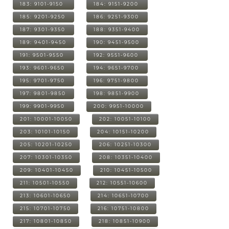
183: 9101-9150
184: 9151-9200
185: 9201-9250
186: 9251-9300
187: 9301-9350
188: 9351-9400
189: 9401-9450
190: 9451-9500
191: 9501-9550
192: 9551-9600
193: 9601-9650
194: 9651-9700
195: 9701-9750
196: 9751-9800
197: 9801-9850
198: 9851-9900
199: 9901-9950
200: 9951-10000
201: 10001-10050
202: 10051-10100
203: 10101-10150
204: 10151-10200
205: 10201-10250
206: 10251-10300
207: 10301-10350
208: 10351-10400
209: 10401-10450
210: 10451-10500
211: 10501-10550
212: 10551-10600
213: 10601-10650
214: 10651-10700
215: 10701-10750
216: 10751-10800
217: 10801-10850
218: 10851-10900