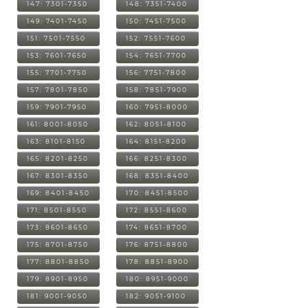
147: 7301-7350
148: 7351-7400
149: 7401-7450
150: 7451-7500
151: 7501-7550
152: 7551-7600
153: 7601-7650
154: 7651-7700
155: 7701-7750
156: 7751-7800
157: 7801-7850
158: 7851-7900
159: 7901-7950
160: 7951-8000
161: 8001-8050
162: 8051-8100
163: 8101-8150
164: 8151-8200
165: 8201-8250
166: 8251-8300
167: 8301-8350
168: 8351-8400
169: 8401-8450
170: 8451-8500
171: 8501-8550
172: 8551-8600
173: 8601-8650
174: 8651-8700
175: 8701-8750
176: 8751-8800
177: 8801-8850
178: 8851-8900
179: 8901-8950
180: 8951-9000
181: 9001-9050
182: 9051-9100