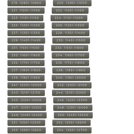
219: 10901-10950
220: 10951-11000
221: 11001-11050
222: 11051-11100
223: 11101-11150
224: 11151-11200
225: 11201-11250
226: 11251-11300
227: 11301-11350
228: 11351-11400
229: 11401-11450
230: 11451-11500
231: 11501-11550
232: 11551-11600
233: 11601-11650
234: 11651-11700
235: 11701-11750
236: 11751-11800
237: 11801-11850
238: 11851-11900
239: 11901-11950
240: 11951-12000
241: 12001-12050
242: 12051-12100
243: 12101-12150
244: 12151-12200
245: 12201-12250
246: 12251-12300
247: 12301-12350
248: 12351-12400
249: 12401-12450
250: 12451-12500
251: 12501-12550
252: 12551-12600
253: 12601-12650
254: 12651-12700