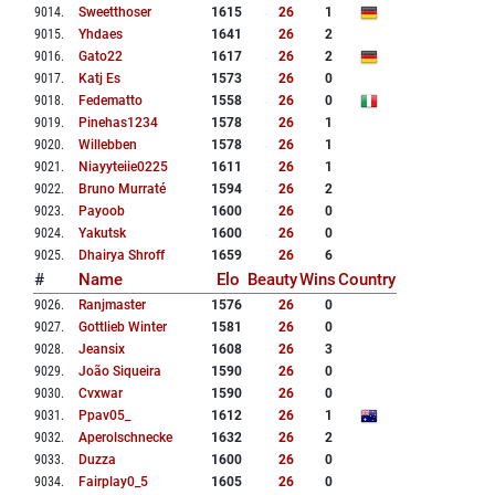
9014
.
Sweetthoser
1615
26
1
9015
.
Yhdaes
1641
26
2
9016
.
Gato22
1617
26
2
9017
.
Katj Es
1573
26
0
9018
.
Fedematto
1558
26
0
9019
.
Pinehas1234
1578
26
1
9020
.
Willebben
1578
26
1
9021
.
Niayyteiie0225
1611
26
1
9022
.
Bruno Murraté
1594
26
2
9023
.
Payoob
1600
26
0
9024
.
Yakutsk
1600
26
0
9025
.
Dhairya Shroff
1659
26
6
#
Name
Elo
Beauty
Wins
Country
9026
.
Ranjmaster
1576
26
0
9027
.
Gottlieb Winter
1581
26
0
9028
.
Jeansix
1608
26
3
9029
.
João Siqueira
1590
26
0
9030
.
Cvxwar
1590
26
0
9031
.
Ppav05_
1612
26
1
9032
.
Aperolschnecke
1632
26
2
9033
.
Duzza
1600
26
0
9034
.
Fairplay0_5
1605
26
0