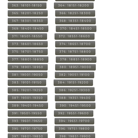
363: 18101-18150
364: 18151-18200
365: 18201-18250
366: 18251-18300
367: 18301-18350
368: 18351-18400
369: 18401-18450
370: 18451-18500
371: 18501-18550
372: 18551-18600
373: 18601-18650
374: 18651-18700
375: 18701-18750
376: 18751-18800
377: 18801-18850
378: 18851-18900
379: 18901-18950
380: 18951-19000
381: 19001-19050
382: 19051-19100
383: 19101-19150
384: 19151-19200
385: 19201-19250
386: 19251-19300
387: 19301-19350
388: 19351-19400
389: 19401-19450
390: 19451-19500
391: 19501-19550
392: 19551-19600
393: 19601-19650
394: 19651-19700
395: 19701-19750
396: 19751-19800
397: 19801-19850
398: 19851-19900