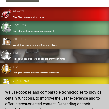
PLAYCHESS
Play Blitz games against others
TACTICS
Solve tactical positions of your strength
VIDEOS
Watch hours and hours of training videos
FRITZ
Play against a club level chess program with hints
LIVE
Live games from grandmaster tournaments
OPENINGS
Develop and exercise your openings
We use cookies and comparable technologies to provide
DATABASE
certain functions, to improve the user experience and to
Eight million strong games
offer interest-oriented content. Depending on their
MYGAMES