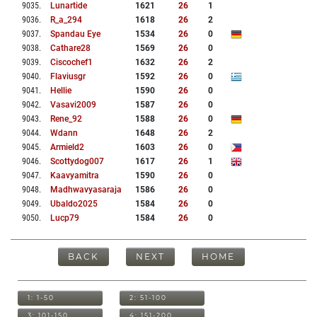
9035
.
Lunartide
1621
26
1
9036
.
R_a_294
1618
26
2
9037
.
Spandau Eye
1534
26
0
9038
.
Cathare28
1569
26
0
9039
.
Ciscochef1
1632
26
2
9040
.
Flaviusgr
1592
26
0
9041
.
Hellie
1590
26
0
9042
.
Vasavi2009
1587
26
0
9043
.
Rene_92
1588
26
0
9044
.
Wdann
1648
26
2
9045
.
Armield2
1603
26
0
9046
.
Scottydog007
1617
26
1
9047
.
Kaavyamitra
1590
26
0
9048
.
Madhwavyasaraja
1586
26
0
9049
.
Ubaldo2025
1584
26
0
9050
.
Lucp79
1584
26
0
BACK
NEXT
HOME
1: 1-50
2: 51-100
3: 101-150
4: 151-200