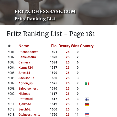
FRITZ.CHESSBASE.COM
Fritz Ranking List
Fritz Ranking List - Page 181
#
Name
Elo
Beauty
Wins
Country
9001
.
Pitchopborwn
1591
26
0
9002
.
Danieleserra
1623
26
2
9003
.
Carnesy
1684
26
6
9004
.
Kenny924
1587
26
0
9005
.
Ames44
1590
26
0
9006
.
Jackson87
1660
26
3
9007
.
Agrion_sp
1675
26
7
9008
.
Sirlouisernest
1590
26
0
9009
.
Nichegp
1617
26
0
9010
.
Pattimatti
1617
26
3
9011
.
Ajedrozo
1612
26
1
9012
.
Sesch62
1600
26
0
9013
.
Gteinvestments
1750
26
11