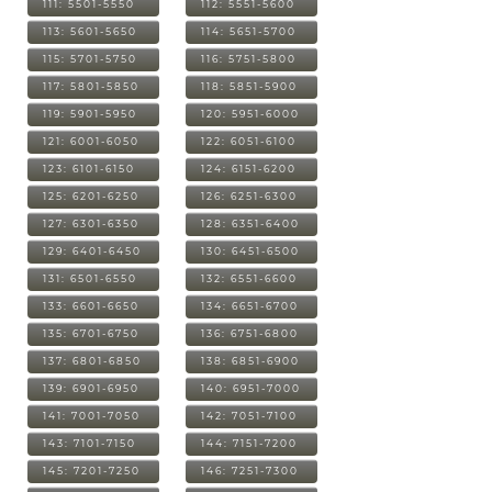
111: 5501-5550
112: 5551-5600
113: 5601-5650
114: 5651-5700
115: 5701-5750
116: 5751-5800
117: 5801-5850
118: 5851-5900
119: 5901-5950
120: 5951-6000
121: 6001-6050
122: 6051-6100
123: 6101-6150
124: 6151-6200
125: 6201-6250
126: 6251-6300
127: 6301-6350
128: 6351-6400
129: 6401-6450
130: 6451-6500
131: 6501-6550
132: 6551-6600
133: 6601-6650
134: 6651-6700
135: 6701-6750
136: 6751-6800
137: 6801-6850
138: 6851-6900
139: 6901-6950
140: 6951-7000
141: 7001-7050
142: 7051-7100
143: 7101-7150
144: 7151-7200
145: 7201-7250
146: 7251-7300