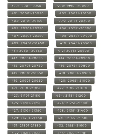
399: 19901-19950
400: 19951-20000
401: 20001-20050
402: 20051-20100
403: 20101-20150
404: 20151-20200
405: 20201-20250
406: 20251-20300
407: 20301-20350
408: 20351-20400
409: 20401-20450
410: 20451-20500
411: 20501-20550
412: 20551-20600
413: 20601-20650
414: 20651-20700
415: 20701-20750
416: 20751-20800
417: 20801-20850
418: 20851-20900
419: 20901-20950
420: 20951-21000
421: 21001-21050
422: 21051-21100
423: 21101-21150
424: 21151-21200
425: 21201-21250
426: 21251-21300
427: 21301-21350
428: 21351-21400
429: 21401-21450
430: 21451-21500
431: 21501-21550
432: 21551-21600
433: 21601-21650
434: 21651-21700