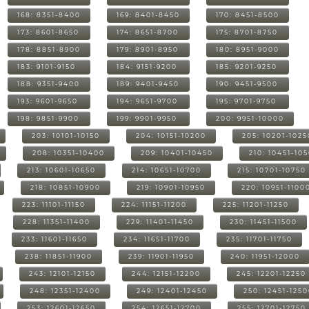
168: 8351-8400
169: 8401-8450
170: 8451-8500
173: 8601-8650
174: 8651-8700
175: 8701-8750
178: 8851-8900
179: 8901-8950
180: 8951-9000
183: 9101-9150
184: 9151-9200
185: 9201-9250
188: 9351-9400
189: 9401-9450
190: 9451-9500
193: 9601-9650
194: 9651-9700
195: 9701-9750
198: 9851-9900
199: 9901-9950
200: 9951-10000
203: 10101-10150
204: 10151-10200
205: 10201-1025
208: 10351-10400
209: 10401-10450
210: 10451-10
213: 10601-10650
214: 10651-10700
215: 10701-10750
218: 10851-10900
219: 10901-10950
220: 10951-1100
223: 11101-11150
224: 11151-11200
225: 11201-11250
228: 11351-11400
229: 11401-11450
230: 11451-11500
233: 11601-11650
234: 11651-11700
235: 11701-11750
238: 11851-11900
239: 11901-11950
240: 11951-12000
243: 12101-12150
244: 12151-12200
245: 12201-12250
248: 12351-12400
249: 12401-12450
250: 12451-125
253: 12601-12650
254: 12651-12700
255: 12701-12750