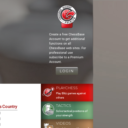
Create a free ChessBase
Account to get additional
functions on all
ChessBase web sites. For
professional use
subscribe to a Premium
Account.
LOGIN
PLAYCHESS
Play Blitz games against
others
TACTICS
s
Country
Solve tactical positions of
1
your strength
1
VIDEOS
1