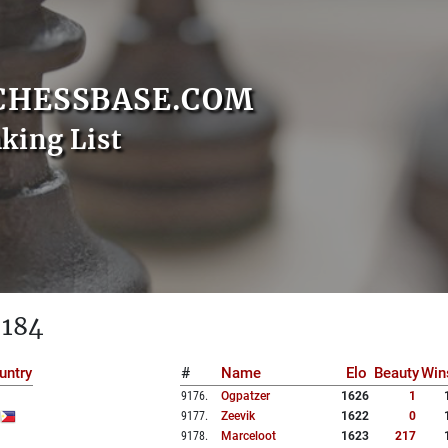
CHESSBASE.COM
nking List
 184
untry
#
Name
Elo
Beauty
Win
9176
.
Ogpatzer
1626
1
9177
.
Zeevik
1622
0
9178
.
Marceloot
1623
217