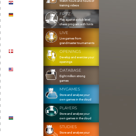
Watch hours and hours of
1
training videos
1
FRITZ
1
Play against a club level
1
chess program with hints
1
LIVE
1
Live games from
1
grandmaster tournaments
1
1
OPENINGS
1
Develop and exercise your
openings
1
1
DATABASE
1
Eight million strong
games
1
1
MYGAMES
1
Store and analyse your
1
own games in the cloud
1
PLAYERS
1
Store and analyse your
1
own games in the cloud
1
STUDIES
1
Store and analyse your