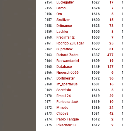
9154
.
Luclegallen
1627
17
1
9155
.
Gercou
1624
7
1
9156
.
Orn
1616
5
1
9157
.
Skullizer
1600
15
1
9158
.
Drfinance
1623
78
1
9159
.
Lächler
1605
8
1
9160
.
Fredinfantz
1603
7
1
9161
.
Rodrigo Zuluagar
1609
25
1
9162
.
Supratrew
1622
31
1
9163
.
Richard Zadra
1337
477
1
9164
.
Radwandaniel
1609
19
1
9165
.
Database
1449
147
1
9166
.
Npoesch0066
1609
6
1
9167
.
Dorfmeister
1572
36
1
9168
.
Im_spartacus
1601
16
1
9169
.
Sacrifixio
1616
5
1
9170
.
Ernst124
1619
29
1
9171
.
Furiousattack
1619
10
1
9172
.
Mmedc
1586
24
1
9173
.
Clippy8
1581
42
1
9174
.
Pablo Fanque
1612
2
1
9175
.
Pikachew93
1612
2
1