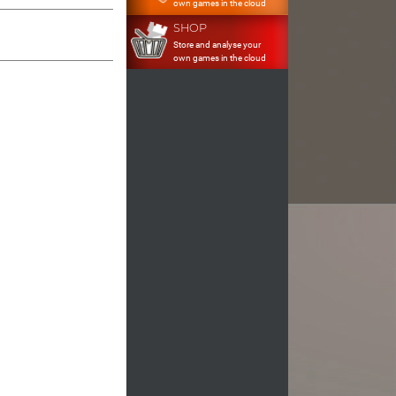
own games in the cloud
SHOP
Store and analyse your
own games in the cloud