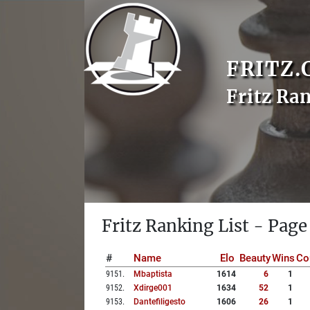
FRITZ.
Fritz Ra
Fritz Ranking List - Page
#
Name
Elo
Beauty
Wins
Co
9151
.
Mbaptista
1614
6
1
9152
.
Xdirge001
1634
52
1
9153
.
Dantefiligesto
1606
26
1