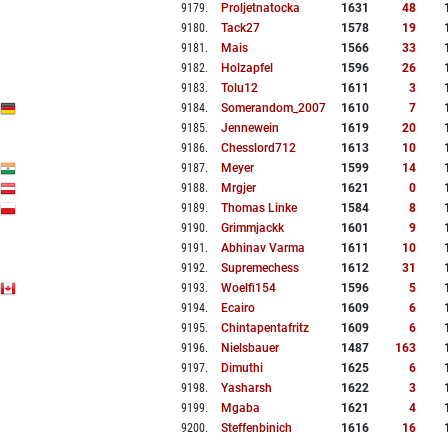
9179
.
Proljetnatocka
1631
48
9180
.
Tack27
1578
19
9181
.
Mais
1566
33
9182
.
Holzapfel
1596
26
9183
.
Tolu12
1611
3
9184
.
Somerandom_2007
1610
7
9185
.
Jennewein
1619
20
9186
.
Chesslord712
1613
10
9187
.
Meyer
1599
14
9188
.
Mrgjer
1621
0
9189
.
Thomas Linke
1584
8
9190
.
Grimmjackk
1601
9
9191
.
Abhinav Varma
1611
10
9192
.
Supremechess
1612
31
9193
.
Woelfi154
1596
5
9194
.
Ecairo
1609
6
9195
.
Chintapentafritz
1609
6
9196
.
Nielsbauer
1487
163
9197
.
Dimuthi
1625
6
9198
.
Yasharsh
1622
3
9199
.
Mgaba
1621
4
9200
.
Steffenbinich
1616
16