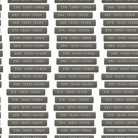
258: 12851-12900
259: 12901-12950
260: 12951-1300
263: 13101-13150
264: 13151-13200
265: 13201-13250
268: 13351-13400
269: 13401-13450
270: 13451-1350
273: 13601-13650
274: 13651-13700
275: 13701-13750
278: 13851-13900
279: 13901-13950
280: 13951-1400
283: 14101-14150
284: 14151-14200
285: 14201-1425
288: 14351-14400
289: 14401-14450
290: 14451-14
293: 14601-14650
294: 14651-14700
295: 14701-1475
298: 14851-14900
299: 14901-14950
300: 14951-15
303: 15101-15150
304: 15151-15200
305: 15201-15250
308: 15351-15400
309: 15401-15450
310: 15451-1550
313: 15601-15650
314: 15651-15700
315: 15701-15750
318: 15851-15900
319: 15901-15950
320: 15951-16000
323: 16101-16150
324: 16151-16200
325: 16201-16250
328: 16351-16400
329: 16401-16450
330: 16451-1650
333: 16601-16650
334: 16651-16700
335: 16701-16750
338: 16851-16900
339: 16901-16950
340: 16951-1700