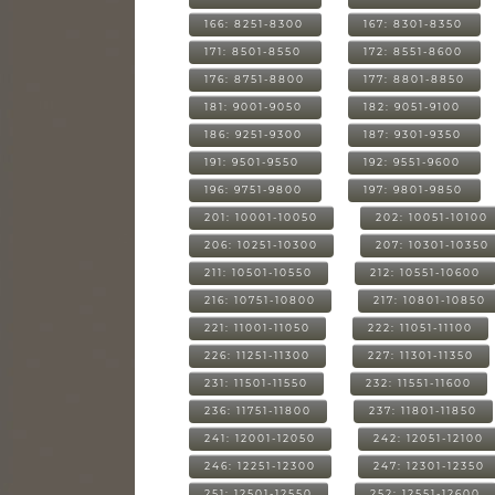
166: 8251-8300
167: 8301-8350
171: 8501-8550
172: 8551-8600
176: 8751-8800
177: 8801-8850
181: 9001-9050
182: 9051-9100
186: 9251-9300
187: 9301-9350
191: 9501-9550
192: 9551-9600
196: 9751-9800
197: 9801-9850
201: 10001-10050
202: 10051-10100
206: 10251-10300
207: 10301-10350
211: 10501-10550
212: 10551-10600
216: 10751-10800
217: 10801-10850
221: 11001-11050
222: 11051-11100
226: 11251-11300
227: 11301-11350
231: 11501-11550
232: 11551-11600
236: 11751-11800
237: 11801-11850
241: 12001-12050
242: 12051-12100
246: 12251-12300
247: 12301-12350
251: 12501-12550
252: 12551-12600