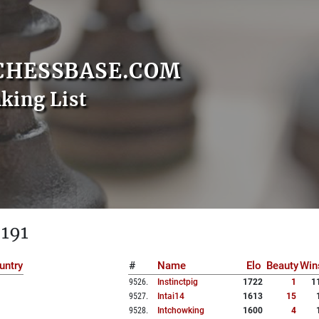
CHESSBASE.COM
nking List
 191
untry
#
Name
Elo
Beauty
Win
9526
.
Instinctpig
1722
1
1
9527
.
Intai14
1613
15
9528
.
Intchowking
1600
4