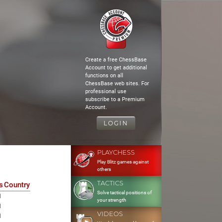
Create a free ChessBase
Account to get additional
functions on all
ChessBase web sites. For
professional use
subscribe to a Premium
Account.
LOGIN
PLAYCHESS
Play Blitz games against
others
TACTICS
s
Country
Solve tactical positions of
1
your strength
1
VIDEOS
1