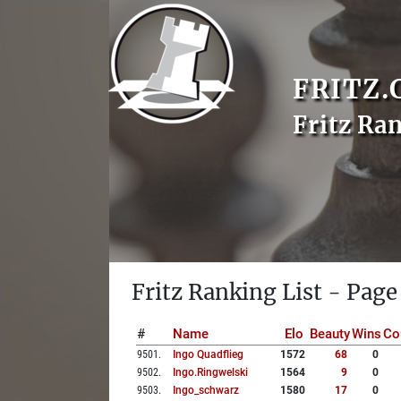
FRITZ.
Fritz Ra
Fritz Ranking List - Page
#
Name
Elo
Beauty
Wins
Co
9501
.
Ingo Quadflieg
1572
68
0
9502
.
Ingo.ringwelski
1564
9
0
9503
.
Ingo_schwarz
1580
17
0