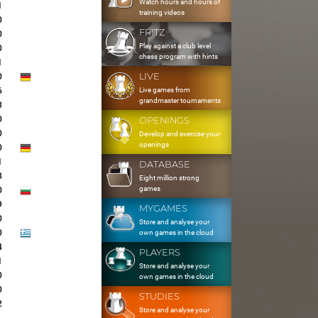
Watch hours and hours of
1
training videos
0
FRITZ
0
Play against a club level
0
chess program with hints
1
LIVE
0
Live games from
6
grandmaster tournaments
3
0
OPENINGS
0
Develop and exercise your
openings
0
1
DATABASE
3
Eight million strong
games
0
9
MYGAMES
0
Store and analyse your
0
own games in the cloud
4
PLAYERS
1
Store and analyse your
0
own games in the cloud
0
STUDIES
2
Store and analyse your