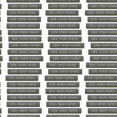
258: 12851-12900
259: 12901-12950
260: 12951-1300
263: 13101-13150
264: 13151-13200
265: 13201-13250
268: 13351-13400
269: 13401-13450
270: 13451-1350
273: 13601-13650
274: 13651-13700
275: 13701-13750
278: 13851-13900
279: 13901-13950
280: 13951-1400
283: 14101-14150
284: 14151-14200
285: 14201-1425
288: 14351-14400
289: 14401-14450
290: 14451-14
293: 14601-14650
294: 14651-14700
295: 14701-1475
298: 14851-14900
299: 14901-14950
300: 14951-15
303: 15101-15150
304: 15151-15200
305: 15201-15250
308: 15351-15400
309: 15401-15450
310: 15451-1550
313: 15601-15650
314: 15651-15700
315: 15701-15750
318: 15851-15900
319: 15901-15950
320: 15951-16000
323: 16101-16150
324: 16151-16200
325: 16201-16250
328: 16351-16400
329: 16401-16450
330: 16451-1650
333: 16601-16650
334: 16651-16700
335: 16701-16750
338: 16851-16900
339: 16901-16950
340: 16951-1700