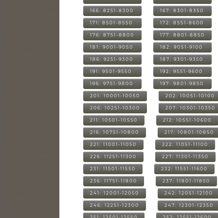
166: 8251-8300
167: 8301-8350
171: 8501-8550
172: 8551-8600
176: 8751-8800
177: 8801-8850
181: 9001-9050
182: 9051-9100
186: 9251-9300
187: 9301-9350
191: 9501-9550
192: 9551-9600
196: 9751-9800
197: 9801-9850
201: 10001-10050
202: 10051-10100
206: 10251-10300
207: 10301-10350
211: 10501-10550
212: 10551-10600
216: 10751-10800
217: 10801-10850
221: 11001-11050
222: 11051-11100
226: 11251-11300
227: 11301-11350
231: 11501-11550
232: 11551-11600
236: 11751-11800
237: 11801-11850
241: 12001-12050
242: 12051-12100
246: 12251-12300
247: 12301-12350
251: 12501-12550
252: 12551-12600