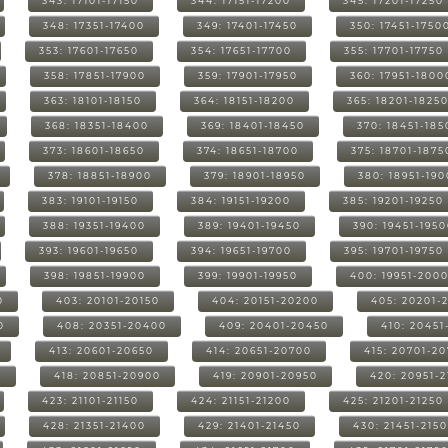
343: 17101-17150
344: 17151-17200
345: 17201-17250
348: 17351-17400
349: 17401-17450
350: 17451-1750
353: 17601-17650
354: 17651-17700
355: 17701-17750
358: 17851-17900
359: 17901-17950
360: 17951-1800
363: 18101-18150
364: 18151-18200
365: 18201-1825
368: 18351-18400
369: 18401-18450
370: 18451-185
373: 18601-18650
374: 18651-18700
375: 18701-1875
378: 18851-18900
379: 18901-18950
380: 18951-19
383: 19101-19150
384: 19151-19200
385: 19201-19250
388: 19351-19400
389: 19401-19450
390: 19451-195
393: 19601-19650
394: 19651-19700
395: 19701-19750
398: 19851-19900
399: 19901-19950
400: 19951-200
0
403: 20101-20150
404: 20151-20200
405: 20201-
0
408: 20351-20400
409: 20401-20450
410: 20451
413: 20601-20650
414: 20651-20700
415: 20701-2
0
418: 20851-20900
419: 20901-20950
420: 20951-
423: 21101-21150
424: 21151-21200
425: 21201-21250
428: 21351-21400
429: 21401-21450
430: 21451-215