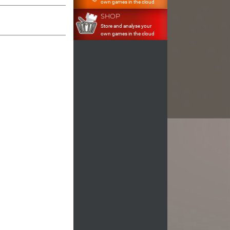
own games in the cloud
SHOP
Store and analyse your
own games in the cloud