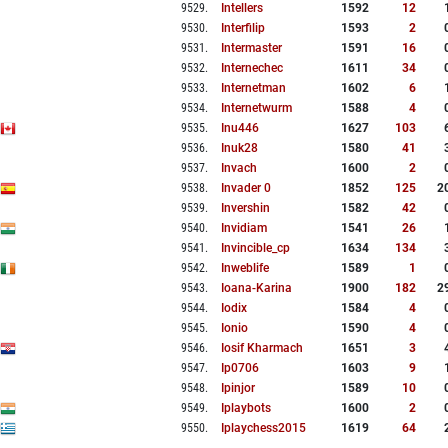
9529
.
Intellers
1592
12
9530
.
Interfilip
1593
2
9531
.
Intermaster
1591
16
9532
.
Internechec
1611
34
9533
.
Internetman
1602
6
9534
.
Internetwurm
1588
4
9535
.
Inu446
1627
103
9536
.
Inuk28
1580
41
9537
.
Invach
1600
2
9538
.
Invader 0
1852
125
2
9539
.
Invershin
1582
42
9540
.
Invidiam
1541
26
9541
.
Invincible_cp
1634
134
9542
.
Inweblife
1589
1
9543
.
Ioana-Karina
1900
182
2
9544
.
Iodix
1584
4
9545
.
Ionio
1590
4
9546
.
Iosif Kharmach
1651
3
9547
.
Ip0706
1603
9
9548
.
Ipinjor
1589
10
9549
.
Iplaybots
1600
2
9550
.
Iplaychess2015
1619
64