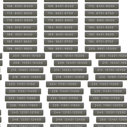
168: 8351-8400
169: 8401-8450
170: 8451-8500
173: 8601-8650
174: 8651-8700
175: 8701-8750
178: 8851-8900
179: 8901-8950
180: 8951-9000
183: 9101-9150
184: 9151-9200
185: 9201-9250
188: 9351-9400
189: 9401-9450
190: 9451-9500
193: 9601-9650
194: 9651-9700
195: 9701-9750
198: 9851-9900
199: 9901-9950
200: 9951-10000
203: 10101-10150
204: 10151-10200
205: 10201-1025
208: 10351-10400
209: 10401-10450
210: 10451-10
213: 10601-10650
214: 10651-10700
215: 10701-10750
218: 10851-10900
219: 10901-10950
220: 10951-1100
223: 11101-11150
224: 11151-11200
225: 11201-11250
228: 11351-11400
229: 11401-11450
230: 11451-11500
233: 11601-11650
234: 11651-11700
235: 11701-11750
238: 11851-11900
239: 11901-11950
240: 11951-12000
243: 12101-12150
244: 12151-12200
245: 12201-12250
248: 12351-12400
249: 12401-12450
250: 12451-125
253: 12601-12650
254: 12651-12700
255: 12701-12750