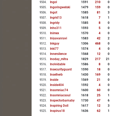
9504
.
Ingol
1591
210
0
9505
.
Ingoringwelski
1479
159
0
9506
.
Ingot
1585
81
3
9507
.
Ingrid13
1618
7
1
9508
.
Ingridy
1585
8
0
9509
.
Inho311
1593
5
0
9510
.
Inimex
1570
4
0
9511
.
Iniyavanravi
1583
42
2
9512
.
Inkguy
1306
468
0
9513
.
Inki77
1574
4
0
9514
.
Innersilence
1568
12
0
9515
.
Inoday_mitra
1829
217
21
9516
.
Inolvidable
1586
8
0
9517
.
Insecurityguard
1590
18
0
9518
.
Inselherb
1430
169
0
9519
.
Inside
1569
21
0
9520
.
Inside404
1592
4
0
9521
.
Insomniac74
1600
60
0
9522
.
Insomniacsoul
1618
25
1
9523
.
Inspectorbarnaby
1730
47
6
9524
.
Inspiring Doll
1617
12
3
9525
.
Inspirus18
1636
62
1