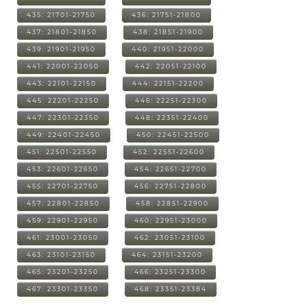
435: 21701-21750
436: 21751-21800
437: 21801-21850
438: 21851-21900
439: 21901-21950
440: 21951-22000
441: 22001-22050
442: 22051-22100
443: 22101-22150
444: 22151-22200
445: 22201-22250
446: 22251-22300
447: 22301-22350
448: 22351-22400
449: 22401-22450
450: 22451-22500
451: 22501-22550
452: 22551-22600
453: 22601-22650
454: 22651-22700
455: 22701-22750
456: 22751-22800
457: 22801-22850
458: 22851-22900
459: 22901-22950
460: 22951-23000
461: 23001-23050
462: 23051-23100
463: 23101-23150
464: 23151-23200
465: 23201-23250
466: 23251-23300
467: 23301-23350
468: 23351-23384