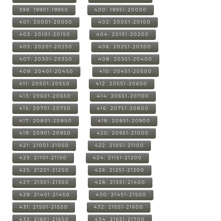
399: 19901-19950
400: 19951-20000
401: 20001-20050
402: 20051-20100
403: 20101-20150
404: 20151-20200
405: 20201-20250
406: 20251-20300
407: 20301-20350
408: 20351-20400
409: 20401-20450
410: 20451-20500
411: 20501-20550
412: 20551-20600
413: 20601-20650
414: 20651-20700
415: 20701-20750
416: 20751-20800
417: 20801-20850
418: 20851-20900
419: 20901-20950
420: 20951-21000
421: 21001-21050
422: 21051-21100
423: 21101-21150
424: 21151-21200
425: 21201-21250
426: 21251-21300
427: 21301-21350
428: 21351-21400
429: 21401-21450
430: 21451-21500
431: 21501-21550
432: 21551-21600
433: 21601-21650
434: 21651-21700