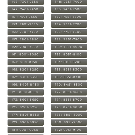
147: 7301-7350
148: 7351-7400
149: 7401-7450
150: 7451-7500
151: 7501-7550
152: 7551-7600
153: 7601-7650
154: 7651-7700
155: 7701-7750
156: 7751-7800
157: 7801-7850
158: 7851-7900
159: 7901-7950
160: 7951-8000
161: 8001-8050
162: 8051-8100
163: 8101-8150
164: 8151-8200
165: 8201-8250
166: 8251-8300
167: 8301-8350
168: 8351-8400
169: 8401-8450
170: 8451-8500
171: 8501-8550
172: 8551-8600
173: 8601-8650
174: 8651-8700
175: 8701-8750
176: 8751-8800
177: 8801-8850
178: 8851-8900
179: 8901-8950
180: 8951-9000
181: 9001-9050
182: 9051-9100