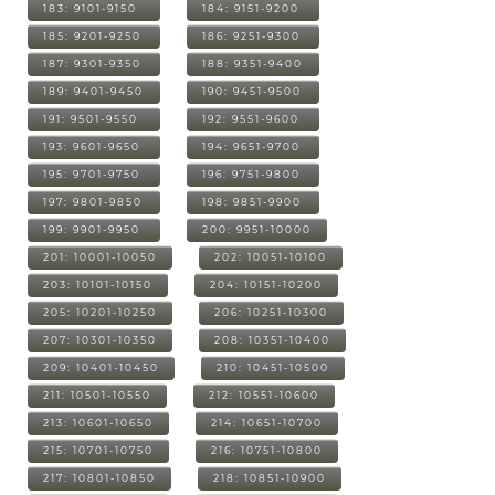
183: 9101-9150
184: 9151-9200
185: 9201-9250
186: 9251-9300
187: 9301-9350
188: 9351-9400
189: 9401-9450
190: 9451-9500
191: 9501-9550
192: 9551-9600
193: 9601-9650
194: 9651-9700
195: 9701-9750
196: 9751-9800
197: 9801-9850
198: 9851-9900
199: 9901-9950
200: 9951-10000
201: 10001-10050
202: 10051-10100
203: 10101-10150
204: 10151-10200
205: 10201-10250
206: 10251-10300
207: 10301-10350
208: 10351-10400
209: 10401-10450
210: 10451-10500
211: 10501-10550
212: 10551-10600
213: 10601-10650
214: 10651-10700
215: 10701-10750
216: 10751-10800
217: 10801-10850
218: 10851-10900