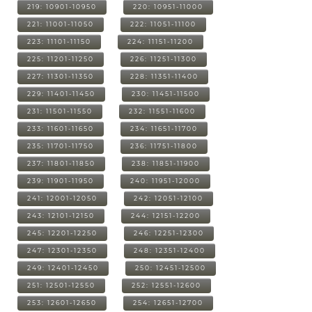
219: 10901-10950
220: 10951-11000
221: 11001-11050
222: 11051-11100
223: 11101-11150
224: 11151-11200
225: 11201-11250
226: 11251-11300
227: 11301-11350
228: 11351-11400
229: 11401-11450
230: 11451-11500
231: 11501-11550
232: 11551-11600
233: 11601-11650
234: 11651-11700
235: 11701-11750
236: 11751-11800
237: 11801-11850
238: 11851-11900
239: 11901-11950
240: 11951-12000
241: 12001-12050
242: 12051-12100
243: 12101-12150
244: 12151-12200
245: 12201-12250
246: 12251-12300
247: 12301-12350
248: 12351-12400
249: 12401-12450
250: 12451-12500
251: 12501-12550
252: 12551-12600
253: 12601-12650
254: 12651-12700