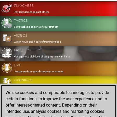
PLAYCHESS
Play Blitz games against others
TACTICS
Solve tactical positions of your strength
VIDEOS
Watch hours and hours of training videos
FRITZ
Play against a club level chess program with hints
LIVE
Live games from grandmaster tournaments
OPENINGS
Develop and exercise your openings
We use cookies and comparable technologies to provide
DATABASE
certain functions, to improve the user experience and to
Eight million strong games
offer interest-oriented content. Depending on their
MYGAMES
intended use, analysis cookies and marketing cookies
Store and analyse your own games in the cloud