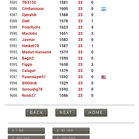
9585
.
Tlh5150
1581
23
0
9586
.
Cristianisaac
1600
23
0
9587
.
Djevahib
1588
23
0
9588
.
Dietl
1578
23
1
9589
.
Polarfuchs
1623
23
4
9590
.
Mactobo
1651
23
3
9591
.
Javmar
1582
23
0
9592
.
Henke078
1587
23
1
9593
.
Maduri Hansanie
1573
23
0
9594
.
Begin2
1590
23
0
9595
.
Figgis
1638
23
2
9596
.
Calagat
1579
23
0
9597
.
Pawnslayer91
1592
23
0
9598
.
Bl00dnik
1529
23
0
9599
.
Soroushg78
1592
23
0
9600
.
Noob27
1586
23
0
BACK
NEXT
HOME
1: 1-50
2: 51-100
3: 101-150
4: 151-200