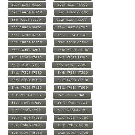
327: 16301-16350
328: 16351-16400
329: 16401-16450
330: 16451-16500
331: 16501-16550
332: 16551-16600
333: 16601-16650
334: 16651-16700
335: 16701-16750
336: 16751-16800
337: 16801-16850
338: 16851-16900
339: 16901-16950
340: 16951-17000
341: 17001-17050
342: 17051-17100
343: 17101-17150
344: 17151-17200
345: 17201-17250
346: 17251-17300
347: 17301-17350
348: 17351-17400
349: 17401-17450
350: 17451-17500
351: 17501-17550
352: 17551-17600
353: 17601-17650
354: 17651-17700
355: 17701-17750
356: 17751-17800
357: 17801-17850
358: 17851-17900
359: 17901-17950
360: 17951-18000
361: 18001-18050
362: 18051-18100