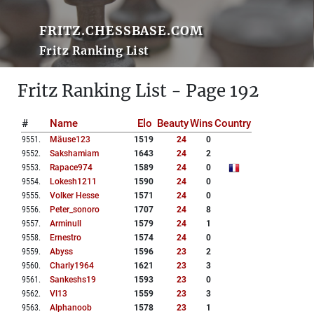
FRITZ.CHESSBASE.COM
Fritz Ranking List
Fritz Ranking List - Page 192
#
Name
Elo
Beauty
Wins
Country
9551
.
Mäuse123
1519
24
0
9552
.
Sakshamiam
1643
24
2
9553
.
Rapace974
1589
24
0
9554
.
Lokesh1211
1590
24
0
9555
.
Volker Hesse
1571
24
0
9556
.
Peter_sonoro
1707
24
8
9557
.
Arminull
1579
24
1
9558
.
Ernestro
1574
24
0
9559
.
Abyss
1596
23
2
9560
.
Charly1964
1621
23
3
9561
.
Sankeshs19
1593
23
0
9562
.
Vl13
1559
23
3
9563
.
Alphanoob
1578
23
1