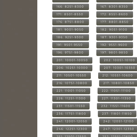
166: 8251-8300
167: 8301-8350
171: 8501-8550
172: 8551-8600
176: 8751-8800
177: 8801-8850
181: 9001-9050
182: 9051-9100
186: 9251-9300
187: 9301-9350
191: 9501-9550
192: 9551-9600
196: 9751-9800
197: 9801-9850
201: 10001-10050
202: 10051-10100
206: 10251-10300
207: 10301-10350
211: 10501-10550
212: 10551-10600
216: 10751-10800
217: 10801-10850
221: 11001-11050
222: 11051-11100
226: 11251-11300
227: 11301-11350
231: 11501-11550
232: 11551-11600
236: 11751-11800
237: 11801-11850
241: 12001-12050
242: 12051-12100
246: 12251-12300
247: 12301-12350
251: 12501-12550
252: 12551-12600