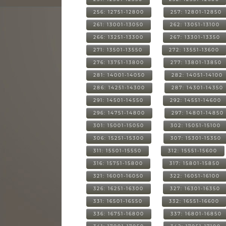
256: 12751-12800
257: 12801-12850
261: 13001-13050
262: 13051-13100
266: 13251-13300
267: 13301-13350
271: 13501-13550
272: 13551-13600
276: 13751-13800
277: 13801-13850
281: 14001-14050
282: 14051-14100
286: 14251-14300
287: 14301-14350
291: 14501-14550
292: 14551-14600
296: 14751-14800
297: 14801-14850
301: 15001-15050
302: 15051-15100
306: 15251-15300
307: 15301-15350
311: 15501-15550
312: 15551-15600
316: 15751-15800
317: 15801-15850
321: 16001-16050
322: 16051-16100
326: 16251-16300
327: 16301-16350
331: 16501-16550
332: 16551-16600
336: 16751-16800
337: 16801-16850