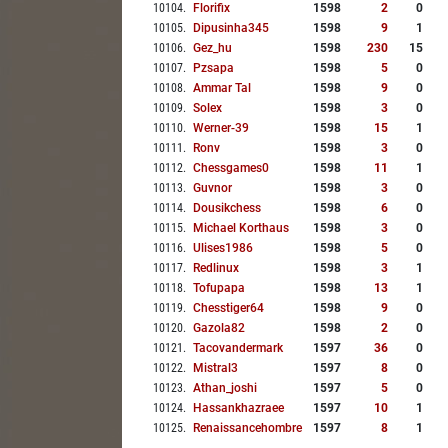
10104
.
Florifix
1598
2
0
10105
.
Dipusinha345
1598
9
1
10106
.
Gez_hu
1598
230
15
10107
.
Pzsapa
1598
5
0
10108
.
Ammar Tal
1598
9
0
10109
.
Solex
1598
3
0
10110
.
Werner-39
1598
15
1
10111
.
Ronv
1598
3
0
10112
.
Chessgames0
1598
11
1
10113
.
Guvnor
1598
3
0
10114
.
Dousikchess
1598
6
0
10115
.
Michael Korthaus
1598
3
0
10116
.
Ulises1986
1598
5
0
10117
.
Redlinux
1598
3
1
10118
.
Tofupapa
1598
13
1
10119
.
Chesstiger64
1598
9
0
10120
.
Gazola82
1598
2
0
10121
.
Tacovandermark
1597
36
0
10122
.
Mistral3
1597
8
0
10123
.
Athan_joshi
1597
5
0
10124
.
Hassankhazraee
1597
10
1
10125
.
Renaissancehombre
1597
8
1