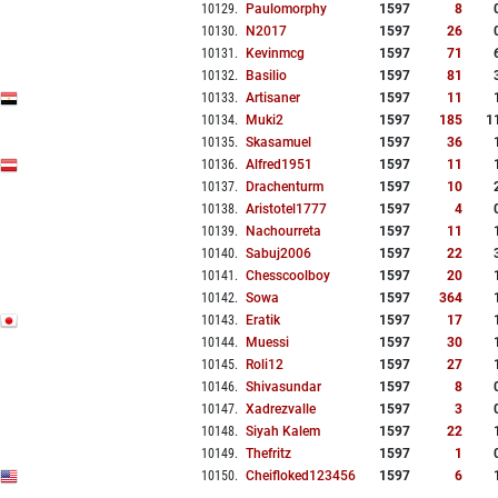
10129
.
Paulomorphy
1597
8
10130
.
N2017
1597
26
10131
.
Kevinmcg
1597
71
10132
.
Basilio
1597
81
10133
.
Artisaner
1597
11
10134
.
Muki2
1597
185
1
10135
.
Skasamuel
1597
36
10136
.
Alfred1951
1597
11
10137
.
Drachenturm
1597
10
10138
.
Aristotel1777
1597
4
10139
.
Nachourreta
1597
11
10140
.
Sabuj2006
1597
22
10141
.
Chesscoolboy
1597
20
10142
.
Sowa
1597
364
10143
.
Eratik
1597
17
10144
.
Muessi
1597
30
10145
.
Roli12
1597
27
10146
.
Shivasundar
1597
8
10147
.
Xadrezvalle
1597
3
10148
.
Siyah Kalem
1597
22
10149
.
Thefritz
1597
1
10150
.
Cheifloked123456
1597
6