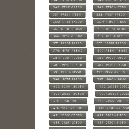
341: 17001-17050
342: 17051-17100
346: 17251-17300
347: 17301-17350
351: 17501-17550
352: 17551-17600
356: 17751-17800
357: 17801-17850
361: 18001-18050
362: 18051-18100
366: 18251-18300
367: 18301-18350
371: 18501-18550
372: 18551-18600
376: 18751-18800
377: 18801-18850
381: 19001-19050
382: 19051-19100
386: 19251-19300
387: 19301-19350
391: 19501-19550
392: 19551-19600
396: 19751-19800
397: 19801-19850
401: 20001-20050
402: 20051-2010
406: 20251-20300
407: 20301-2035
411: 20501-20550
412: 20551-20600
416: 20751-20800
417: 20801-2085
421: 21001-21050
422: 21051-21100
426: 21251-21300
427: 21301-21350