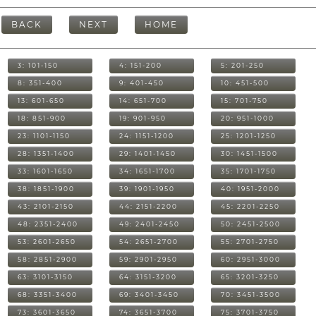
BACK
NEXT
HOME
3: 101-150
4: 151-200
5: 201-250
8: 351-400
9: 401-450
10: 451-500
13: 601-650
14: 651-700
15: 701-750
18: 851-900
19: 901-950
20: 951-1000
23: 1101-1150
24: 1151-1200
25: 1201-1250
28: 1351-1400
29: 1401-1450
30: 1451-1500
33: 1601-1650
34: 1651-1700
35: 1701-1750
38: 1851-1900
39: 1901-1950
40: 1951-2000
43: 2101-2150
44: 2151-2200
45: 2201-2250
48: 2351-2400
49: 2401-2450
50: 2451-2500
53: 2601-2650
54: 2651-2700
55: 2701-2750
58: 2851-2900
59: 2901-2950
60: 2951-3000
63: 3101-3150
64: 3151-3200
65: 3201-3250
68: 3351-3400
69: 3401-3450
70: 3451-3500
73: 3601-3650
74: 3651-3700
75: 3701-3750