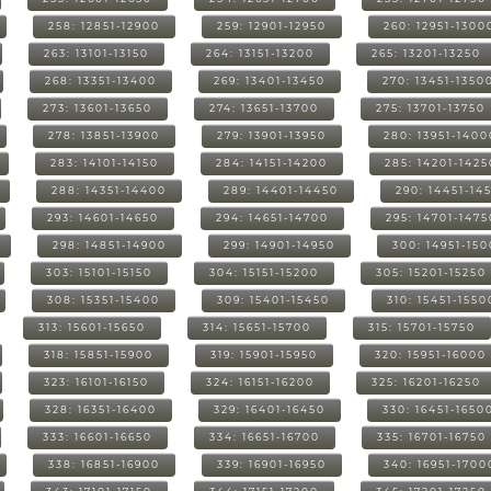
258: 12851-12900
259: 12901-12950
260: 12951-1300
263: 13101-13150
264: 13151-13200
265: 13201-13250
268: 13351-13400
269: 13401-13450
270: 13451-1350
273: 13601-13650
274: 13651-13700
275: 13701-13750
278: 13851-13900
279: 13901-13950
280: 13951-1400
283: 14101-14150
284: 14151-14200
285: 14201-1425
288: 14351-14400
289: 14401-14450
290: 14451-14
293: 14601-14650
294: 14651-14700
295: 14701-1475
298: 14851-14900
299: 14901-14950
300: 14951-15
303: 15101-15150
304: 15151-15200
305: 15201-15250
308: 15351-15400
309: 15401-15450
310: 15451-1550
313: 15601-15650
314: 15651-15700
315: 15701-15750
318: 15851-15900
319: 15901-15950
320: 15951-16000
323: 16101-16150
324: 16151-16200
325: 16201-16250
328: 16351-16400
329: 16401-16450
330: 16451-1650
333: 16601-16650
334: 16651-16700
335: 16701-16750
338: 16851-16900
339: 16901-16950
340: 16951-1700