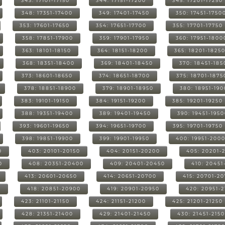
343: 17101-17150
344: 17151-17200
345: 17201-17250
348: 17351-17400
349: 17401-17450
350: 17451-1750
353: 17601-17650
354: 17651-17700
355: 17701-17750
358: 17851-17900
359: 17901-17950
360: 17951-1800
363: 18101-18150
364: 18151-18200
365: 18201-1825
368: 18351-18400
369: 18401-18450
370: 18451-185
373: 18601-18650
374: 18651-18700
375: 18701-1875
378: 18851-18900
379: 18901-18950
380: 18951-19
383: 19101-19150
384: 19151-19200
385: 19201-19250
388: 19351-19400
389: 19401-19450
390: 19451-195
393: 19601-19650
394: 19651-19700
395: 19701-19750
398: 19851-19900
399: 19901-19950
400: 19951-200
0
403: 20101-20150
404: 20151-20200
405: 20201-
0
408: 20351-20400
409: 20401-20450
410: 20451
413: 20601-20650
414: 20651-20700
415: 20701-2
0
418: 20851-20900
419: 20901-20950
420: 20951-
423: 21101-21150
424: 21151-21200
425: 21201-21250
428: 21351-21400
429: 21401-21450
430: 21451-215