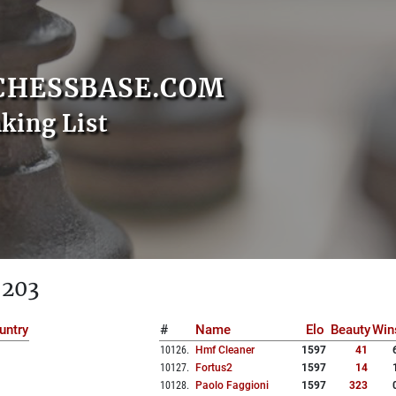
CHESSBASE.COM
nking List
 203
untry
#
Name
Elo
Beauty
Win
10126
.
Hmf Cleaner
1597
41
10127
.
Fortus2
1597
14
10128
.
Paolo Faggioni
1597
323