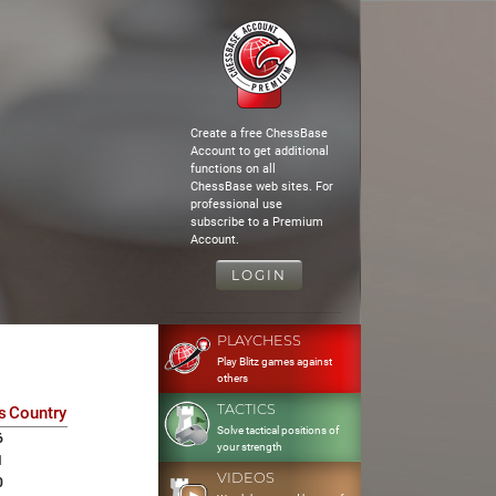
Create a free ChessBase
Account to get additional
functions on all
ChessBase web sites. For
professional use
subscribe to a Premium
Account.
LOGIN
PLAYCHESS
Play Blitz games against
others
TACTICS
s
Country
Solve tactical positions of
6
your strength
1
VIDEOS
0