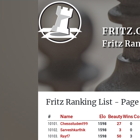
FRITZ.
Fritz Ra
Fritz Ranking List - Page
#
Name
Elo
Beauty
Wins
Co
10101
.
Chessstudent99
1598
27
0
10102
.
Sarveshkarthik
1598
3
0
10103
.
Rayf7
1598
50
3