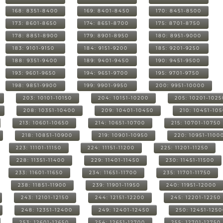
168: 8351-8400
169: 8401-8450
170: 8451-8500
173: 8601-8650
174: 8651-8700
175: 8701-8750
178: 8851-8900
179: 8901-8950
180: 8951-9000
183: 9101-9150
184: 9151-9200
185: 9201-9250
188: 9351-9400
189: 9401-9450
190: 9451-9500
193: 9601-9650
194: 9651-9700
195: 9701-9750
198: 9851-9900
199: 9901-9950
200: 9951-10000
203: 10101-10150
204: 10151-10200
205: 10201-1025
208: 10351-10400
209: 10401-10450
210: 10451-10
213: 10601-10650
214: 10651-10700
215: 10701-10750
218: 10851-10900
219: 10901-10950
220: 10951-1100
223: 11101-11150
224: 11151-11200
225: 11201-11250
228: 11351-11400
229: 11401-11450
230: 11451-11500
233: 11601-11650
234: 11651-11700
235: 11701-11750
238: 11851-11900
239: 11901-11950
240: 11951-12000
243: 12101-12150
244: 12151-12200
245: 12201-12250
248: 12351-12400
249: 12401-12450
250: 12451-125
253: 12601-12650
254: 12651-12700
255: 12701-12750