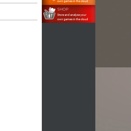
own games in the cloud
SHOP
Store and analyse your
own games in the cloud