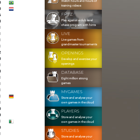
Watch hours and hours of
0
training videos
0
FRITZ
6
Play against a club level
3
chess program with hints
1
LIVE
1
Live games from
1
grandmaster tournaments
1
2
OPENINGS
0
Develop and exercise your
openings
1
3
DATABASE
1
Eight million strong
games
1
1
MYGAMES
1
Store and analyse your
1
own games in the cloud
0
PLAYERS
0
Store and analyse your
1
own games in the cloud
0
STUDIES
1
Store and analyse your