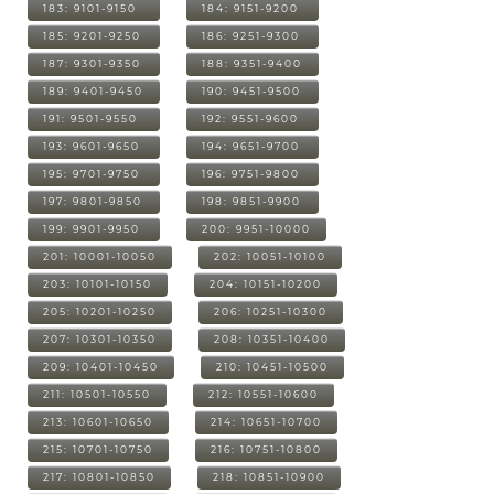
183: 9101-9150
184: 9151-9200
185: 9201-9250
186: 9251-9300
187: 9301-9350
188: 9351-9400
189: 9401-9450
190: 9451-9500
191: 9501-9550
192: 9551-9600
193: 9601-9650
194: 9651-9700
195: 9701-9750
196: 9751-9800
197: 9801-9850
198: 9851-9900
199: 9901-9950
200: 9951-10000
201: 10001-10050
202: 10051-10100
203: 10101-10150
204: 10151-10200
205: 10201-10250
206: 10251-10300
207: 10301-10350
208: 10351-10400
209: 10401-10450
210: 10451-10500
211: 10501-10550
212: 10551-10600
213: 10601-10650
214: 10651-10700
215: 10701-10750
216: 10751-10800
217: 10801-10850
218: 10851-10900