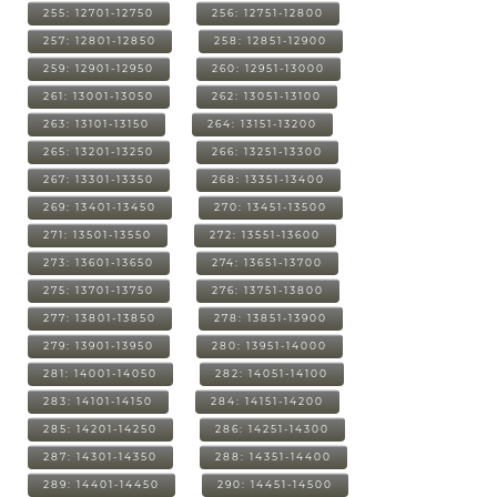
255: 12701-12750
256: 12751-12800
257: 12801-12850
258: 12851-12900
259: 12901-12950
260: 12951-13000
261: 13001-13050
262: 13051-13100
263: 13101-13150
264: 13151-13200
265: 13201-13250
266: 13251-13300
267: 13301-13350
268: 13351-13400
269: 13401-13450
270: 13451-13500
271: 13501-13550
272: 13551-13600
273: 13601-13650
274: 13651-13700
275: 13701-13750
276: 13751-13800
277: 13801-13850
278: 13851-13900
279: 13901-13950
280: 13951-14000
281: 14001-14050
282: 14051-14100
283: 14101-14150
284: 14151-14200
285: 14201-14250
286: 14251-14300
287: 14301-14350
288: 14351-14400
289: 14401-14450
290: 14451-14500