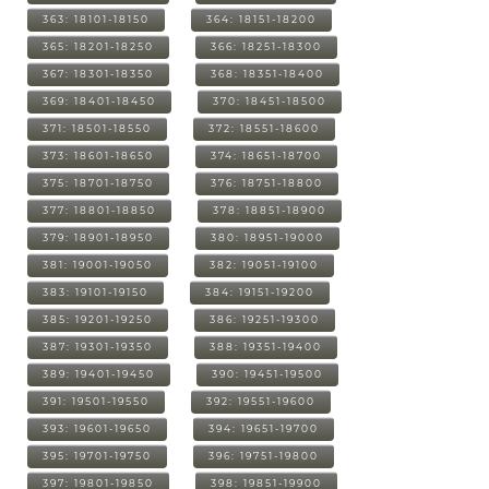
363: 18101-18150
364: 18151-18200
365: 18201-18250
366: 18251-18300
367: 18301-18350
368: 18351-18400
369: 18401-18450
370: 18451-18500
371: 18501-18550
372: 18551-18600
373: 18601-18650
374: 18651-18700
375: 18701-18750
376: 18751-18800
377: 18801-18850
378: 18851-18900
379: 18901-18950
380: 18951-19000
381: 19001-19050
382: 19051-19100
383: 19101-19150
384: 19151-19200
385: 19201-19250
386: 19251-19300
387: 19301-19350
388: 19351-19400
389: 19401-19450
390: 19451-19500
391: 19501-19550
392: 19551-19600
393: 19601-19650
394: 19651-19700
395: 19701-19750
396: 19751-19800
397: 19801-19850
398: 19851-19900