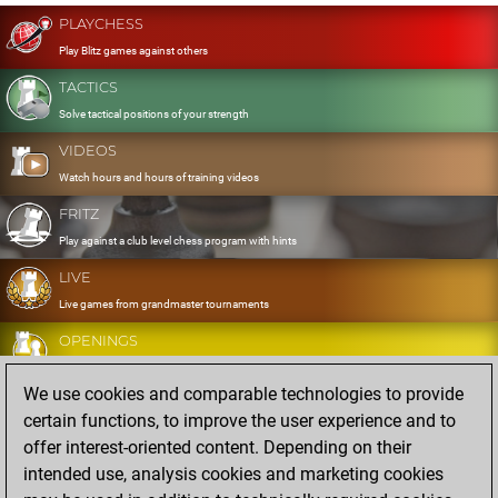
PLAYCHESS
Play Blitz games against others
TACTICS
Solve tactical positions of your strength
VIDEOS
Watch hours and hours of training videos
FRITZ
Play against a club level chess program with hints
LIVE
Live games from grandmaster tournaments
OPENINGS
Develop and exercise your openings
We use cookies and comparable technologies to provide
DATABASE
certain functions, to improve the user experience and to
Eight million strong games
offer interest-oriented content. Depending on their
MYGAMES
intended use, analysis cookies and marketing cookies
Store and analyse your own games in the cloud