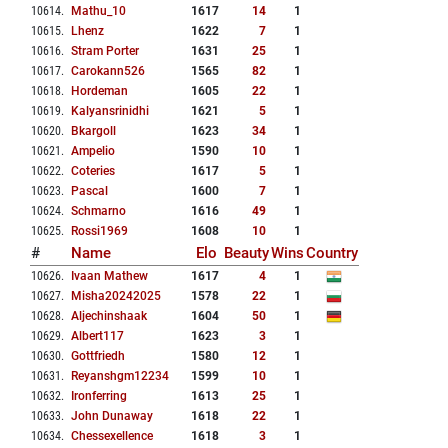
10614
.
Mathu_10
1617
14
1
10615
.
Lhenz
1622
7
1
10616
.
Stram Porter
1631
25
1
10617
.
Carokann526
1565
82
1
10618
.
Hordeman
1605
22
1
10619
.
Kalyansrinidhi
1621
5
1
10620
.
Bkargoll
1623
34
1
10621
.
Ampelio
1590
10
1
10622
.
Coteries
1617
5
1
10623
.
Pascal
1600
7
1
10624
.
Schmarno
1616
49
1
10625
.
Rossi1969
1608
10
1
#
Name
Elo
Beauty
Wins
Country
10626
.
Ivaan Mathew
1617
4
1
10627
.
Misha20242025
1578
22
1
10628
.
Aljechinshaak
1604
50
1
10629
.
Albert117
1623
3
1
10630
.
Gottfriedh
1580
12
1
10631
.
Reyanshgm12234
1599
10
1
10632
.
Ironferring
1613
25
1
10633
.
John Dunaway
1618
22
1
10634
.
Chessexellence
1618
3
1