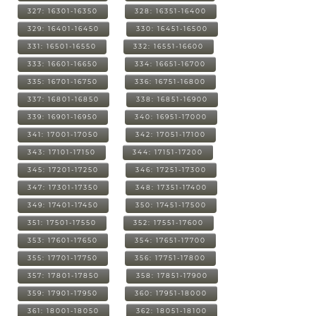
327: 16301-16350
328: 16351-16400
329: 16401-16450
330: 16451-16500
331: 16501-16550
332: 16551-16600
333: 16601-16650
334: 16651-16700
335: 16701-16750
336: 16751-16800
337: 16801-16850
338: 16851-16900
339: 16901-16950
340: 16951-17000
341: 17001-17050
342: 17051-17100
343: 17101-17150
344: 17151-17200
345: 17201-17250
346: 17251-17300
347: 17301-17350
348: 17351-17400
349: 17401-17450
350: 17451-17500
351: 17501-17550
352: 17551-17600
353: 17601-17650
354: 17651-17700
355: 17701-17750
356: 17751-17800
357: 17801-17850
358: 17851-17900
359: 17901-17950
360: 17951-18000
361: 18001-18050
362: 18051-18100