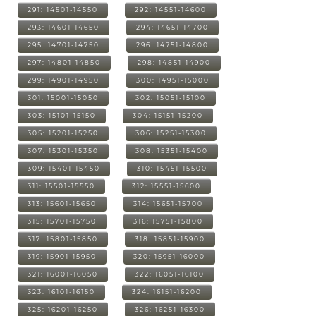
291: 14501-14550
292: 14551-14600
293: 14601-14650
294: 14651-14700
295: 14701-14750
296: 14751-14800
297: 14801-14850
298: 14851-14900
299: 14901-14950
300: 14951-15000
301: 15001-15050
302: 15051-15100
303: 15101-15150
304: 15151-15200
305: 15201-15250
306: 15251-15300
307: 15301-15350
308: 15351-15400
309: 15401-15450
310: 15451-15500
311: 15501-15550
312: 15551-15600
313: 15601-15650
314: 15651-15700
315: 15701-15750
316: 15751-15800
317: 15801-15850
318: 15851-15900
319: 15901-15950
320: 15951-16000
321: 16001-16050
322: 16051-16100
323: 16101-16150
324: 16151-16200
325: 16201-16250
326: 16251-16300