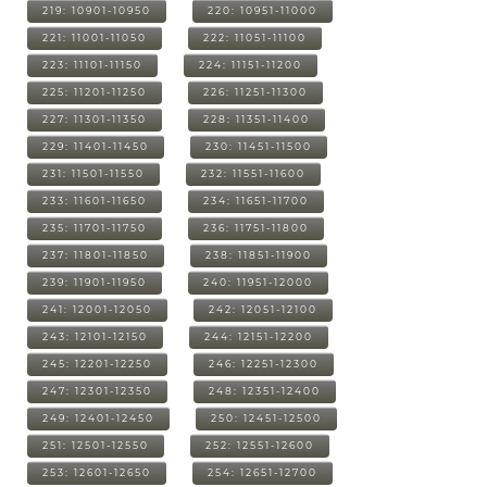
219: 10901-10950
220: 10951-11000
221: 11001-11050
222: 11051-11100
223: 11101-11150
224: 11151-11200
225: 11201-11250
226: 11251-11300
227: 11301-11350
228: 11351-11400
229: 11401-11450
230: 11451-11500
231: 11501-11550
232: 11551-11600
233: 11601-11650
234: 11651-11700
235: 11701-11750
236: 11751-11800
237: 11801-11850
238: 11851-11900
239: 11901-11950
240: 11951-12000
241: 12001-12050
242: 12051-12100
243: 12101-12150
244: 12151-12200
245: 12201-12250
246: 12251-12300
247: 12301-12350
248: 12351-12400
249: 12401-12450
250: 12451-12500
251: 12501-12550
252: 12551-12600
253: 12601-12650
254: 12651-12700