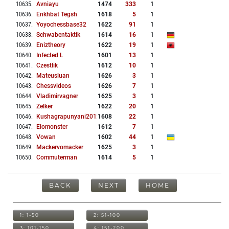
10635
.
Avniayu
1474
333
1
10636
.
Enkhbat Tegsh
1618
5
1
10637
.
Yoyochessbase32
1622
91
1
10638
.
Schwabentaktik
1614
16
1
10639
.
Eniztheory
1622
19
1
10640
.
Infected L
1601
13
1
10641
.
Czestlik
1612
10
1
10642
.
Mateusluan
1626
3
1
10643
.
Chessvideos
1626
7
1
10644
.
Vladimirvagner
1625
3
1
10645
.
Zelker
1622
20
1
10646
.
Kushagrapunyani2012
1608
22
1
10647
.
Elomonster
1612
7
1
10648
.
Vowan
1602
44
1
10649
.
Mackervomacker
1625
3
1
10650
.
Commuterman
1614
5
1
BACK
NEXT
HOME
1: 1-50
2: 51-100
3: 101-150
4: 151-200