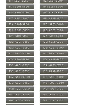
111: 5501-5550
112: 5551-5600
113: 5601-5650
114: 5651-5700
115: 5701-5750
116: 5751-5800
117: 5801-5850
118: 5851-5900
119: 5901-5950
120: 5951-6000
121: 6001-6050
122: 6051-6100
123: 6101-6150
124: 6151-6200
125: 6201-6250
126: 6251-6300
127: 6301-6350
128: 6351-6400
129: 6401-6450
130: 6451-6500
131: 6501-6550
132: 6551-6600
133: 6601-6650
134: 6651-6700
135: 6701-6750
136: 6751-6800
137: 6801-6850
138: 6851-6900
139: 6901-6950
140: 6951-7000
141: 7001-7050
142: 7051-7100
143: 7101-7150
144: 7151-7200
145: 7201-7250
146: 7251-7300