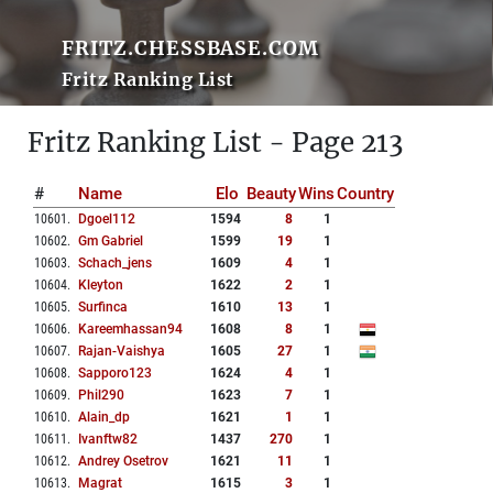
FRITZ.CHESSBASE.COM
Fritz Ranking List
Fritz Ranking List - Page 213
#
Name
Elo
Beauty
Wins
Country
10601
.
Dgoel112
1594
8
1
10602
.
Gm Gabriel
1599
19
1
10603
.
Schach_jens
1609
4
1
10604
.
Kleyton
1622
2
1
10605
.
Surfinca
1610
13
1
10606
.
Kareemhassan94
1608
8
1
10607
.
Rajan-Vaishya
1605
27
1
10608
.
Sapporo123
1624
4
1
10609
.
Phil290
1623
7
1
10610
.
Alain_dp
1621
1
1
10611
.
Ivanftw82
1437
270
1
10612
.
Andrey Osetrov
1621
11
1
10613
.
Magrat
1615
3
1