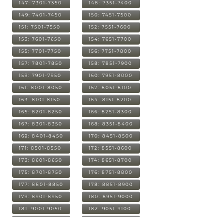
147: 7301-7350
148: 7351-7400
149: 7401-7450
150: 7451-7500
151: 7501-7550
152: 7551-7600
153: 7601-7650
154: 7651-7700
155: 7701-7750
156: 7751-7800
157: 7801-7850
158: 7851-7900
159: 7901-7950
160: 7951-8000
161: 8001-8050
162: 8051-8100
163: 8101-8150
164: 8151-8200
165: 8201-8250
166: 8251-8300
167: 8301-8350
168: 8351-8400
169: 8401-8450
170: 8451-8500
171: 8501-8550
172: 8551-8600
173: 8601-8650
174: 8651-8700
175: 8701-8750
176: 8751-8800
177: 8801-8850
178: 8851-8900
179: 8901-8950
180: 8951-9000
181: 9001-9050
182: 9051-9100