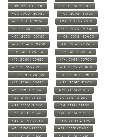
399: 19901-19950
400: 19951-20000
401: 20001-20050
402: 20051-20100
403: 20101-20150
404: 20151-20200
405: 20201-20250
406: 20251-20300
407: 20301-20350
408: 20351-20400
409: 20401-20450
410: 20451-20500
411: 20501-20550
412: 20551-20600
413: 20601-20650
414: 20651-20700
415: 20701-20750
416: 20751-20800
417: 20801-20850
418: 20851-20900
419: 20901-20950
420: 20951-21000
421: 21001-21050
422: 21051-21100
423: 21101-21150
424: 21151-21200
425: 21201-21250
426: 21251-21300
427: 21301-21350
428: 21351-21400
429: 21401-21450
430: 21451-21500
431: 21501-21550
432: 21551-21600
433: 21601-21650
434: 21651-21700