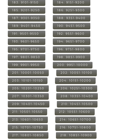
183: 9101-9150
184: 9151-9200
185: 9201-9250
186: 9251-9300
187: 9301-9350
188: 9351-9400
189: 9401-9450
190: 9451-9500
191: 9501-9550
192: 9551-9600
193: 9601-9650
194: 9651-9700
195: 9701-9750
196: 9751-9800
197: 9801-9850
198: 9851-9900
199: 9901-9950
200: 9951-10000
201: 10001-10050
202: 10051-10100
203: 10101-10150
204: 10151-10200
205: 10201-10250
206: 10251-10300
207: 10301-10350
208: 10351-10400
209: 10401-10450
210: 10451-10500
211: 10501-10550
212: 10551-10600
213: 10601-10650
214: 10651-10700
215: 10701-10750
216: 10751-10800
217: 10801-10850
218: 10851-10900