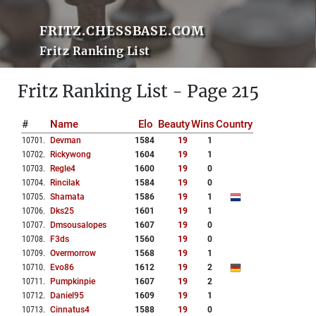
FRITZ.CHESSBASE.COM
Fritz Ranking List
Fritz Ranking List - Page 215
#
Name
Elo
Beauty
Wins
Country
10701
.
Devman
1584
19
1
10702
.
Rickywong
1604
19
1
10703
.
Regle4
1600
19
0
10704
.
Rincilak
1584
19
0
10705
.
Shamata
1586
19
1
10706
.
Dks25
1601
19
1
10707
.
Dmsousalopes
1607
19
0
10708
.
F3ds
1560
19
0
10709
.
Overmorrow
1568
19
1
10710
.
Evo86
1612
19
2
10711
.
Pumpkinpie
1607
19
2
10712
.
Daniel95
1609
19
1
10713
.
Cinnatus4
1588
19
0