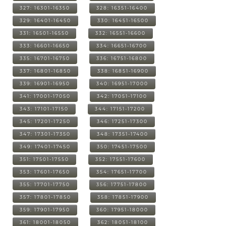
327: 16301-16350
328: 16351-16400
329: 16401-16450
330: 16451-16500
331: 16501-16550
332: 16551-16600
333: 16601-16650
334: 16651-16700
335: 16701-16750
336: 16751-16800
337: 16801-16850
338: 16851-16900
339: 16901-16950
340: 16951-17000
341: 17001-17050
342: 17051-17100
343: 17101-17150
344: 17151-17200
345: 17201-17250
346: 17251-17300
347: 17301-17350
348: 17351-17400
349: 17401-17450
350: 17451-17500
351: 17501-17550
352: 17551-17600
353: 17601-17650
354: 17651-17700
355: 17701-17750
356: 17751-17800
357: 17801-17850
358: 17851-17900
359: 17901-17950
360: 17951-18000
361: 18001-18050
362: 18051-18100