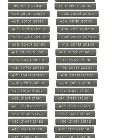
399: 19901-19950
400: 19951-20000
401: 20001-20050
402: 20051-20100
403: 20101-20150
404: 20151-20200
405: 20201-20250
406: 20251-20300
407: 20301-20350
408: 20351-20400
409: 20401-20450
410: 20451-20500
411: 20501-20550
412: 20551-20600
413: 20601-20650
414: 20651-20700
415: 20701-20750
416: 20751-20800
417: 20801-20850
418: 20851-20900
419: 20901-20950
420: 20951-21000
421: 21001-21050
422: 21051-21100
423: 21101-21150
424: 21151-21200
425: 21201-21250
426: 21251-21300
427: 21301-21350
428: 21351-21400
429: 21401-21450
430: 21451-21500
431: 21501-21550
432: 21551-21600
433: 21601-21650
434: 21651-21700