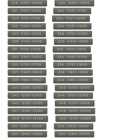
219: 10901-10950
220: 10951-11000
221: 11001-11050
222: 11051-11100
223: 11101-11150
224: 11151-11200
225: 11201-11250
226: 11251-11300
227: 11301-11350
228: 11351-11400
229: 11401-11450
230: 11451-11500
231: 11501-11550
232: 11551-11600
233: 11601-11650
234: 11651-11700
235: 11701-11750
236: 11751-11800
237: 11801-11850
238: 11851-11900
239: 11901-11950
240: 11951-12000
241: 12001-12050
242: 12051-12100
243: 12101-12150
244: 12151-12200
245: 12201-12250
246: 12251-12300
247: 12301-12350
248: 12351-12400
249: 12401-12450
250: 12451-12500
251: 12501-12550
252: 12551-12600
253: 12601-12650
254: 12651-12700