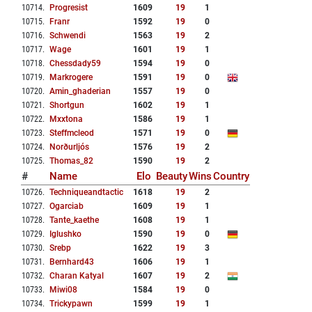
10714
.
Progresist
1609
19
1
10715
.
Franr
1592
19
0
10716
.
Schwendi
1563
19
2
10717
.
Wage
1601
19
1
10718
.
Chessdady59
1594
19
0
10719
.
Markrogere
1591
19
0
10720
.
Amin_ghaderian
1557
19
0
10721
.
Shortgun
1602
19
1
10722
.
Mxxtona
1586
19
1
10723
.
Steffmcleod
1571
19
0
10724
.
Norðurljós
1576
19
2
10725
.
Thomas_82
1590
19
2
#
Name
Elo
Beauty
Wins
Country
10726
.
Techniqueandtactic
1618
19
2
10727
.
Ogarciab
1609
19
1
10728
.
Tante_kaethe
1608
19
1
10729
.
Iglushko
1590
19
0
10730
.
Srebp
1622
19
3
10731
.
Bernhard43
1606
19
1
10732
.
Charan Katyal
1607
19
2
10733
.
Miwi08
1584
19
0
10734
.
Trickypawn
1599
19
1