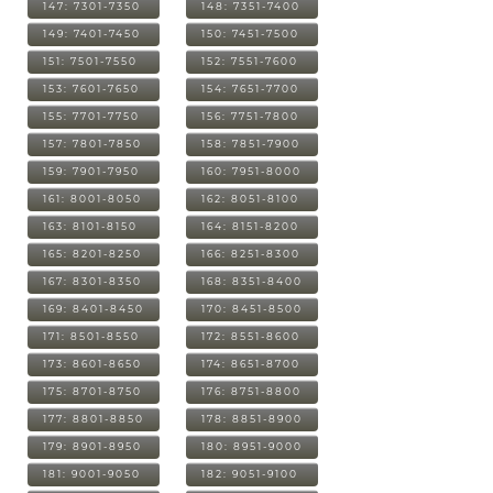
147: 7301-7350
148: 7351-7400
149: 7401-7450
150: 7451-7500
151: 7501-7550
152: 7551-7600
153: 7601-7650
154: 7651-7700
155: 7701-7750
156: 7751-7800
157: 7801-7850
158: 7851-7900
159: 7901-7950
160: 7951-8000
161: 8001-8050
162: 8051-8100
163: 8101-8150
164: 8151-8200
165: 8201-8250
166: 8251-8300
167: 8301-8350
168: 8351-8400
169: 8401-8450
170: 8451-8500
171: 8501-8550
172: 8551-8600
173: 8601-8650
174: 8651-8700
175: 8701-8750
176: 8751-8800
177: 8801-8850
178: 8851-8900
179: 8901-8950
180: 8951-9000
181: 9001-9050
182: 9051-9100