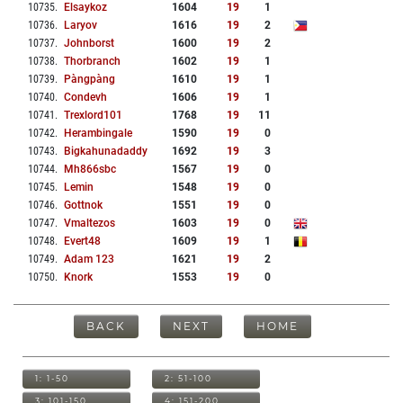
10735
.
Elsaykoz
1604
19
1
10736
.
Laryov
1616
19
2
10737
.
Johnborst
1600
19
2
10738
.
Thorbranch
1602
19
1
10739
.
Pàngpàng
1610
19
1
10740
.
Condevh
1606
19
1
10741
.
Trexlord101
1768
19
11
10742
.
Herambingale
1590
19
0
10743
.
Bigkahunadaddy
1692
19
3
10744
.
Mh866sbc
1567
19
0
10745
.
Lemin
1548
19
0
10746
.
Gottnok
1551
19
0
10747
.
Vmaltezos
1603
19
0
10748
.
Evert48
1609
19
1
10749
.
Adam 123
1621
19
2
10750
.
Knork
1553
19
0
BACK
NEXT
HOME
1: 1-50
2: 51-100
3: 101-150
4: 151-200