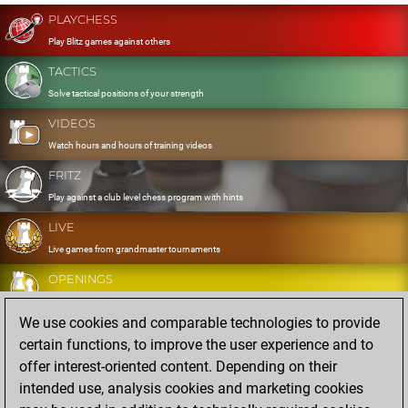
PLAYCHESS
Play Blitz games against others
TACTICS
Solve tactical positions of your strength
VIDEOS
Watch hours and hours of training videos
FRITZ
Play against a club level chess program with hints
LIVE
Live games from grandmaster tournaments
OPENINGS
Develop and exercise your openings
We use cookies and comparable technologies to provide
DATABASE
certain functions, to improve the user experience and to
Eight million strong games
offer interest-oriented content. Depending on their
MYGAMES
intended use, analysis cookies and marketing cookies
Store and analyse your own games in the cloud