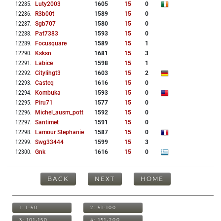
12285
.
Luty2003
1605
15
0
12286
.
R3b00t
1589
15
0
12287
.
Sgb707
1580
15
0
12288
.
Pat7383
1593
15
0
12289
.
Focusquare
1589
15
1
12290
.
Ksksn
1681
15
3
12291
.
Labice
1598
15
1
12292
.
Citylihgt3
1603
15
2
12293
.
Castcq
1616
15
0
12294
.
Kombuka
1593
15
0
12295
.
Piru71
1577
15
0
12296
.
Michel_ausm_pott
1592
15
0
12297
.
Santimet
1591
15
0
12298
.
Lamour Stephanie
1587
15
0
12299
.
Swg33444
1599
15
3
12300
.
Gnk
1616
15
0
BACK
NEXT
HOME
1: 1-50
2: 51-100
3: 101-150
4: 151-200