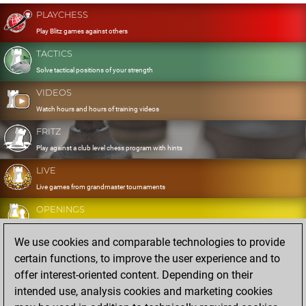
PLAYCHESS
Play Blitz games against others
TACTICS
Solve tactical positions of your strength
VIDEOS
Watch hours and hours of training videos
FRITZ
Play against a club level chess program with hints
LIVE
Live games from grandmaster tournaments
OPENINGS
Develop and exercise your openings
We use cookies and comparable technologies to provide
DATABASE
certain functions, to improve the user experience and to
Eight million strong games
offer interest-oriented content. Depending on their
MYGAMES
intended use, analysis cookies and marketing cookies
Store and analyse your own games in the cloud