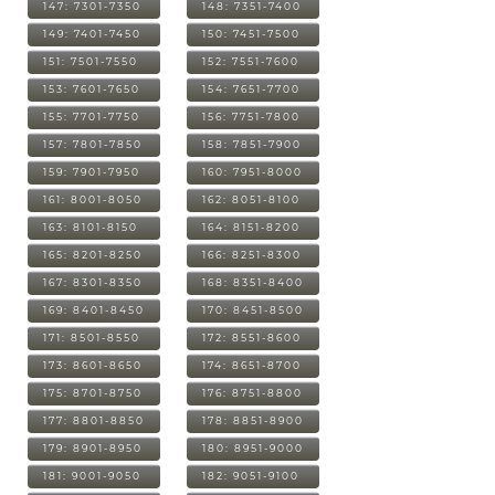
147: 7301-7350
148: 7351-7400
149: 7401-7450
150: 7451-7500
151: 7501-7550
152: 7551-7600
153: 7601-7650
154: 7651-7700
155: 7701-7750
156: 7751-7800
157: 7801-7850
158: 7851-7900
159: 7901-7950
160: 7951-8000
161: 8001-8050
162: 8051-8100
163: 8101-8150
164: 8151-8200
165: 8201-8250
166: 8251-8300
167: 8301-8350
168: 8351-8400
169: 8401-8450
170: 8451-8500
171: 8501-8550
172: 8551-8600
173: 8601-8650
174: 8651-8700
175: 8701-8750
176: 8751-8800
177: 8801-8850
178: 8851-8900
179: 8901-8950
180: 8951-9000
181: 9001-9050
182: 9051-9100