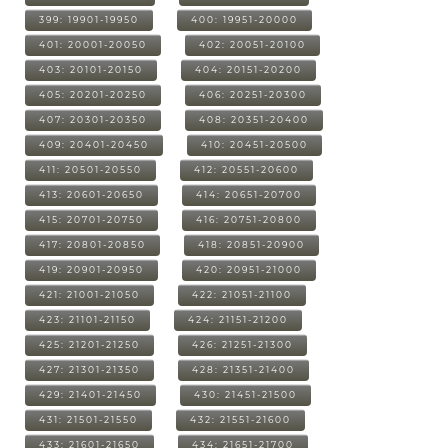
399: 19901-19950
400: 19951-20000
401: 20001-20050
402: 20051-20100
403: 20101-20150
404: 20151-20200
405: 20201-20250
406: 20251-20300
407: 20301-20350
408: 20351-20400
409: 20401-20450
410: 20451-20500
411: 20501-20550
412: 20551-20600
413: 20601-20650
414: 20651-20700
415: 20701-20750
416: 20751-20800
417: 20801-20850
418: 20851-20900
419: 20901-20950
420: 20951-21000
421: 21001-21050
422: 21051-21100
423: 21101-21150
424: 21151-21200
425: 21201-21250
426: 21251-21300
427: 21301-21350
428: 21351-21400
429: 21401-21450
430: 21451-21500
431: 21501-21550
432: 21551-21600
433: 21601-21650
434: 21651-21700