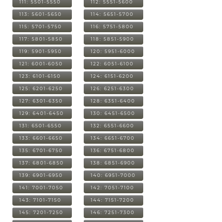
111: 5501-5550
112: 5551-5600
113: 5601-5650
114: 5651-5700
115: 5701-5750
116: 5751-5800
117: 5801-5850
118: 5851-5900
119: 5901-5950
120: 5951-6000
121: 6001-6050
122: 6051-6100
123: 6101-6150
124: 6151-6200
125: 6201-6250
126: 6251-6300
127: 6301-6350
128: 6351-6400
129: 6401-6450
130: 6451-6500
131: 6501-6550
132: 6551-6600
133: 6601-6650
134: 6651-6700
135: 6701-6750
136: 6751-6800
137: 6801-6850
138: 6851-6900
139: 6901-6950
140: 6951-7000
141: 7001-7050
142: 7051-7100
143: 7101-7150
144: 7151-7200
145: 7201-7250
146: 7251-7300