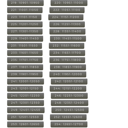
219: 10901-10950
220: 10951-11000
221: 11001-11050
222: 11051-11100
223: 11101-11150
224: 11151-11200
225: 11201-11250
226: 11251-11300
227: 11301-11350
228: 11351-11400
229: 11401-11450
230: 11451-11500
231: 11501-11550
232: 11551-11600
233: 11601-11650
234: 11651-11700
235: 11701-11750
236: 11751-11800
237: 11801-11850
238: 11851-11900
239: 11901-11950
240: 11951-12000
241: 12001-12050
242: 12051-12100
243: 12101-12150
244: 12151-12200
245: 12201-12250
246: 12251-12300
247: 12301-12350
248: 12351-12400
249: 12401-12450
250: 12451-12500
251: 12501-12550
252: 12551-12600
253: 12601-12650
254: 12651-12700