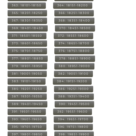
363: 18101-18150
364: 18151-18200
365: 18201-18250
366: 18251-18300
367: 18301-18350
368: 18351-18400
369: 18401-18450
370: 18451-18500
371: 18501-18550
372: 18551-18600
373: 18601-18650
374: 18651-18700
375: 18701-18750
376: 18751-18800
377: 18801-18850
378: 18851-18900
379: 18901-18950
380: 18951-19000
381: 19001-19050
382: 19051-19100
383: 19101-19150
384: 19151-19200
385: 19201-19250
386: 19251-19300
387: 19301-19350
388: 19351-19400
389: 19401-19450
390: 19451-19500
391: 19501-19550
392: 19551-19600
393: 19601-19650
394: 19651-19700
395: 19701-19750
396: 19751-19800
397: 19801-19850
398: 19851-19900