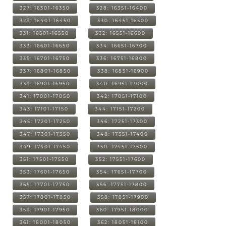
327: 16301-16350
328: 16351-16400
329: 16401-16450
330: 16451-16500
331: 16501-16550
332: 16551-16600
333: 16601-16650
334: 16651-16700
335: 16701-16750
336: 16751-16800
337: 16801-16850
338: 16851-16900
339: 16901-16950
340: 16951-17000
341: 17001-17050
342: 17051-17100
343: 17101-17150
344: 17151-17200
345: 17201-17250
346: 17251-17300
347: 17301-17350
348: 17351-17400
349: 17401-17450
350: 17451-17500
351: 17501-17550
352: 17551-17600
353: 17601-17650
354: 17651-17700
355: 17701-17750
356: 17751-17800
357: 17801-17850
358: 17851-17900
359: 17901-17950
360: 17951-18000
361: 18001-18050
362: 18051-18100