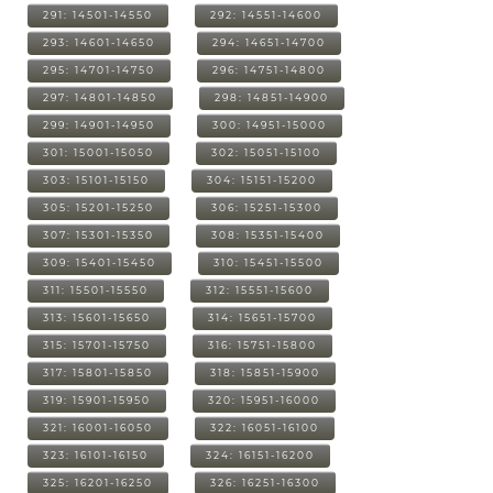
291: 14501-14550
292: 14551-14600
293: 14601-14650
294: 14651-14700
295: 14701-14750
296: 14751-14800
297: 14801-14850
298: 14851-14900
299: 14901-14950
300: 14951-15000
301: 15001-15050
302: 15051-15100
303: 15101-15150
304: 15151-15200
305: 15201-15250
306: 15251-15300
307: 15301-15350
308: 15351-15400
309: 15401-15450
310: 15451-15500
311: 15501-15550
312: 15551-15600
313: 15601-15650
314: 15651-15700
315: 15701-15750
316: 15751-15800
317: 15801-15850
318: 15851-15900
319: 15901-15950
320: 15951-16000
321: 16001-16050
322: 16051-16100
323: 16101-16150
324: 16151-16200
325: 16201-16250
326: 16251-16300