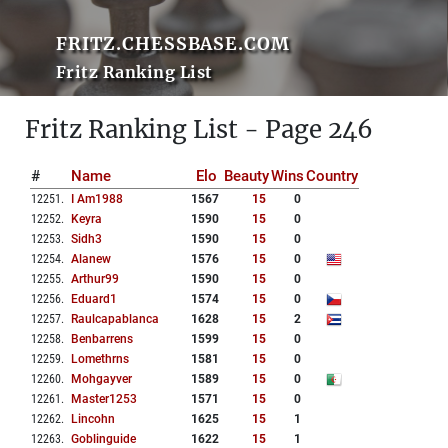
FRITZ.CHESSBASE.COM
Fritz Ranking List
Fritz Ranking List - Page 246
#
Name
Elo
Beauty
Wins
Country
12251
.
I Am1988
1567
15
0
12252
.
Keyra
1590
15
0
12253
.
Sidh3
1590
15
0
12254
.
Alanew
1576
15
0
12255
.
Arthur99
1590
15
0
12256
.
Eduard1
1574
15
0
12257
.
Raulcapablanca
1628
15
2
12258
.
Benbarrens
1599
15
0
12259
.
Lomethrns
1581
15
0
12260
.
Mohgayver
1589
15
0
12261
.
Master1253
1571
15
0
12262
.
Lincohn
1625
15
1
12263
.
Goblinguide
1622
15
1