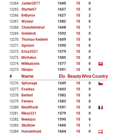
12264
.
Jaden2877
1600
15
0
12265
.
Starter67
1657
15
5
12266
.
B4byron
1627
15
2
12267
.
Wyseur
1582
15
0
12268
.
Chessterminal
1608
15
1
12269
.
Gredendi
1592
15
0
12270
.
Thomas Kederer
1609
15
0
12271
.
Ggolani
1590
15
0
12272
.
Erica2021
1579
15
0
12273
.
Michelus
1585
15
0
12274
.
Mikkaboris
1577
15
0
12275
.
Obispo
1591
15
0
#
Name
Elo
Beauty
Wins
Country
12276
.
Spharage
1549
15
0
12277
.
Evaldas
1603
15
0
12278
.
Bertest
1582
15
0
12279
.
Feneos
1583
15
0
12280
.
Neutthsch
1591
15
0
12281
.
Riksa321
1579
15
0
12282
.
Neesqus
1590
15
0
12283
.
Skullizer
1600
15
1
12284
.
Hansenhald
1604
15
0