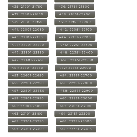
435: 21701-21750
436: 21751-21800
437: 21801-21850
438: 21851-21900
439: 21901-21950
440: 21951-22000
441: 22001-22050
442: 22051-22100
443: 22101-22150
444: 22151-22200
445: 22201-22250
446: 22251-22300
447: 22301-22350
448: 22351-22400
449: 22401-22450
450: 22451-22500
451: 22501-22550
452: 22551-22600
453: 22601-22650
454: 22651-22700
455: 22701-22750
456: 22751-22800
457: 22801-22850
458: 22851-22900
459: 22901-22950
460: 22951-23000
461: 23001-23050
462: 23051-23100
463: 23101-23150
464: 23151-23200
465: 23201-23250
466: 23251-23300
467: 23301-23350
468: 23351-23385