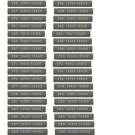
255: 12701-12750
256: 12751-12800
257: 12801-12850
258: 12851-12900
259: 12901-12950
260: 12951-13000
261: 13001-13050
262: 13051-13100
263: 13101-13150
264: 13151-13200
265: 13201-13250
266: 13251-13300
267: 13301-13350
268: 13351-13400
269: 13401-13450
270: 13451-13500
271: 13501-13550
272: 13551-13600
273: 13601-13650
274: 13651-13700
275: 13701-13750
276: 13751-13800
277: 13801-13850
278: 13851-13900
279: 13901-13950
280: 13951-14000
281: 14001-14050
282: 14051-14100
283: 14101-14150
284: 14151-14200
285: 14201-14250
286: 14251-14300
287: 14301-14350
288: 14351-14400
289: 14401-14450
290: 14451-14500