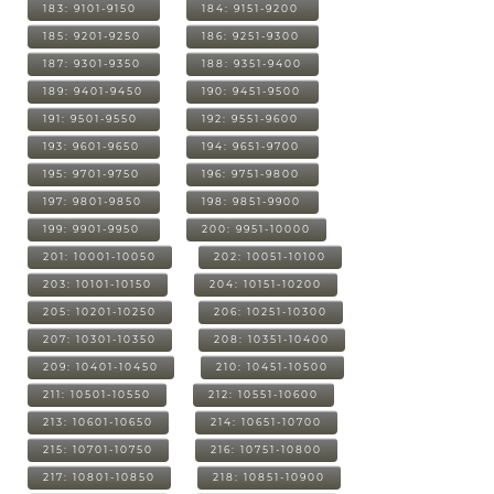
183: 9101-9150
184: 9151-9200
185: 9201-9250
186: 9251-9300
187: 9301-9350
188: 9351-9400
189: 9401-9450
190: 9451-9500
191: 9501-9550
192: 9551-9600
193: 9601-9650
194: 9651-9700
195: 9701-9750
196: 9751-9800
197: 9801-9850
198: 9851-9900
199: 9901-9950
200: 9951-10000
201: 10001-10050
202: 10051-10100
203: 10101-10150
204: 10151-10200
205: 10201-10250
206: 10251-10300
207: 10301-10350
208: 10351-10400
209: 10401-10450
210: 10451-10500
211: 10501-10550
212: 10551-10600
213: 10601-10650
214: 10651-10700
215: 10701-10750
216: 10751-10800
217: 10801-10850
218: 10851-10900