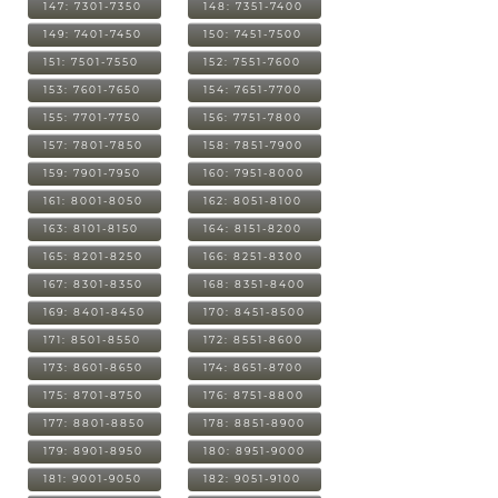
147: 7301-7350
148: 7351-7400
149: 7401-7450
150: 7451-7500
151: 7501-7550
152: 7551-7600
153: 7601-7650
154: 7651-7700
155: 7701-7750
156: 7751-7800
157: 7801-7850
158: 7851-7900
159: 7901-7950
160: 7951-8000
161: 8001-8050
162: 8051-8100
163: 8101-8150
164: 8151-8200
165: 8201-8250
166: 8251-8300
167: 8301-8350
168: 8351-8400
169: 8401-8450
170: 8451-8500
171: 8501-8550
172: 8551-8600
173: 8601-8650
174: 8651-8700
175: 8701-8750
176: 8751-8800
177: 8801-8850
178: 8851-8900
179: 8901-8950
180: 8951-9000
181: 9001-9050
182: 9051-9100