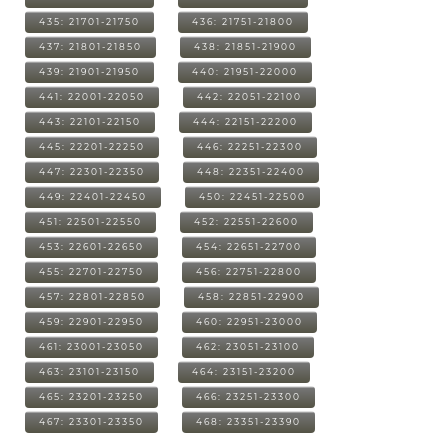
435: 21701-21750
436: 21751-21800
437: 21801-21850
438: 21851-21900
439: 21901-21950
440: 21951-22000
441: 22001-22050
442: 22051-22100
443: 22101-22150
444: 22151-22200
445: 22201-22250
446: 22251-22300
447: 22301-22350
448: 22351-22400
449: 22401-22450
450: 22451-22500
451: 22501-22550
452: 22551-22600
453: 22601-22650
454: 22651-22700
455: 22701-22750
456: 22751-22800
457: 22801-22850
458: 22851-22900
459: 22901-22950
460: 22951-23000
461: 23001-23050
462: 23051-23100
463: 23101-23150
464: 23151-23200
465: 23201-23250
466: 23251-23300
467: 23301-23350
468: 23351-23390