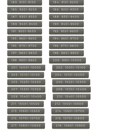
183: 9101-9150
184: 9151-9200
185: 9201-9250
186: 9251-9300
187: 9301-9350
188: 9351-9400
189: 9401-9450
190: 9451-9500
191: 9501-9550
192: 9551-9600
193: 9601-9650
194: 9651-9700
195: 9701-9750
196: 9751-9800
197: 9801-9850
198: 9851-9900
199: 9901-9950
200: 9951-10000
201: 10001-10050
202: 10051-10100
203: 10101-10150
204: 10151-10200
205: 10201-10250
206: 10251-10300
207: 10301-10350
208: 10351-10400
209: 10401-10450
210: 10451-10500
211: 10501-10550
212: 10551-10600
213: 10601-10650
214: 10651-10700
215: 10701-10750
216: 10751-10800
217: 10801-10850
218: 10851-10900