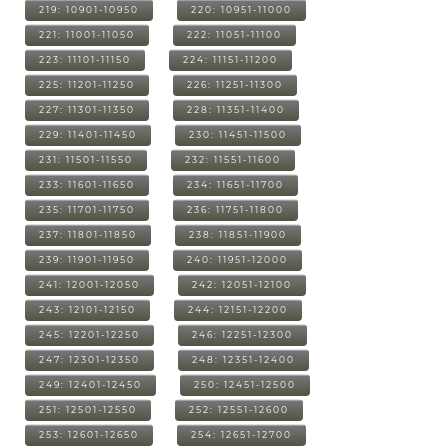
219: 10901-10950
220: 10951-11000
221: 11001-11050
222: 11051-11100
223: 11101-11150
224: 11151-11200
225: 11201-11250
226: 11251-11300
227: 11301-11350
228: 11351-11400
229: 11401-11450
230: 11451-11500
231: 11501-11550
232: 11551-11600
233: 11601-11650
234: 11651-11700
235: 11701-11750
236: 11751-11800
237: 11801-11850
238: 11851-11900
239: 11901-11950
240: 11951-12000
241: 12001-12050
242: 12051-12100
243: 12101-12150
244: 12151-12200
245: 12201-12250
246: 12251-12300
247: 12301-12350
248: 12351-12400
249: 12401-12450
250: 12451-12500
251: 12501-12550
252: 12551-12600
253: 12601-12650
254: 12651-12700