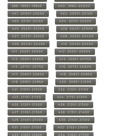
399: 19901-19950
400: 19951-20000
401: 20001-20050
402: 20051-20100
403: 20101-20150
404: 20151-20200
405: 20201-20250
406: 20251-20300
407: 20301-20350
408: 20351-20400
409: 20401-20450
410: 20451-20500
411: 20501-20550
412: 20551-20600
413: 20601-20650
414: 20651-20700
415: 20701-20750
416: 20751-20800
417: 20801-20850
418: 20851-20900
419: 20901-20950
420: 20951-21000
421: 21001-21050
422: 21051-21100
423: 21101-21150
424: 21151-21200
425: 21201-21250
426: 21251-21300
427: 21301-21350
428: 21351-21400
429: 21401-21450
430: 21451-21500
431: 21501-21550
432: 21551-21600
433: 21601-21650
434: 21651-21700