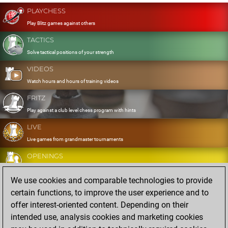
PLAYCHESS
Play Blitz games against others
TACTICS
Solve tactical positions of your strength
VIDEOS
Watch hours and hours of training videos
FRITZ
Play against a club level chess program with hints
LIVE
Live games from grandmaster tournaments
OPENINGS
Develop and exercise your openings
We use cookies and comparable technologies to provide
DATABASE
certain functions, to improve the user experience and to
Eight million strong games
offer interest-oriented content. Depending on their
MYGAMES
intended use, analysis cookies and marketing cookies
Store and analyse your own games in the cloud