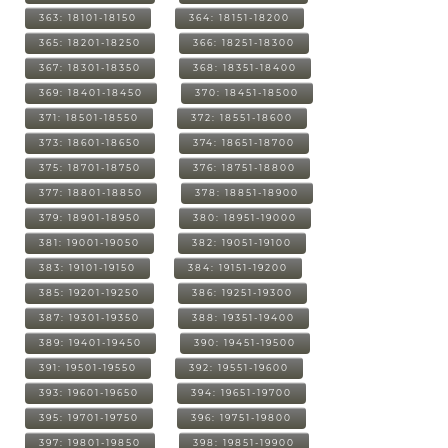
363: 18101-18150
364: 18151-18200
365: 18201-18250
366: 18251-18300
367: 18301-18350
368: 18351-18400
369: 18401-18450
370: 18451-18500
371: 18501-18550
372: 18551-18600
373: 18601-18650
374: 18651-18700
375: 18701-18750
376: 18751-18800
377: 18801-18850
378: 18851-18900
379: 18901-18950
380: 18951-19000
381: 19001-19050
382: 19051-19100
383: 19101-19150
384: 19151-19200
385: 19201-19250
386: 19251-19300
387: 19301-19350
388: 19351-19400
389: 19401-19450
390: 19451-19500
391: 19501-19550
392: 19551-19600
393: 19601-19650
394: 19651-19700
395: 19701-19750
396: 19751-19800
397: 19801-19850
398: 19851-19900