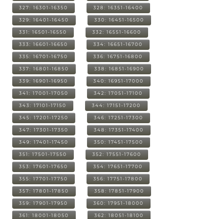
327: 16301-16350
328: 16351-16400
329: 16401-16450
330: 16451-16500
331: 16501-16550
332: 16551-16600
333: 16601-16650
334: 16651-16700
335: 16701-16750
336: 16751-16800
337: 16801-16850
338: 16851-16900
339: 16901-16950
340: 16951-17000
341: 17001-17050
342: 17051-17100
343: 17101-17150
344: 17151-17200
345: 17201-17250
346: 17251-17300
347: 17301-17350
348: 17351-17400
349: 17401-17450
350: 17451-17500
351: 17501-17550
352: 17551-17600
353: 17601-17650
354: 17651-17700
355: 17701-17750
356: 17751-17800
357: 17801-17850
358: 17851-17900
359: 17901-17950
360: 17951-18000
361: 18001-18050
362: 18051-18100