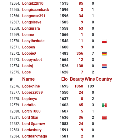
12564
.
Longdz2k10
1515
85
0
12565
.
Longiscomback
1596
3
1
12566
.
Longnose391
1596
34
1
12567
.
Longsleeve
1585
9
0
12568
.
Longurara
1558
63
0
12569
.
Lonme
1566
1
0
12570
.
Lonythedude
1548
11
0
12571
.
Loopen
1600
9
0
12572
.
Loopie9
1483
356
7
12573
.
Loopyrobot
1664
12
3
12574
.
Lootsj
1526
138
0
12575
.
Lope
1628
7
2
#
Name
Elo
Beauty
Wins
Country
12576
.
Lopekhine
1695
1060
109
12577
.
Lopezzz099
1550
24
0
12578
.
Lopteryx
1637
0
2
12579
.
Lorbrito
1603
65
3
12580
.
Lorch1000
1607
5
1
12581
.
Lord Skai
1636
36
2
12582
.
Lord Sparrow
1583
24
0
12583
.
Lordasbury
1591
9
0
12584
.
Lorddarkmaga
1581
2
0