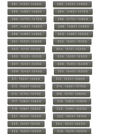
291: 14501-14550
292: 14551-14600
293: 14601-14650
294: 14651-14700
295: 14701-14750
296: 14751-14800
297: 14801-14850
298: 14851-14900
299: 14901-14950
300: 14951-15000
301: 15001-15050
302: 15051-15100
303: 15101-15150
304: 15151-15200
305: 15201-15250
306: 15251-15300
307: 15301-15350
308: 15351-15400
309: 15401-15450
310: 15451-15500
311: 15501-15550
312: 15551-15600
313: 15601-15650
314: 15651-15700
315: 15701-15750
316: 15751-15800
317: 15801-15850
318: 15851-15900
319: 15901-15950
320: 15951-16000
321: 16001-16050
322: 16051-16100
323: 16101-16150
324: 16151-16200
325: 16201-16250
326: 16251-16300