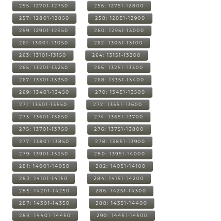
255: 12701-12750
256: 12751-12800
257: 12801-12850
258: 12851-12900
259: 12901-12950
260: 12951-13000
261: 13001-13050
262: 13051-13100
263: 13101-13150
264: 13151-13200
265: 13201-13250
266: 13251-13300
267: 13301-13350
268: 13351-13400
269: 13401-13450
270: 13451-13500
271: 13501-13550
272: 13551-13600
273: 13601-13650
274: 13651-13700
275: 13701-13750
276: 13751-13800
277: 13801-13850
278: 13851-13900
279: 13901-13950
280: 13951-14000
281: 14001-14050
282: 14051-14100
283: 14101-14150
284: 14151-14200
285: 14201-14250
286: 14251-14300
287: 14301-14350
288: 14351-14400
289: 14401-14450
290: 14451-14500