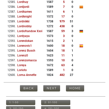
12585
.
Lordhay
1587
5
0
12586
.
Lordjordi
1589
7
0
12587
.
Lordkames
1611
6
1
12588
.
Lordknight
1572
17
0
12589
.
Lordnikki
1738
979
51
12590
.
Lordnobby
1272
438
0
12591
.
Lordofrandow Xxvi
1587
59
3
12592
.
Lordyaya
1573
3
0
12593
.
Lorendokan
1615
2
1
12594
.
Lorenovic1
1600
18
0
12595
.
Lorenz Busch
1604
18
1
12596
.
Lorenz0
1623
11
1
12597
.
Lorenzomacca
1593
10
0
12598
.
Loreya
1672
63
4
12599
.
Lorioto
1589
1
0
12600
.
Lorna-Annette
1824
482
27
BACK
NEXT
HOME
1: 1-50
2: 51-100
3: 101-150
4: 151-200