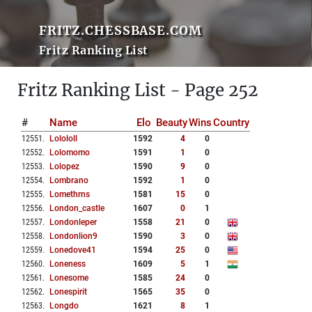
FRITZ.CHESSBASE.COM
Fritz Ranking List
Fritz Ranking List - Page 252
#
Name
Elo
Beauty
Wins
Country
12551
.
Lolololl
1592
4
0
12552
.
Lolomomo
1591
1
0
12553
.
Lolopez
1590
9
0
12554
.
Lombrano
1592
1
0
12555
.
Lomethrns
1581
15
0
12556
.
London_castle
1607
0
1
12557
.
Londonleper
1558
21
0
12558
.
Londonlion9
1590
3
0
12559
.
Lonedove41
1594
25
0
12560
.
Loneness
1609
5
1
12561
.
Lonesome
1585
24
0
12562
.
Lonespirit
1565
35
0
12563
.
Longdo
1621
8
1