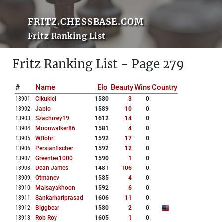
FRITZ.CHESSBASE.COM
Fritz Ranking List
Fritz Ranking List - Page 279
#
Name
Elo
Beauty
Wins
Country
13901
.
Clkukicl
1580
3
0
13902
.
Japio
1589
10
0
13903
.
Szachowy19
1612
14
0
13904
.
Moonwalker86
1581
4
0
13905
.
Wflohr
1592
17
0
13906
.
Persianfischer
1592
12
0
13907
.
Greentea1000
1590
1
0
13908
.
Dean James
1481
106
0
13909
.
Otmanov
1585
4
0
13910
.
Maisayakhoon
1592
6
0
13911
.
Sankarhariprasad
1606
11
0
13912
.
Biggbear
1580
2
0
13913
.
Rob Roy
1605
1
0