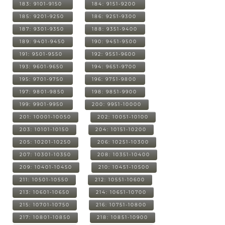
183: 9101-9150
184: 9151-9200
185: 9201-9250
186: 9251-9300
187: 9301-9350
188: 9351-9400
189: 9401-9450
190: 9451-9500
191: 9501-9550
192: 9551-9600
193: 9601-9650
194: 9651-9700
195: 9701-9750
196: 9751-9800
197: 9801-9850
198: 9851-9900
199: 9901-9950
200: 9951-10000
201: 10001-10050
202: 10051-10100
203: 10101-10150
204: 10151-10200
205: 10201-10250
206: 10251-10300
207: 10301-10350
208: 10351-10400
209: 10401-10450
210: 10451-10500
211: 10501-10550
212: 10551-10600
213: 10601-10650
214: 10651-10700
215: 10701-10750
216: 10751-10800
217: 10801-10850
218: 10851-10900