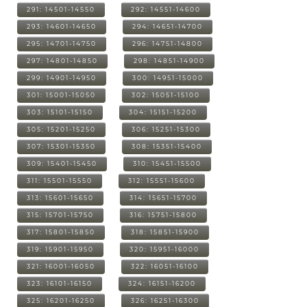
291: 14501-14550
292: 14551-14600
293: 14601-14650
294: 14651-14700
295: 14701-14750
296: 14751-14800
297: 14801-14850
298: 14851-14900
299: 14901-14950
300: 14951-15000
301: 15001-15050
302: 15051-15100
303: 15101-15150
304: 15151-15200
305: 15201-15250
306: 15251-15300
307: 15301-15350
308: 15351-15400
309: 15401-15450
310: 15451-15500
311: 15501-15550
312: 15551-15600
313: 15601-15650
314: 15651-15700
315: 15701-15750
316: 15751-15800
317: 15801-15850
318: 15851-15900
319: 15901-15950
320: 15951-16000
321: 16001-16050
322: 16051-16100
323: 16101-16150
324: 16151-16200
325: 16201-16250
326: 16251-16300