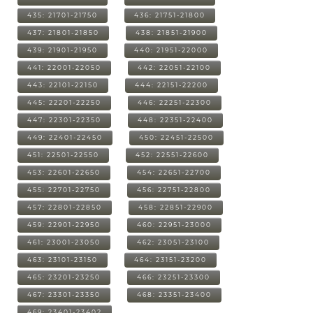
435: 21701-21750
436: 21751-21800
437: 21801-21850
438: 21851-21900
439: 21901-21950
440: 21951-22000
441: 22001-22050
442: 22051-22100
443: 22101-22150
444: 22151-22200
445: 22201-22250
446: 22251-22300
447: 22301-22350
448: 22351-22400
449: 22401-22450
450: 22451-22500
451: 22501-22550
452: 22551-22600
453: 22601-22650
454: 22651-22700
455: 22701-22750
456: 22751-22800
457: 22801-22850
458: 22851-22900
459: 22901-22950
460: 22951-23000
461: 23001-23050
462: 23051-23100
463: 23101-23150
464: 23151-23200
465: 23201-23250
466: 23251-23300
467: 23301-23350
468: 23351-23400
469: 23401-23402