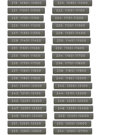
219: 10901-10950
220: 10951-11000
221: 11001-11050
222: 11051-11100
223: 11101-11150
224: 11151-11200
225: 11201-11250
226: 11251-11300
227: 11301-11350
228: 11351-11400
229: 11401-11450
230: 11451-11500
231: 11501-11550
232: 11551-11600
233: 11601-11650
234: 11651-11700
235: 11701-11750
236: 11751-11800
237: 11801-11850
238: 11851-11900
239: 11901-11950
240: 11951-12000
241: 12001-12050
242: 12051-12100
243: 12101-12150
244: 12151-12200
245: 12201-12250
246: 12251-12300
247: 12301-12350
248: 12351-12400
249: 12401-12450
250: 12451-12500
251: 12501-12550
252: 12551-12600
253: 12601-12650
254: 12651-12700