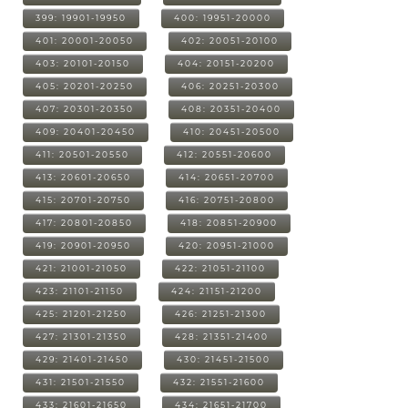
399: 19901-19950
400: 19951-20000
401: 20001-20050
402: 20051-20100
403: 20101-20150
404: 20151-20200
405: 20201-20250
406: 20251-20300
407: 20301-20350
408: 20351-20400
409: 20401-20450
410: 20451-20500
411: 20501-20550
412: 20551-20600
413: 20601-20650
414: 20651-20700
415: 20701-20750
416: 20751-20800
417: 20801-20850
418: 20851-20900
419: 20901-20950
420: 20951-21000
421: 21001-21050
422: 21051-21100
423: 21101-21150
424: 21151-21200
425: 21201-21250
426: 21251-21300
427: 21301-21350
428: 21351-21400
429: 21401-21450
430: 21451-21500
431: 21501-21550
432: 21551-21600
433: 21601-21650
434: 21651-21700