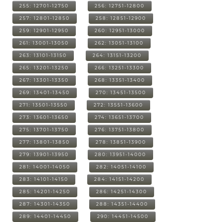
255: 12701-12750
256: 12751-12800
257: 12801-12850
258: 12851-12900
259: 12901-12950
260: 12951-13000
261: 13001-13050
262: 13051-13100
263: 13101-13150
264: 13151-13200
265: 13201-13250
266: 13251-13300
267: 13301-13350
268: 13351-13400
269: 13401-13450
270: 13451-13500
271: 13501-13550
272: 13551-13600
273: 13601-13650
274: 13651-13700
275: 13701-13750
276: 13751-13800
277: 13801-13850
278: 13851-13900
279: 13901-13950
280: 13951-14000
281: 14001-14050
282: 14051-14100
283: 14101-14150
284: 14151-14200
285: 14201-14250
286: 14251-14300
287: 14301-14350
288: 14351-14400
289: 14401-14450
290: 14451-14500