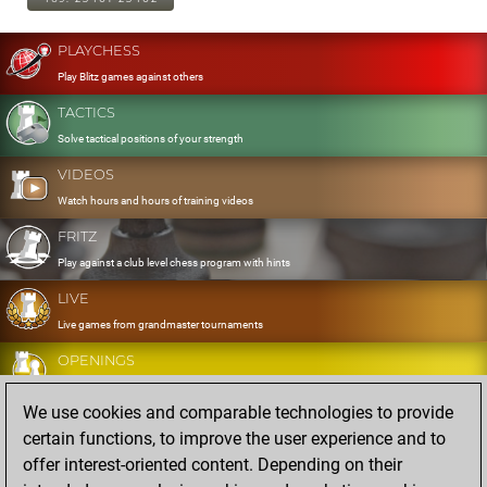
PLAYCHESS
Play Blitz games against others
TACTICS
Solve tactical positions of your strength
VIDEOS
Watch hours and hours of training videos
FRITZ
Play against a club level chess program with hints
LIVE
Live games from grandmaster tournaments
OPENINGS
Develop and exercise your openings
We use cookies and comparable technologies to provide
DATABASE
certain functions, to improve the user experience and to
Eight million strong games
offer interest-oriented content. Depending on their
MYGAMES