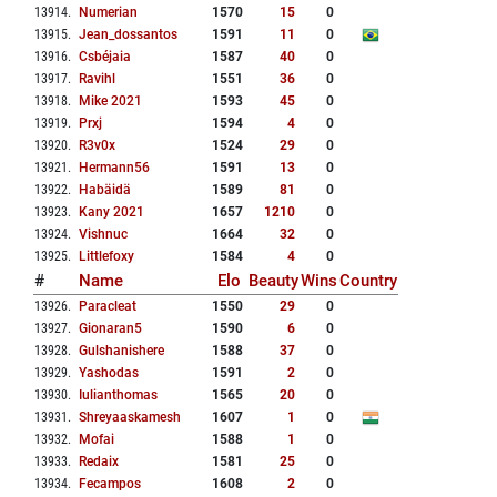
13914
.
Numerian
1570
15
0
13915
.
Jean_dossantos
1591
11
0
13916
.
Csbéjaia
1587
40
0
13917
.
Ravihl
1551
36
0
13918
.
Mike 2021
1593
45
0
13919
.
Prxj
1594
4
0
13920
.
R3v0x
1524
29
0
13921
.
Hermann56
1591
13
0
13922
.
Habäidä
1589
81
0
13923
.
Kany 2021
1657
1210
0
13924
.
Vishnuc
1664
32
0
13925
.
Littlefoxy
1584
4
0
#
Name
Elo
Beauty
Wins
Country
13926
.
Paracleat
1550
29
0
13927
.
Gionaran5
1590
6
0
13928
.
Gulshanishere
1588
37
0
13929
.
Yashodas
1591
2
0
13930
.
Iulianthomas
1565
20
0
13931
.
Shreyaaskamesh
1607
1
0
13932
.
Mofai
1588
1
0
13933
.
Redaix
1581
25
0
13934
.
Fecampos
1608
2
0