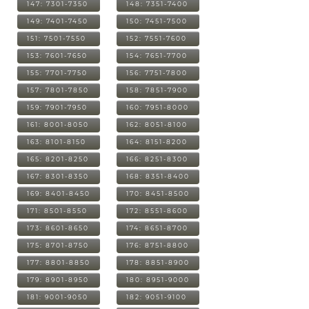
147: 7301-7350
148: 7351-7400
149: 7401-7450
150: 7451-7500
151: 7501-7550
152: 7551-7600
153: 7601-7650
154: 7651-7700
155: 7701-7750
156: 7751-7800
157: 7801-7850
158: 7851-7900
159: 7901-7950
160: 7951-8000
161: 8001-8050
162: 8051-8100
163: 8101-8150
164: 8151-8200
165: 8201-8250
166: 8251-8300
167: 8301-8350
168: 8351-8400
169: 8401-8450
170: 8451-8500
171: 8501-8550
172: 8551-8600
173: 8601-8650
174: 8651-8700
175: 8701-8750
176: 8751-8800
177: 8801-8850
178: 8851-8900
179: 8901-8950
180: 8951-9000
181: 9001-9050
182: 9051-9100