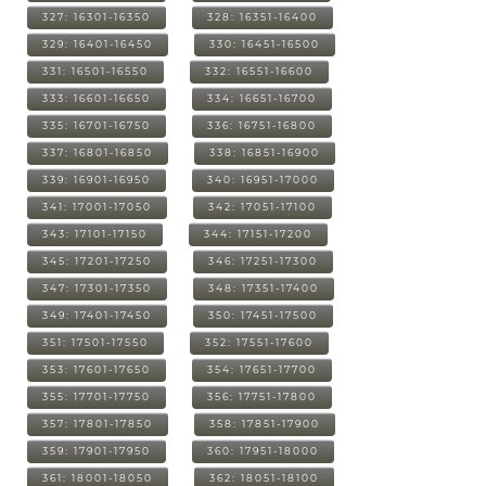
327: 16301-16350
328: 16351-16400
329: 16401-16450
330: 16451-16500
331: 16501-16550
332: 16551-16600
333: 16601-16650
334: 16651-16700
335: 16701-16750
336: 16751-16800
337: 16801-16850
338: 16851-16900
339: 16901-16950
340: 16951-17000
341: 17001-17050
342: 17051-17100
343: 17101-17150
344: 17151-17200
345: 17201-17250
346: 17251-17300
347: 17301-17350
348: 17351-17400
349: 17401-17450
350: 17451-17500
351: 17501-17550
352: 17551-17600
353: 17601-17650
354: 17651-17700
355: 17701-17750
356: 17751-17800
357: 17801-17850
358: 17851-17900
359: 17901-17950
360: 17951-18000
361: 18001-18050
362: 18051-18100