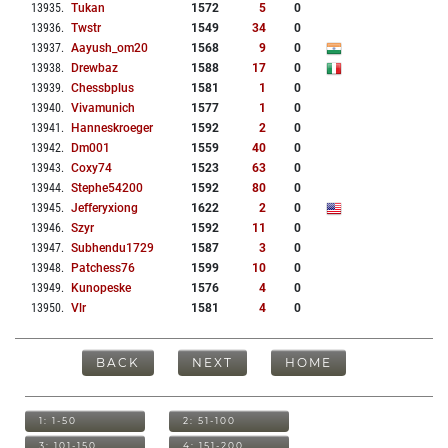
13935
.
Tukan
1572
5
0
13936
.
Twstr
1549
34
0
13937
.
Aayush_om20
1568
9
0
13938
.
Drewbaz
1588
17
0
13939
.
Chessbplus
1581
1
0
13940
.
Vivamunich
1577
1
0
13941
.
Hanneskroeger
1592
2
0
13942
.
Dm001
1559
40
0
13943
.
Coxy74
1523
63
0
13944
.
Stephe54200
1592
80
0
13945
.
Jefferyxiong
1622
2
0
13946
.
Szyr
1592
11
0
13947
.
Subhendu1729
1587
3
0
13948
.
Patchess76
1599
10
0
13949
.
Kunopeske
1576
4
0
13950
.
Vlr
1581
4
0
BACK
NEXT
HOME
1: 1-50
2: 51-100
3: 101-150
4: 151-200