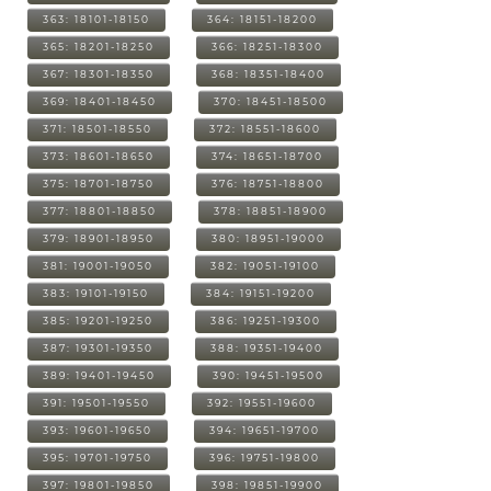
363: 18101-18150
364: 18151-18200
365: 18201-18250
366: 18251-18300
367: 18301-18350
368: 18351-18400
369: 18401-18450
370: 18451-18500
371: 18501-18550
372: 18551-18600
373: 18601-18650
374: 18651-18700
375: 18701-18750
376: 18751-18800
377: 18801-18850
378: 18851-18900
379: 18901-18950
380: 18951-19000
381: 19001-19050
382: 19051-19100
383: 19101-19150
384: 19151-19200
385: 19201-19250
386: 19251-19300
387: 19301-19350
388: 19351-19400
389: 19401-19450
390: 19451-19500
391: 19501-19550
392: 19551-19600
393: 19601-19650
394: 19651-19700
395: 19701-19750
396: 19751-19800
397: 19801-19850
398: 19851-19900