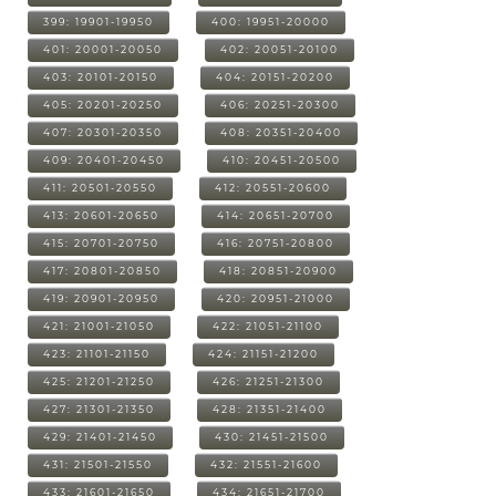
399: 19901-19950
400: 19951-20000
401: 20001-20050
402: 20051-20100
403: 20101-20150
404: 20151-20200
405: 20201-20250
406: 20251-20300
407: 20301-20350
408: 20351-20400
409: 20401-20450
410: 20451-20500
411: 20501-20550
412: 20551-20600
413: 20601-20650
414: 20651-20700
415: 20701-20750
416: 20751-20800
417: 20801-20850
418: 20851-20900
419: 20901-20950
420: 20951-21000
421: 21001-21050
422: 21051-21100
423: 21101-21150
424: 21151-21200
425: 21201-21250
426: 21251-21300
427: 21301-21350
428: 21351-21400
429: 21401-21450
430: 21451-21500
431: 21501-21550
432: 21551-21600
433: 21601-21650
434: 21651-21700