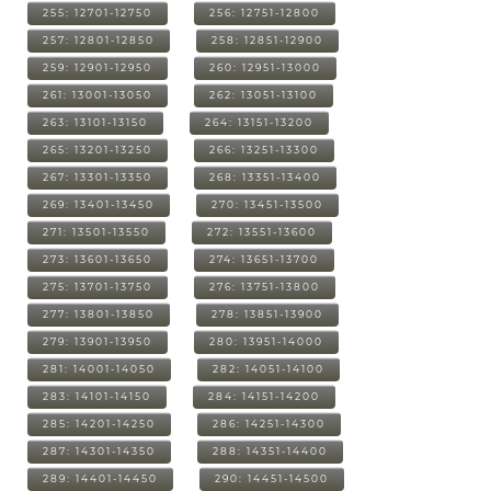
255: 12701-12750
256: 12751-12800
257: 12801-12850
258: 12851-12900
259: 12901-12950
260: 12951-13000
261: 13001-13050
262: 13051-13100
263: 13101-13150
264: 13151-13200
265: 13201-13250
266: 13251-13300
267: 13301-13350
268: 13351-13400
269: 13401-13450
270: 13451-13500
271: 13501-13550
272: 13551-13600
273: 13601-13650
274: 13651-13700
275: 13701-13750
276: 13751-13800
277: 13801-13850
278: 13851-13900
279: 13901-13950
280: 13951-14000
281: 14001-14050
282: 14051-14100
283: 14101-14150
284: 14151-14200
285: 14201-14250
286: 14251-14300
287: 14301-14350
288: 14351-14400
289: 14401-14450
290: 14451-14500