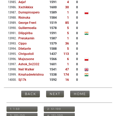
13985
.
Aejaf
1591
4
0
13986
.
Xxchikkixx
1600
30
0
13987
.
Dumspirospero
1589
1
0
13988
.
Risinuka
1584
1
0
13989
.
George Frent
1519
85
0
13990
.
Guillermoelia
1578
5
0
13991
.
Dilipgiriba
1591
5
0
13992
.
Prerakamin
1587
1
0
13993
.
Cippo
1579
36
0
13994
.
Diletante
1588
5
0
13995
.
Chrigustoll
1437
113
0
13996
.
Majszaone
1566
6
0
13997
.
Ashok_5n2332
1601
1
0
13998
.
Neil Walker
1541
47
0
13999
.
Kmahadevkrishna
1538
174
0
14000
.
Sj17k
1592
16
0
BACK
NEXT
HOME
1: 1-50
2: 51-100
3: 101-150
4: 151-200