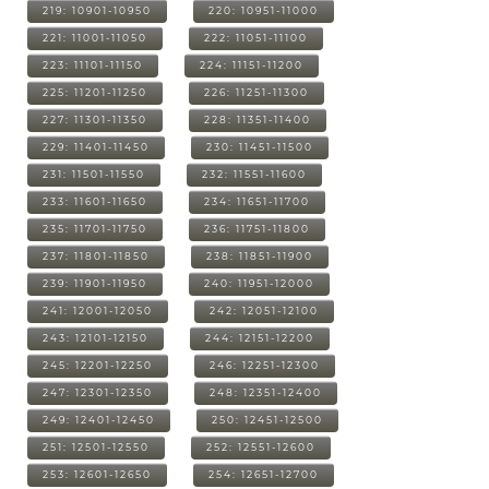
219: 10901-10950
220: 10951-11000
221: 11001-11050
222: 11051-11100
223: 11101-11150
224: 11151-11200
225: 11201-11250
226: 11251-11300
227: 11301-11350
228: 11351-11400
229: 11401-11450
230: 11451-11500
231: 11501-11550
232: 11551-11600
233: 11601-11650
234: 11651-11700
235: 11701-11750
236: 11751-11800
237: 11801-11850
238: 11851-11900
239: 11901-11950
240: 11951-12000
241: 12001-12050
242: 12051-12100
243: 12101-12150
244: 12151-12200
245: 12201-12250
246: 12251-12300
247: 12301-12350
248: 12351-12400
249: 12401-12450
250: 12451-12500
251: 12501-12550
252: 12551-12600
253: 12601-12650
254: 12651-12700