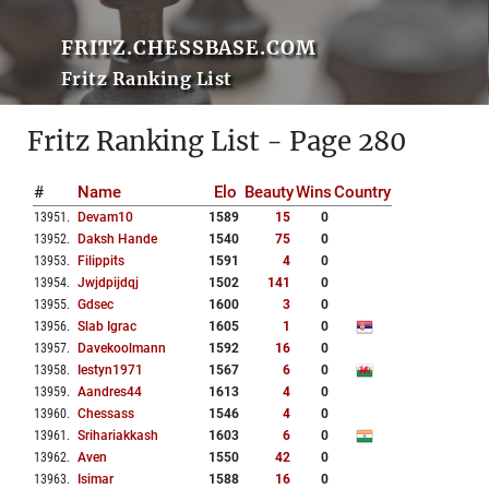
FRITZ.CHESSBASE.COM
Fritz Ranking List
Fritz Ranking List - Page 280
#
Name
Elo
Beauty
Wins
Country
13951
.
Devam10
1589
15
0
13952
.
Daksh Hande
1540
75
0
13953
.
Filippits
1591
4
0
13954
.
Jwjdpijdqj
1502
141
0
13955
.
Gdsec
1600
3
0
13956
.
Slab Igrac
1605
1
0
13957
.
Davekoolmann
1592
16
0
13958
.
Iestyn1971
1567
6
0
13959
.
Aandres44
1613
4
0
13960
.
Chessass
1546
4
0
13961
.
Srihariakkash
1603
6
0
13962
.
Aven
1550
42
0
13963
.
Isimar
1588
16
0