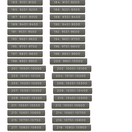
183: 9101-9150
184: 9151-9200
185: 9201-9250
186: 9251-9300
187: 9301-9350
188: 9351-9400
189: 9401-9450
190: 9451-9500
191: 9501-9550
192: 9551-9600
193: 9601-9650
194: 9651-9700
195: 9701-9750
196: 9751-9800
197: 9801-9850
198: 9851-9900
199: 9901-9950
200: 9951-10000
201: 10001-10050
202: 10051-10100
203: 10101-10150
204: 10151-10200
205: 10201-10250
206: 10251-10300
207: 10301-10350
208: 10351-10400
209: 10401-10450
210: 10451-10500
211: 10501-10550
212: 10551-10600
213: 10601-10650
214: 10651-10700
215: 10701-10750
216: 10751-10800
217: 10801-10850
218: 10851-10900