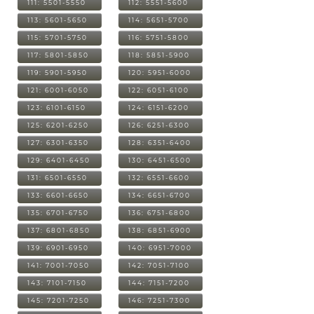
111: 5501-5550
112: 5551-5600
113: 5601-5650
114: 5651-5700
115: 5701-5750
116: 5751-5800
117: 5801-5850
118: 5851-5900
119: 5901-5950
120: 5951-6000
121: 6001-6050
122: 6051-6100
123: 6101-6150
124: 6151-6200
125: 6201-6250
126: 6251-6300
127: 6301-6350
128: 6351-6400
129: 6401-6450
130: 6451-6500
131: 6501-6550
132: 6551-6600
133: 6601-6650
134: 6651-6700
135: 6701-6750
136: 6751-6800
137: 6801-6850
138: 6851-6900
139: 6901-6950
140: 6951-7000
141: 7001-7050
142: 7051-7100
143: 7101-7150
144: 7151-7200
145: 7201-7250
146: 7251-7300