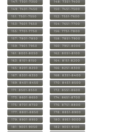
147: 7301-7350
148: 7351-7400
149: 7401-7450
150: 7451-7500
151: 7501-7550
152: 7551-7600
153: 7601-7650
154: 7651-7700
155: 7701-7750
156: 7751-7800
157: 7801-7850
158: 7851-7900
159: 7901-7950
160: 7951-8000
161: 8001-8050
162: 8051-8100
163: 8101-8150
164: 8151-8200
165: 8201-8250
166: 8251-8300
167: 8301-8350
168: 8351-8400
169: 8401-8450
170: 8451-8500
171: 8501-8550
172: 8551-8600
173: 8601-8650
174: 8651-8700
175: 8701-8750
176: 8751-8800
177: 8801-8850
178: 8851-8900
179: 8901-8950
180: 8951-9000
181: 9001-9050
182: 9051-9100