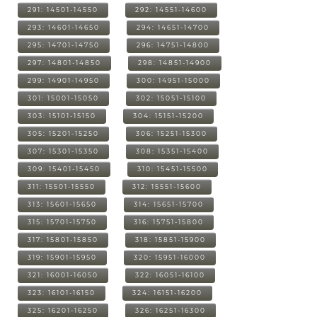
291: 14501-14550
292: 14551-14600
293: 14601-14650
294: 14651-14700
295: 14701-14750
296: 14751-14800
297: 14801-14850
298: 14851-14900
299: 14901-14950
300: 14951-15000
301: 15001-15050
302: 15051-15100
303: 15101-15150
304: 15151-15200
305: 15201-15250
306: 15251-15300
307: 15301-15350
308: 15351-15400
309: 15401-15450
310: 15451-15500
311: 15501-15550
312: 15551-15600
313: 15601-15650
314: 15651-15700
315: 15701-15750
316: 15751-15800
317: 15801-15850
318: 15851-15900
319: 15901-15950
320: 15951-16000
321: 16001-16050
322: 16051-16100
323: 16101-16150
324: 16151-16200
325: 16201-16250
326: 16251-16300