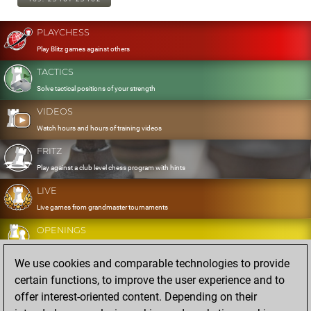
PLAYCHESS
Play Blitz games against others
TACTICS
Solve tactical positions of your strength
VIDEOS
Watch hours and hours of training videos
FRITZ
Play against a club level chess program with hints
LIVE
Live games from grandmaster tournaments
OPENINGS
Develop and exercise your openings
We use cookies and comparable technologies to provide
DATABASE
certain functions, to improve the user experience and to
Eight million strong games
offer interest-oriented content. Depending on their
MYGAMES