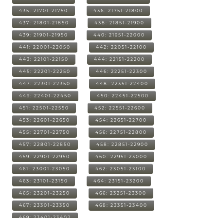
435: 21701-21750
436: 21751-21800
437: 21801-21850
438: 21851-21900
439: 21901-21950
440: 21951-22000
441: 22001-22050
442: 22051-22100
443: 22101-22150
444: 22151-22200
445: 22201-22250
446: 22251-22300
447: 22301-22350
448: 22351-22400
449: 22401-22450
450: 22451-22500
451: 22501-22550
452: 22551-22600
453: 22601-22650
454: 22651-22700
455: 22701-22750
456: 22751-22800
457: 22801-22850
458: 22851-22900
459: 22901-22950
460: 22951-23000
461: 23001-23050
462: 23051-23100
463: 23101-23150
464: 23151-23200
465: 23201-23250
466: 23251-23300
467: 23301-23350
468: 23351-23400
469: 23401-23402