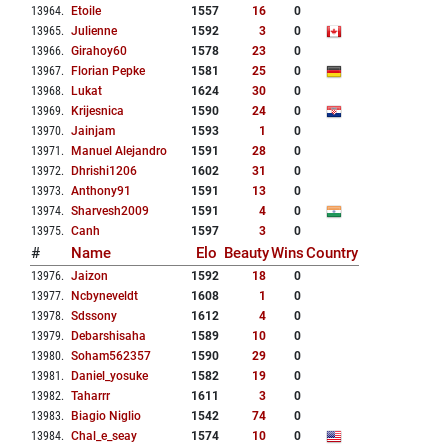
13964
.
Etoile
1557
16
0
13965
.
Julienne
1592
3
0
13966
.
Girahoy60
1578
23
0
13967
.
Florian Pepke
1581
25
0
13968
.
Lukat
1624
30
0
13969
.
Krijesnica
1590
24
0
13970
.
Jainjam
1593
1
0
13971
.
Manuel Alejandro
1591
28
0
13972
.
Dhrishi1206
1602
31
0
13973
.
Anthony91
1591
13
0
13974
.
Sharvesh2009
1591
4
0
13975
.
Canh
1597
3
0
#
Name
Elo
Beauty
Wins
Country
13976
.
Jaizon
1592
18
0
13977
.
Ncbyneveldt
1608
1
0
13978
.
Sdssony
1612
4
0
13979
.
Debarshisaha
1589
10
0
13980
.
Soham562357
1590
29
0
13981
.
Daniel_yosuke
1582
19
0
13982
.
Taharrr
1611
3
0
13983
.
Biagio Niglio
1542
74
0
13984
.
Chal_e_seay
1574
10
0