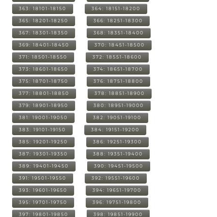
363: 18101-18150
364: 18151-18200
365: 18201-18250
366: 18251-18300
367: 18301-18350
368: 18351-18400
369: 18401-18450
370: 18451-18500
371: 18501-18550
372: 18551-18600
373: 18601-18650
374: 18651-18700
375: 18701-18750
376: 18751-18800
377: 18801-18850
378: 18851-18900
379: 18901-18950
380: 18951-19000
381: 19001-19050
382: 19051-19100
383: 19101-19150
384: 19151-19200
385: 19201-19250
386: 19251-19300
387: 19301-19350
388: 19351-19400
389: 19401-19450
390: 19451-19500
391: 19501-19550
392: 19551-19600
393: 19601-19650
394: 19651-19700
395: 19701-19750
396: 19751-19800
397: 19801-19850
398: 19851-19900