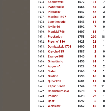
1604
.
Kborkowski
1672
131
7
1605
.
Pwndrookie
1564
65
3
1606
.
Piotrasxy
1647
62
3
1607
.
Martinpl1977
1550
195
0
1608
.
Lonythedude
1548
11
0
1609
.
Idyllic-66
1592
7
0
1610
.
Maniek1746
1607
18
1
1611
.
Proskipiotr
1758
260
18
1612
.
Przemo1986
1623
22
1
1613
.
Domiszekski1701
1600
24
1
1614
.
Krzycho135
1587
2
0
1615
.
Evangel108
1540
8
0
1616
.
Grivaldinho
1456
84
1
1617
.
August-A
1528
68
2
1618
.
Slatar
1560
54
1
1619
.
Olin000
1590
16
0
1620
.
Qubeck63
1601
11
0
1621
.
Kapa1966cb
1744
57
11
1622
.
Charlieburnsow
1570
9
0
1623
.
Polmor
1623
22
1
1624
.
Qasz
1592
6
0
1625
.
Weleslaw
1552
16
0