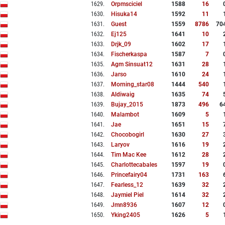
1629
.
Orpmsciciel
1588
16
1630
.
Hisuka14
1592
11
1631
.
Guest
1559
8786
70
1632
.
Ej125
1641
10
1633
.
Drjk_09
1602
17
1634
.
Fischerkaspa
1587
7
1635
.
Agm Sinsuat12
1631
28
1636
.
Jarso
1610
24
1637
.
Morning_star08
1444
540
1638
.
Aldiwaig
1635
74
1639
.
Bujay_2015
1873
496
6
1640
.
Malambot
1609
5
1641
.
Jae
1651
15
1642
.
Chocobogirl
1630
27
1643
.
Laryov
1616
19
1644
.
Tim Mac Kee
1612
28
1645
.
Charlottecabales
1597
19
1646
.
Princefairy04
1731
163
1647
.
Fearless_12
1639
32
1648
.
Jaymiel Piel
1614
32
1649
.
Jmn8936
1607
12
1650
.
Yking2405
1626
5