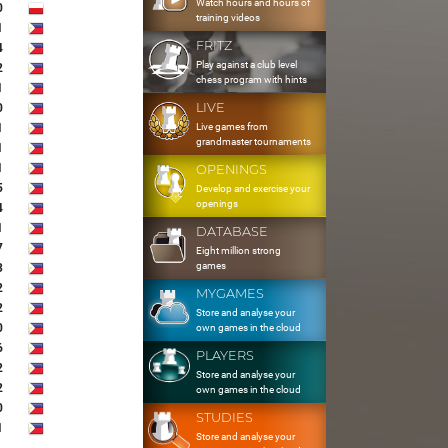
Watch hours and hours of
0
training videos
1
FRITZ
4
Play against a club level
2
chess program with hints
1
LIVE
0
Live games from
1
grandmaster tournaments
1
1
OPENINGS
5
Develop and exercise your
openings
4
1
DATABASE
7
Eight million strong
games
3
2
MYGAMES
2
Store and analyse your
0
own games in the cloud
6
PLAYERS
2
Store and analyse your
2
own games in the cloud
0
STUDIES
1
Store and analyse your