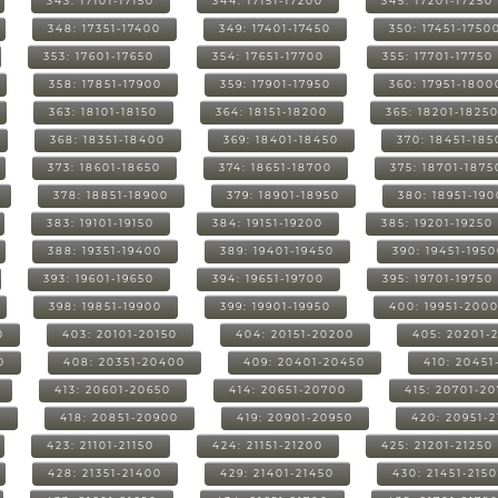
343: 17101-17150
344: 17151-17200
345: 17201-17250
348: 17351-17400
349: 17401-17450
350: 17451-1750
353: 17601-17650
354: 17651-17700
355: 17701-17750
358: 17851-17900
359: 17901-17950
360: 17951-1800
363: 18101-18150
364: 18151-18200
365: 18201-1825
368: 18351-18400
369: 18401-18450
370: 18451-185
373: 18601-18650
374: 18651-18700
375: 18701-1875
378: 18851-18900
379: 18901-18950
380: 18951-19
383: 19101-19150
384: 19151-19200
385: 19201-19250
388: 19351-19400
389: 19401-19450
390: 19451-195
393: 19601-19650
394: 19651-19700
395: 19701-19750
398: 19851-19900
399: 19901-19950
400: 19951-200
0
403: 20101-20150
404: 20151-20200
405: 20201-
0
408: 20351-20400
409: 20401-20450
410: 20451
413: 20601-20650
414: 20651-20700
415: 20701-2
0
418: 20851-20900
419: 20901-20950
420: 20951-
423: 21101-21150
424: 21151-21200
425: 21201-21250
428: 21351-21400
429: 21401-21450
430: 21451-215