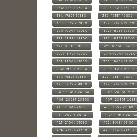
341: 17001-17050
342: 17051-17100
346: 17251-17300
347: 17301-17350
351: 17501-17550
352: 17551-17600
356: 17751-17800
357: 17801-17850
361: 18001-18050
362: 18051-18100
366: 18251-18300
367: 18301-18350
371: 18501-18550
372: 18551-18600
376: 18751-18800
377: 18801-18850
381: 19001-19050
382: 19051-19100
386: 19251-19300
387: 19301-19350
391: 19501-19550
392: 19551-19600
396: 19751-19800
397: 19801-19850
401: 20001-20050
402: 20051-2010
406: 20251-20300
407: 20301-2035
411: 20501-20550
412: 20551-20600
416: 20751-20800
417: 20801-2085
421: 21001-21050
422: 21051-21100
426: 21251-21300
427: 21301-21350