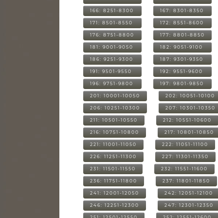
166: 8251-8300
167: 8301-8350
171: 8501-8550
172: 8551-8600
176: 8751-8800
177: 8801-8850
181: 9001-9050
182: 9051-9100
186: 9251-9300
187: 9301-9350
191: 9501-9550
192: 9551-9600
196: 9751-9800
197: 9801-9850
201: 10001-10050
202: 10051-10100
206: 10251-10300
207: 10301-10350
211: 10501-10550
212: 10551-10600
216: 10751-10800
217: 10801-10850
221: 11001-11050
222: 11051-11100
226: 11251-11300
227: 11301-11350
231: 11501-11550
232: 11551-11600
236: 11751-11800
237: 11801-11850
241: 12001-12050
242: 12051-12100
246: 12251-12300
247: 12301-12350
251: 12501-12550
252: 12551-12600