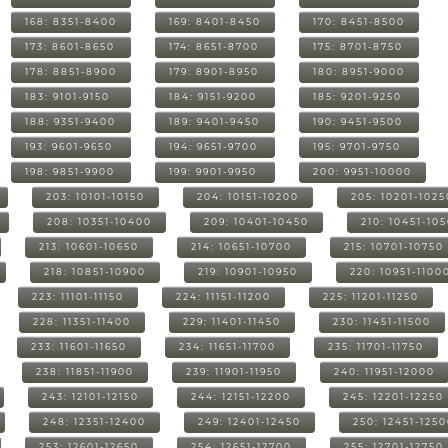
168: 8351-8400
169: 8401-8450
170: 8451-8500
173: 8601-8650
174: 8651-8700
175: 8701-8750
178: 8851-8900
179: 8901-8950
180: 8951-9000
183: 9101-9150
184: 9151-9200
185: 9201-9250
188: 9351-9400
189: 9401-9450
190: 9451-9500
193: 9601-9650
194: 9651-9700
195: 9701-9750
198: 9851-9900
199: 9901-9950
200: 9951-10000
203: 10101-10150
204: 10151-10200
205: 10201-1025
208: 10351-10400
209: 10401-10450
210: 10451-10
213: 10601-10650
214: 10651-10700
215: 10701-10750
218: 10851-10900
219: 10901-10950
220: 10951-1100
223: 11101-11150
224: 11151-11200
225: 11201-11250
228: 11351-11400
229: 11401-11450
230: 11451-11500
233: 11601-11650
234: 11651-11700
235: 11701-11750
238: 11851-11900
239: 11901-11950
240: 11951-12000
243: 12101-12150
244: 12151-12200
245: 12201-12250
248: 12351-12400
249: 12401-12450
250: 12451-125
253: 12601-12650
254: 12651-12700
255: 12701-12750