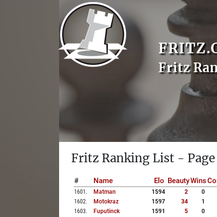
FRITZ.
Fritz Ra
Fritz Ranking List - Page
#
Name
Elo
Beauty
Wins
Co
1601
.
Matman
1594
2
0
1602
.
Motokraz
1597
34
1
1603
.
Fuputinck
1591
5
0