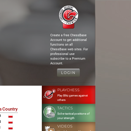
Create a free ChessBase
Account to get additional
functions on all
ChessBase web sites. For
professional use
subscribe to a Premium
Account.
LOGIN
PLAYCHESS
Play Blitz games against
others
TACTICS
s
Country
Solve tactical positions of
0
your strength
4
VIDEOS
1