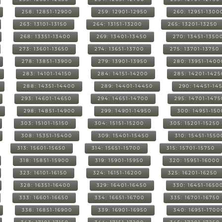
258: 12851-12900
259: 12901-12950
260: 12951-1300
263: 13101-13150
264: 13151-13200
265: 13201-13250
268: 13351-13400
269: 13401-13450
270: 13451-1350
273: 13601-13650
274: 13651-13700
275: 13701-13750
278: 13851-13900
279: 13901-13950
280: 13951-1400
283: 14101-14150
284: 14151-14200
285: 14201-1425
288: 14351-14400
289: 14401-14450
290: 14451-14
293: 14601-14650
294: 14651-14700
295: 14701-1475
298: 14851-14900
299: 14901-14950
300: 14951-15
303: 15101-15150
304: 15151-15200
305: 15201-15250
308: 15351-15400
309: 15401-15450
310: 15451-1550
313: 15601-15650
314: 15651-15700
315: 15701-15750
318: 15851-15900
319: 15901-15950
320: 15951-16000
323: 16101-16150
324: 16151-16200
325: 16201-16250
328: 16351-16400
329: 16401-16450
330: 16451-1650
333: 16601-16650
334: 16651-16700
335: 16701-16750
338: 16851-16900
339: 16901-16950
340: 16951-1700