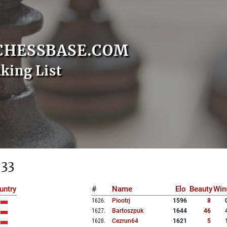
CHESSBASE.COM
nking List
 33
untry
#
Name
Elo
Beauty
Win
1626
.
Piootrj
1596
8
1627
.
Bartoszpuk
1644
46
1628
.
Cezrun64
1621
5