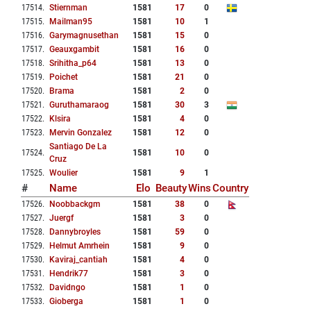
17514
.
Stiernman
1581
17
0
17515
.
Mailman95
1581
10
1
17516
.
Garymagnusethan
1581
15
0
17517
.
Geauxgambit
1581
16
0
17518
.
Srihitha_p64
1581
13
0
17519
.
Poichet
1581
21
0
17520
.
Brama
1581
2
0
17521
.
Guruthamaraog
1581
30
3
17522
.
Klsira
1581
4
0
17523
.
Mervin Gonzalez
1581
12
0
Santiago De La
17524
.
1581
10
0
Cruz
17525
.
Woulier
1581
9
1
#
Name
Elo
Beauty
Wins
Country
17526
.
Noobbackgm
1581
38
0
17527
.
Juergf
1581
3
0
17528
.
Dannybroyles
1581
59
0
17529
.
Helmut Amrhein
1581
9
0
17530
.
Kaviraj_cantiah
1581
4
0
17531
.
Hendrik77
1581
3
0
17532
.
Davidngo
1581
1
0
17533
.
Gioberga
1581
1
0