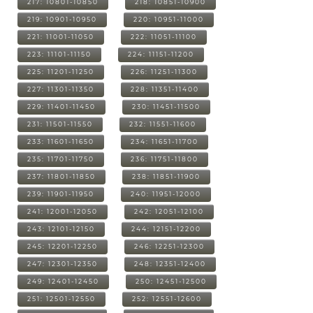
217: 10801-10850
218: 10851-10900
219: 10901-10950
220: 10951-11000
221: 11001-11050
222: 11051-11100
223: 11101-11150
224: 11151-11200
225: 11201-11250
226: 11251-11300
227: 11301-11350
228: 11351-11400
229: 11401-11450
230: 11451-11500
231: 11501-11550
232: 11551-11600
233: 11601-11650
234: 11651-11700
235: 11701-11750
236: 11751-11800
237: 11801-11850
238: 11851-11900
239: 11901-11950
240: 11951-12000
241: 12001-12050
242: 12051-12100
243: 12101-12150
244: 12151-12200
245: 12201-12250
246: 12251-12300
247: 12301-12350
248: 12351-12400
249: 12401-12450
250: 12451-12500
251: 12501-12550
252: 12551-12600