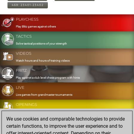
469: 23401-23402
PLAYCHESS
Play Blitz games against others
TACTICS
Solve tactical positions of your strength
VIDEOS
Watch hours and hours of training videos
FRITZ
Play against a club level chess program with hints
LIVE
Live games from grandmaster tournaments
OPENINGS
Develop and exercise your openings
We use cookies and comparable technologies to provide
DATABASE
certain functions, to improve the user experience and to
Eight million strong games
offer interest-oriented content. Depending on their