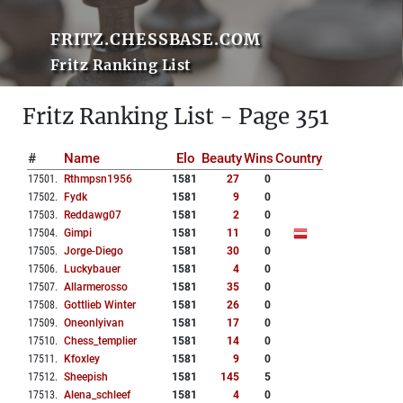
FRITZ.CHESSBASE.COM
Fritz Ranking List
Fritz Ranking List - Page 351
#
Name
Elo
Beauty
Wins
Country
17501
.
Rthmpsn1956
1581
27
0
17502
.
Fydk
1581
9
0
17503
.
Reddawg07
1581
2
0
17504
.
Gimpi
1581
11
0
17505
.
Jorge-Diego
1581
30
0
17506
.
Luckybauer
1581
4
0
17507
.
Allarmerosso
1581
35
0
17508
.
Gottlieb Winter
1581
26
0
17509
.
Oneonlyivan
1581
17
0
17510
.
Chess_templier
1581
14
0
17511
.
Kfoxley
1581
9
0
17512
.
Sheepish
1581
145
5
17513
.
Alena_schleef
1581
4
0