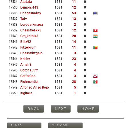
17534
.
Atatata
1581
11
0
17535
.
Lemon_443
1581
12
0
17536
.
Charlesbailey
1581
53
0
17537
.
Tatv
1581
13
0
17538
.
Lorddarkmaga
1581
2
0
17539
.
Chessfreak73
1581
12
0
17540
.
Gm_krithik3
1581
20
0
17541
.
Blitz92
1581
14
0
17542
.
Fitzelkrum
1581
11
0
17543
.
Chessfritzgalo
1581
3
0
17544
.
Krishv
1581
23
0
17545
.
Amah3
1581
4
0
17546
.
Gotcha59fr
1581
4
0
17547
.
Geffer0ne
1581
3
0
17548
.
Richmontiel
1581
28
0
17549
.
Alfonso Ansó Rojo
1581
5
0
17550
.
Ifigineia
1581
1
0
BACK
NEXT
HOME
1: 1-50
2: 51-100