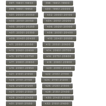
397: 19801-19850
398: 19851-19900
399: 19901-19950
400: 19951-20000
401: 20001-20050
402: 20051-20100
403: 20101-20150
404: 20151-20200
405: 20201-20250
406: 20251-20300
407: 20301-20350
408: 20351-20400
409: 20401-20450
410: 20451-20500
411: 20501-20550
412: 20551-20600
413: 20601-20650
414: 20651-20700
415: 20701-20750
416: 20751-20800
417: 20801-20850
418: 20851-20900
419: 20901-20950
420: 20951-21000
421: 21001-21050
422: 21051-21100
423: 21101-21150
424: 21151-21200
425: 21201-21250
426: 21251-21300
427: 21301-21350
428: 21351-21400
429: 21401-21450
430: 21451-21500
431: 21501-21550
432: 21551-21600