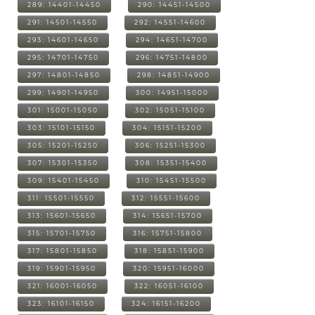
289: 14401-14450
290: 14451-14500
291: 14501-14550
292: 14551-14600
293: 14601-14650
294: 14651-14700
295: 14701-14750
296: 14751-14800
297: 14801-14850
298: 14851-14900
299: 14901-14950
300: 14951-15000
301: 15001-15050
302: 15051-15100
303: 15101-15150
304: 15151-15200
305: 15201-15250
306: 15251-15300
307: 15301-15350
308: 15351-15400
309: 15401-15450
310: 15451-15500
311: 15501-15550
312: 15551-15600
313: 15601-15650
314: 15651-15700
315: 15701-15750
316: 15751-15800
317: 15801-15850
318: 15851-15900
319: 15901-15950
320: 15951-16000
321: 16001-16050
322: 16051-16100
323: 16101-16150
324: 16151-16200