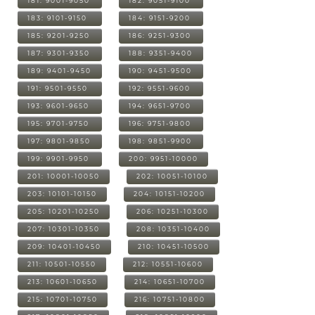
181: 9001-9050
182: 9051-9100
183: 9101-9150
184: 9151-9200
185: 9201-9250
186: 9251-9300
187: 9301-9350
188: 9351-9400
189: 9401-9450
190: 9451-9500
191: 9501-9550
192: 9551-9600
193: 9601-9650
194: 9651-9700
195: 9701-9750
196: 9751-9800
197: 9801-9850
198: 9851-9900
199: 9901-9950
200: 9951-10000
201: 10001-10050
202: 10051-10100
203: 10101-10150
204: 10151-10200
205: 10201-10250
206: 10251-10300
207: 10301-10350
208: 10351-10400
209: 10401-10450
210: 10451-10500
211: 10501-10550
212: 10551-10600
213: 10601-10650
214: 10651-10700
215: 10701-10750
216: 10751-10800