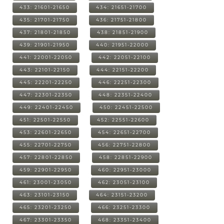
433: 21601-21650
434: 21651-21700
435: 21701-21750
436: 21751-21800
437: 21801-21850
438: 21851-21900
439: 21901-21950
440: 21951-22000
441: 22001-22050
442: 22051-22100
443: 22101-22150
444: 22151-22200
445: 22201-22250
446: 22251-22300
447: 22301-22350
448: 22351-22400
449: 22401-22450
450: 22451-22500
451: 22501-22550
452: 22551-22600
453: 22601-22650
454: 22651-22700
455: 22701-22750
456: 22751-22800
457: 22801-22850
458: 22851-22900
459: 22901-22950
460: 22951-23000
461: 23001-23050
462: 23051-23100
463: 23101-23150
464: 23151-23200
465: 23201-23250
466: 23251-23300
467: 23301-23350
468: 23351-23400