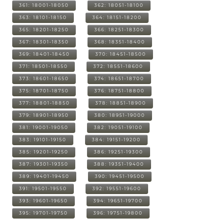
361: 18001-18050
362: 18051-18100
363: 18101-18150
364: 18151-18200
365: 18201-18250
366: 18251-18300
367: 18301-18350
368: 18351-18400
369: 18401-18450
370: 18451-18500
371: 18501-18550
372: 18551-18600
373: 18601-18650
374: 18651-18700
375: 18701-18750
376: 18751-18800
377: 18801-18850
378: 18851-18900
379: 18901-18950
380: 18951-19000
381: 19001-19050
382: 19051-19100
383: 19101-19150
384: 19151-19200
385: 19201-19250
386: 19251-19300
387: 19301-19350
388: 19351-19400
389: 19401-19450
390: 19451-19500
391: 19501-19550
392: 19551-19600
393: 19601-19650
394: 19651-19700
395: 19701-19750
396: 19751-19800