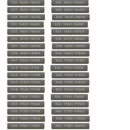
325: 16201-16250
326: 16251-16300
327: 16301-16350
328: 16351-16400
329: 16401-16450
330: 16451-16500
331: 16501-16550
332: 16551-16600
333: 16601-16650
334: 16651-16700
335: 16701-16750
336: 16751-16800
337: 16801-16850
338: 16851-16900
339: 16901-16950
340: 16951-17000
341: 17001-17050
342: 17051-17100
343: 17101-17150
344: 17151-17200
345: 17201-17250
346: 17251-17300
347: 17301-17350
348: 17351-17400
349: 17401-17450
350: 17451-17500
351: 17501-17550
352: 17551-17600
353: 17601-17650
354: 17651-17700
355: 17701-17750
356: 17751-17800
357: 17801-17850
358: 17851-17900
359: 17901-17950
360: 17951-18000