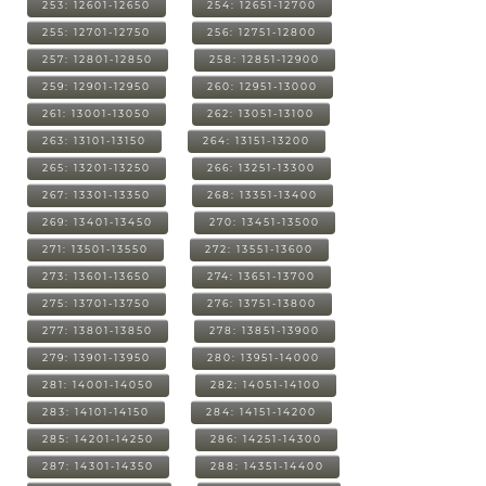
253: 12601-12650
254: 12651-12700
255: 12701-12750
256: 12751-12800
257: 12801-12850
258: 12851-12900
259: 12901-12950
260: 12951-13000
261: 13001-13050
262: 13051-13100
263: 13101-13150
264: 13151-13200
265: 13201-13250
266: 13251-13300
267: 13301-13350
268: 13351-13400
269: 13401-13450
270: 13451-13500
271: 13501-13550
272: 13551-13600
273: 13601-13650
274: 13651-13700
275: 13701-13750
276: 13751-13800
277: 13801-13850
278: 13851-13900
279: 13901-13950
280: 13951-14000
281: 14001-14050
282: 14051-14100
283: 14101-14150
284: 14151-14200
285: 14201-14250
286: 14251-14300
287: 14301-14350
288: 14351-14400