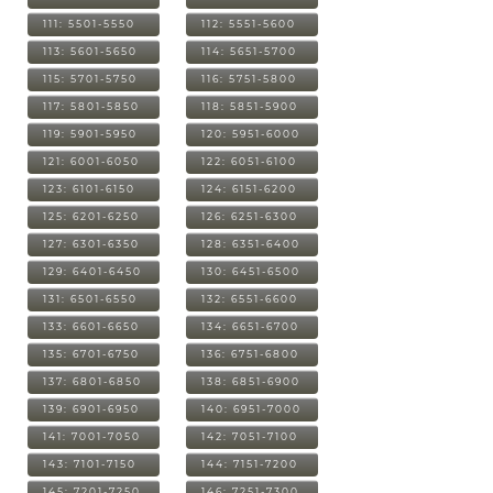
111: 5501-5550
112: 5551-5600
113: 5601-5650
114: 5651-5700
115: 5701-5750
116: 5751-5800
117: 5801-5850
118: 5851-5900
119: 5901-5950
120: 5951-6000
121: 6001-6050
122: 6051-6100
123: 6101-6150
124: 6151-6200
125: 6201-6250
126: 6251-6300
127: 6301-6350
128: 6351-6400
129: 6401-6450
130: 6451-6500
131: 6501-6550
132: 6551-6600
133: 6601-6650
134: 6651-6700
135: 6701-6750
136: 6751-6800
137: 6801-6850
138: 6851-6900
139: 6901-6950
140: 6951-7000
141: 7001-7050
142: 7051-7100
143: 7101-7150
144: 7151-7200
145: 7201-7250
146: 7251-7300