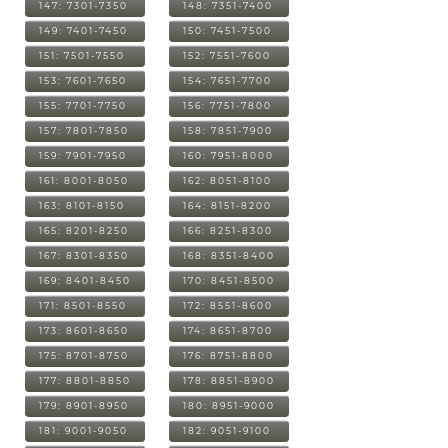
147: 7301-7350
148: 7351-7400
149: 7401-7450
150: 7451-7500
151: 7501-7550
152: 7551-7600
153: 7601-7650
154: 7651-7700
155: 7701-7750
156: 7751-7800
157: 7801-7850
158: 7851-7900
159: 7901-7950
160: 7951-8000
161: 8001-8050
162: 8051-8100
163: 8101-8150
164: 8151-8200
165: 8201-8250
166: 8251-8300
167: 8301-8350
168: 8351-8400
169: 8401-8450
170: 8451-8500
171: 8501-8550
172: 8551-8600
173: 8601-8650
174: 8651-8700
175: 8701-8750
176: 8751-8800
177: 8801-8850
178: 8851-8900
179: 8901-8950
180: 8951-9000
181: 9001-9050
182: 9051-9100