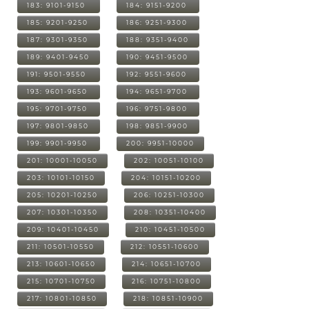
183: 9101-9150
184: 9151-9200
185: 9201-9250
186: 9251-9300
187: 9301-9350
188: 9351-9400
189: 9401-9450
190: 9451-9500
191: 9501-9550
192: 9551-9600
193: 9601-9650
194: 9651-9700
195: 9701-9750
196: 9751-9800
197: 9801-9850
198: 9851-9900
199: 9901-9950
200: 9951-10000
201: 10001-10050
202: 10051-10100
203: 10101-10150
204: 10151-10200
205: 10201-10250
206: 10251-10300
207: 10301-10350
208: 10351-10400
209: 10401-10450
210: 10451-10500
211: 10501-10550
212: 10551-10600
213: 10601-10650
214: 10651-10700
215: 10701-10750
216: 10751-10800
217: 10801-10850
218: 10851-10900