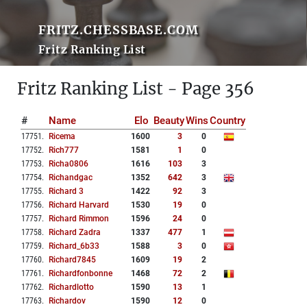
FRITZ.CHESSBASE.COM
Fritz Ranking List
Fritz Ranking List - Page 356
#
Name
Elo
Beauty
Wins
Country
17751
.
Ricema
1600
3
0
17752
.
Rich777
1581
1
0
17753
.
Richa0806
1616
103
3
17754
.
Richandgac
1352
642
3
17755
.
Richard 3
1422
92
3
17756
.
Richard Harvard
1530
19
0
17757
.
Richard Rimmon
1596
24
0
17758
.
Richard Zadra
1337
477
1
17759
.
Richard_6b33
1588
3
0
17760
.
Richard7845
1609
19
2
17761
.
Richardfonbonne
1468
72
2
17762
.
Richardlotto
1590
13
1
17763
.
Richardov
1590
12
0