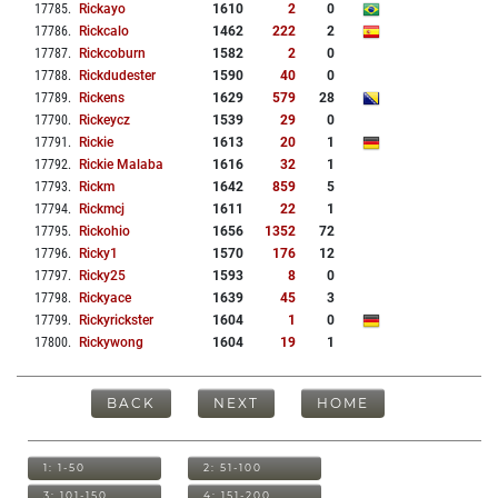
17785
.
Rickayo
1610
2
0
17786
.
Rickcalo
1462
222
2
17787
.
Rickcoburn
1582
2
0
17788
.
Rickdudester
1590
40
0
17789
.
Rickens
1629
579
28
17790
.
Rickeycz
1539
29
0
17791
.
Rickie
1613
20
1
17792
.
Rickie Malaba
1616
32
1
17793
.
Rickm
1642
859
5
17794
.
Rickmcj
1611
22
1
17795
.
Rickohio
1656
1352
72
17796
.
Ricky1
1570
176
12
17797
.
Ricky25
1593
8
0
17798
.
Rickyace
1639
45
3
17799
.
Rickyrickster
1604
1
0
17800
.
Rickywong
1604
19
1
BACK
NEXT
HOME
1: 1-50
2: 51-100
3: 101-150
4: 151-200