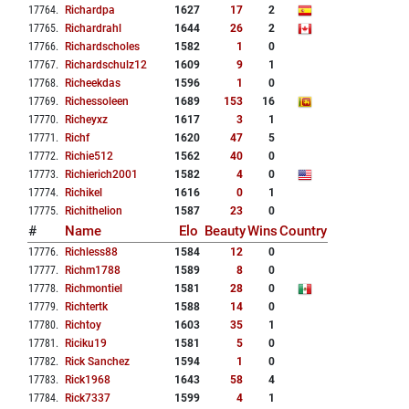
17764
.
Richardpa
1627
17
2
17765
.
Richardrahl
1644
26
2
17766
.
Richardscholes
1582
1
0
17767
.
Richardschulz12
1609
9
1
17768
.
Richeekdas
1596
1
0
17769
.
Richessoleen
1689
153
16
17770
.
Richeyxz
1617
3
1
17771
.
Richf
1620
47
5
17772
.
Richie512
1562
40
0
17773
.
Richierich2001
1582
4
0
17774
.
Richikel
1616
0
1
17775
.
Richithelion
1587
23
0
#
Name
Elo
Beauty
Wins
Country
17776
.
Richless88
1584
12
0
17777
.
Richm1788
1589
8
0
17778
.
Richmontiel
1581
28
0
17779
.
Richtertk
1588
14
0
17780
.
Richtoy
1603
35
1
17781
.
Riciku19
1581
5
0
17782
.
Rick Sanchez
1594
1
0
17783
.
Rick1968
1643
58
4
17784
.
Rick7337
1599
4
1