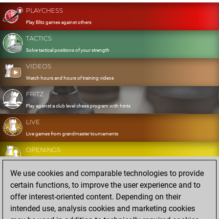
PLAYCHESS
Play Blitz games against others
TACTICS
Solve tactical positions of your strength
VIDEOS
Watch hours and hours of training videos
FRITZ
Play against a club level chess program with hints
LIVE
Live games from grandmaster tournaments
OPENINGS
Develop and exercise your openings
We use cookies and comparable technologies to provide
DATABASE
certain functions, to improve the user experience and to
Eight million strong games
offer interest-oriented content. Depending on their
MYGAMES
intended use, analysis cookies and marketing cookies
Store and analyse your own games in the cloud