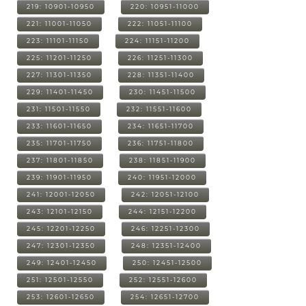
219: 10901-10950
220: 10951-11000
221: 11001-11050
222: 11051-11100
223: 11101-11150
224: 11151-11200
225: 11201-11250
226: 11251-11300
227: 11301-11350
228: 11351-11400
229: 11401-11450
230: 11451-11500
231: 11501-11550
232: 11551-11600
233: 11601-11650
234: 11651-11700
235: 11701-11750
236: 11751-11800
237: 11801-11850
238: 11851-11900
239: 11901-11950
240: 11951-12000
241: 12001-12050
242: 12051-12100
243: 12101-12150
244: 12151-12200
245: 12201-12250
246: 12251-12300
247: 12301-12350
248: 12351-12400
249: 12401-12450
250: 12451-12500
251: 12501-12550
252: 12551-12600
253: 12601-12650
254: 12651-12700