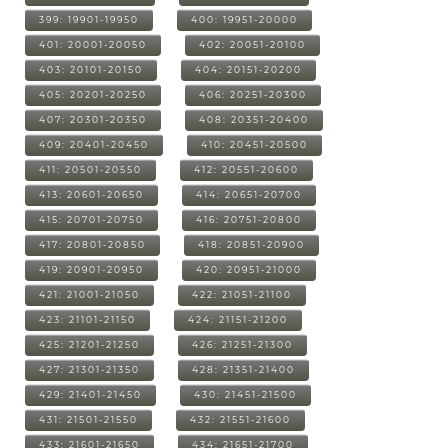
399: 19901-19950
400: 19951-20000
401: 20001-20050
402: 20051-20100
403: 20101-20150
404: 20151-20200
405: 20201-20250
406: 20251-20300
407: 20301-20350
408: 20351-20400
409: 20401-20450
410: 20451-20500
411: 20501-20550
412: 20551-20600
413: 20601-20650
414: 20651-20700
415: 20701-20750
416: 20751-20800
417: 20801-20850
418: 20851-20900
419: 20901-20950
420: 20951-21000
421: 21001-21050
422: 21051-21100
423: 21101-21150
424: 21151-21200
425: 21201-21250
426: 21251-21300
427: 21301-21350
428: 21351-21400
429: 21401-21450
430: 21451-21500
431: 21501-21550
432: 21551-21600
433: 21601-21650
434: 21651-21700