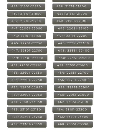
435: 21701-21750
436: 21751-21800
437: 21801-21850
438: 21851-21900
439: 21901-21950
440: 21951-22000
441: 22001-22050
442: 22051-22100
443: 22101-22150
444: 22151-22200
445: 22201-22250
446: 22251-22300
447: 22301-22350
448: 22351-22400
449: 22401-22450
450: 22451-22500
451: 22501-22550
452: 22551-22600
453: 22601-22650
454: 22651-22700
455: 22701-22750
456: 22751-22800
457: 22801-22850
458: 22851-22900
459: 22901-22950
460: 22951-23000
461: 23001-23050
462: 23051-23100
463: 23101-23150
464: 23151-23200
465: 23201-23250
466: 23251-23300
467: 23301-23350
468: 23351-23398