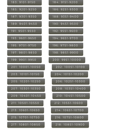
183: 9101-9150
184: 9151-9200
185: 9201-9250
186: 9251-9300
187: 9301-9350
188: 9351-9400
189: 9401-9450
190: 9451-9500
191: 9501-9550
192: 9551-9600
193: 9601-9650
194: 9651-9700
195: 9701-9750
196: 9751-9800
197: 9801-9850
198: 9851-9900
199: 9901-9950
200: 9951-10000
201: 10001-10050
202: 10051-10100
203: 10101-10150
204: 10151-10200
205: 10201-10250
206: 10251-10300
207: 10301-10350
208: 10351-10400
209: 10401-10450
210: 10451-10500
211: 10501-10550
212: 10551-10600
213: 10601-10650
214: 10651-10700
215: 10701-10750
216: 10751-10800
217: 10801-10850
218: 10851-10900