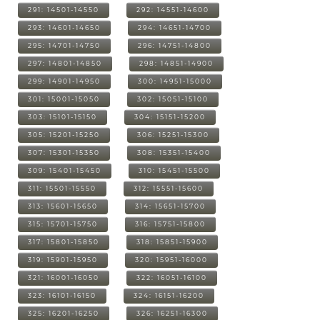
291: 14501-14550
292: 14551-14600
293: 14601-14650
294: 14651-14700
295: 14701-14750
296: 14751-14800
297: 14801-14850
298: 14851-14900
299: 14901-14950
300: 14951-15000
301: 15001-15050
302: 15051-15100
303: 15101-15150
304: 15151-15200
305: 15201-15250
306: 15251-15300
307: 15301-15350
308: 15351-15400
309: 15401-15450
310: 15451-15500
311: 15501-15550
312: 15551-15600
313: 15601-15650
314: 15651-15700
315: 15701-15750
316: 15751-15800
317: 15801-15850
318: 15851-15900
319: 15901-15950
320: 15951-16000
321: 16001-16050
322: 16051-16100
323: 16101-16150
324: 16151-16200
325: 16201-16250
326: 16251-16300