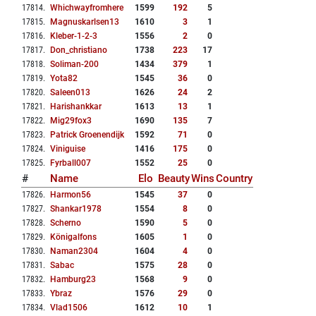
17814
.
Whichwayfromhere
1599
192
5
17815
.
Magnuskarlsen13
1610
3
1
17816
.
Kleber-1-2-3
1556
2
0
17817
.
Don_christiano
1738
223
17
17818
.
Soliman-200
1434
379
1
17819
.
Yota82
1545
36
0
17820
.
Saleen013
1626
24
2
17821
.
Harishankkar
1613
13
1
17822
.
Mig29fox3
1690
135
7
17823
.
Patrick Groenendijk
1592
71
0
17824
.
Viniguise
1416
175
0
17825
.
Fyrball007
1552
25
0
#
Name
Elo
Beauty
Wins
Country
17826
.
Harmon56
1545
37
0
17827
.
Shankar1978
1554
8
0
17828
.
Scherno
1590
5
0
17829
.
Königalfons
1605
1
0
17830
.
Naman2304
1604
4
0
17831
.
Sabac
1575
28
0
17832
.
Hamburg23
1568
9
0
17833
.
Ybraz
1576
29
0
17834
.
Vlad1506
1612
10
1