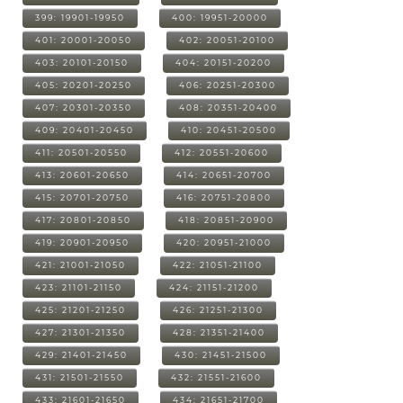
399: 19901-19950
400: 19951-20000
401: 20001-20050
402: 20051-20100
403: 20101-20150
404: 20151-20200
405: 20201-20250
406: 20251-20300
407: 20301-20350
408: 20351-20400
409: 20401-20450
410: 20451-20500
411: 20501-20550
412: 20551-20600
413: 20601-20650
414: 20651-20700
415: 20701-20750
416: 20751-20800
417: 20801-20850
418: 20851-20900
419: 20901-20950
420: 20951-21000
421: 21001-21050
422: 21051-21100
423: 21101-21150
424: 21151-21200
425: 21201-21250
426: 21251-21300
427: 21301-21350
428: 21351-21400
429: 21401-21450
430: 21451-21500
431: 21501-21550
432: 21551-21600
433: 21601-21650
434: 21651-21700