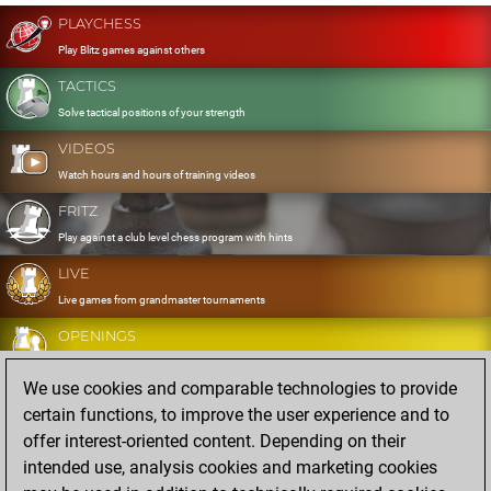
PLAYCHESS
Play Blitz games against others
TACTICS
Solve tactical positions of your strength
VIDEOS
Watch hours and hours of training videos
FRITZ
Play against a club level chess program with hints
LIVE
Live games from grandmaster tournaments
OPENINGS
Develop and exercise your openings
We use cookies and comparable technologies to provide
DATABASE
certain functions, to improve the user experience and to
Eight million strong games
offer interest-oriented content. Depending on their
MYGAMES
intended use, analysis cookies and marketing cookies
Store and analyse your own games in the cloud