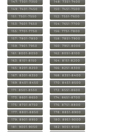
147: 7301-7350
148: 7351-7400
149: 7401-7450
150: 7451-7500
151: 7501-7550
152: 7551-7600
153: 7601-7650
154: 7651-7700
155: 7701-7750
156: 7751-7800
157: 7801-7850
158: 7851-7900
159: 7901-7950
160: 7951-8000
161: 8001-8050
162: 8051-8100
163: 8101-8150
164: 8151-8200
165: 8201-8250
166: 8251-8300
167: 8301-8350
168: 8351-8400
169: 8401-8450
170: 8451-8500
171: 8501-8550
172: 8551-8600
173: 8601-8650
174: 8651-8700
175: 8701-8750
176: 8751-8800
177: 8801-8850
178: 8851-8900
179: 8901-8950
180: 8951-9000
181: 9001-9050
182: 9051-9100