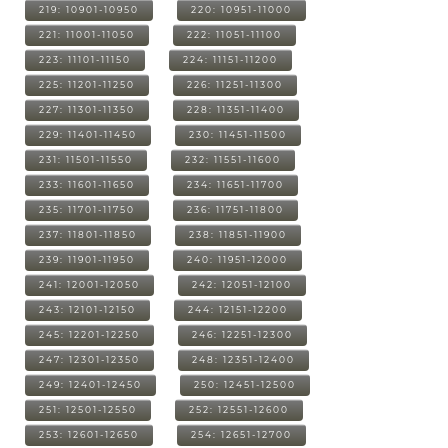
219: 10901-10950
220: 10951-11000
221: 11001-11050
222: 11051-11100
223: 11101-11150
224: 11151-11200
225: 11201-11250
226: 11251-11300
227: 11301-11350
228: 11351-11400
229: 11401-11450
230: 11451-11500
231: 11501-11550
232: 11551-11600
233: 11601-11650
234: 11651-11700
235: 11701-11750
236: 11751-11800
237: 11801-11850
238: 11851-11900
239: 11901-11950
240: 11951-12000
241: 12001-12050
242: 12051-12100
243: 12101-12150
244: 12151-12200
245: 12201-12250
246: 12251-12300
247: 12301-12350
248: 12351-12400
249: 12401-12450
250: 12451-12500
251: 12501-12550
252: 12551-12600
253: 12601-12650
254: 12651-12700