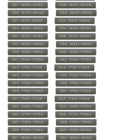
327: 16301-16350
328: 16351-16400
329: 16401-16450
330: 16451-16500
331: 16501-16550
332: 16551-16600
333: 16601-16650
334: 16651-16700
335: 16701-16750
336: 16751-16800
337: 16801-16850
338: 16851-16900
339: 16901-16950
340: 16951-17000
341: 17001-17050
342: 17051-17100
343: 17101-17150
344: 17151-17200
345: 17201-17250
346: 17251-17300
347: 17301-17350
348: 17351-17400
349: 17401-17450
350: 17451-17500
351: 17501-17550
352: 17551-17600
353: 17601-17650
354: 17651-17700
355: 17701-17750
356: 17751-17800
357: 17801-17850
358: 17851-17900
359: 17901-17950
360: 17951-18000
361: 18001-18050
362: 18051-18100