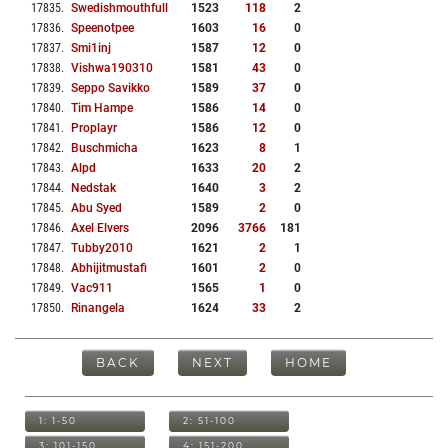
17835
.
Swedishmouthfull
1523
118
2
17836
.
Speenotpee
1603
16
0
17837
.
Smi1inj
1587
12
0
17838
.
Vishwa190310
1581
43
0
17839
.
Seppo Savikko
1589
37
0
17840
.
Tim Hampe
1586
14
0
17841
.
Proplayr
1586
12
0
17842
.
Buschmicha
1623
8
1
17843
.
Alpd
1633
20
2
17844
.
Nedstak
1640
3
2
17845
.
Abu Syed
1589
2
0
17846
.
Axel Elvers
2096
3766
181
17847
.
Tubby2010
1621
2
1
17848
.
Abhijitmustafi
1601
2
0
17849
.
Vac911
1565
1
0
17850
.
Rinangela
1624
33
2
BACK
NEXT
HOME
1: 1-50
2: 51-100
3: 101-150
4: 151-200