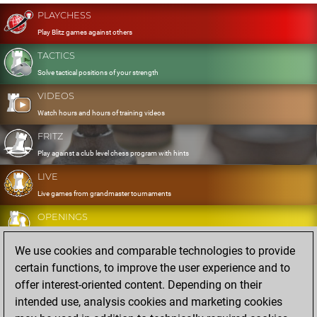
PLAYCHESS
Play Blitz games against others
TACTICS
Solve tactical positions of your strength
VIDEOS
Watch hours and hours of training videos
FRITZ
Play against a club level chess program with hints
LIVE
Live games from grandmaster tournaments
OPENINGS
Develop and exercise your openings
We use cookies and comparable technologies to provide
DATABASE
certain functions, to improve the user experience and to
Eight million strong games
offer interest-oriented content. Depending on their
MYGAMES
intended use, analysis cookies and marketing cookies
Store and analyse your own games in the cloud