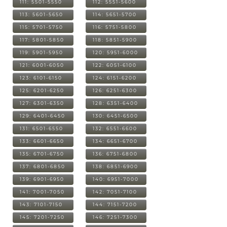
111: 5501-5550
112: 5551-5600
113: 5601-5650
114: 5651-5700
115: 5701-5750
116: 5751-5800
117: 5801-5850
118: 5851-5900
119: 5901-5950
120: 5951-6000
121: 6001-6050
122: 6051-6100
123: 6101-6150
124: 6151-6200
125: 6201-6250
126: 6251-6300
127: 6301-6350
128: 6351-6400
129: 6401-6450
130: 6451-6500
131: 6501-6550
132: 6551-6600
133: 6601-6650
134: 6651-6700
135: 6701-6750
136: 6751-6800
137: 6801-6850
138: 6851-6900
139: 6901-6950
140: 6951-7000
141: 7001-7050
142: 7051-7100
143: 7101-7150
144: 7151-7200
145: 7201-7250
146: 7251-7300