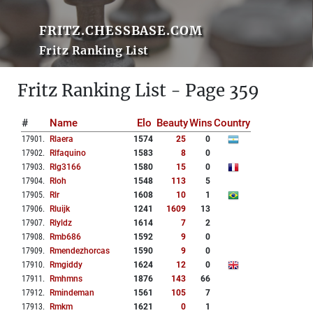
FRITZ.CHESSBASE.COM
Fritz Ranking List
Fritz Ranking List - Page 359
#
Name
Elo
Beauty
Wins
Country
17901
.
Rlaera
1574
25
0
17902
.
Rlfaquino
1583
8
0
17903
.
Rlg3166
1580
15
0
17904
.
Rloh
1548
113
5
17905
.
Rlr
1608
10
1
17906
.
Rluijk
1241
1609
13
17907
.
Rlyldz
1614
7
2
17908
.
Rmb686
1592
9
0
17909
.
Rmendezhorcas
1590
9
0
17910
.
Rmgiddy
1624
12
0
17911
.
Rmhmns
1876
143
66
17912
.
Rmindeman
1561
105
7
17913
.
Rmkm
1621
0
1