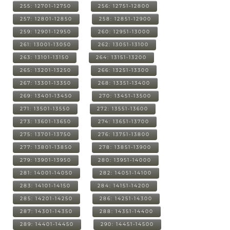
255: 12701-12750
256: 12751-12800
257: 12801-12850
258: 12851-12900
259: 12901-12950
260: 12951-13000
261: 13001-13050
262: 13051-13100
263: 13101-13150
264: 13151-13200
265: 13201-13250
266: 13251-13300
267: 13301-13350
268: 13351-13400
269: 13401-13450
270: 13451-13500
271: 13501-13550
272: 13551-13600
273: 13601-13650
274: 13651-13700
275: 13701-13750
276: 13751-13800
277: 13801-13850
278: 13851-13900
279: 13901-13950
280: 13951-14000
281: 14001-14050
282: 14051-14100
283: 14101-14150
284: 14151-14200
285: 14201-14250
286: 14251-14300
287: 14301-14350
288: 14351-14400
289: 14401-14450
290: 14451-14500