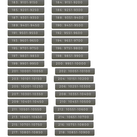
183: 9101-9150
184: 9151-9200
185: 9201-9250
186: 9251-9300
187: 9301-9350
188: 9351-9400
189: 9401-9450
190: 9451-9500
191: 9501-9550
192: 9551-9600
193: 9601-9650
194: 9651-9700
195: 9701-9750
196: 9751-9800
197: 9801-9850
198: 9851-9900
199: 9901-9950
200: 9951-10000
201: 10001-10050
202: 10051-10100
203: 10101-10150
204: 10151-10200
205: 10201-10250
206: 10251-10300
207: 10301-10350
208: 10351-10400
209: 10401-10450
210: 10451-10500
211: 10501-10550
212: 10551-10600
213: 10601-10650
214: 10651-10700
215: 10701-10750
216: 10751-10800
217: 10801-10850
218: 10851-10900