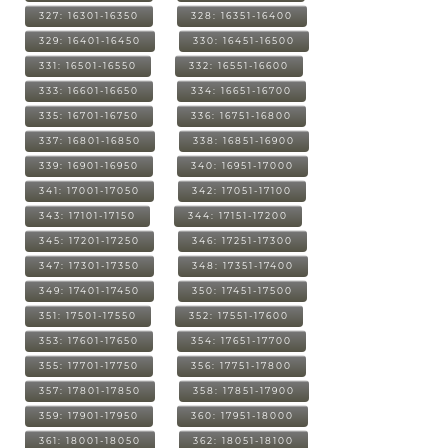
327: 16301-16350
328: 16351-16400
329: 16401-16450
330: 16451-16500
331: 16501-16550
332: 16551-16600
333: 16601-16650
334: 16651-16700
335: 16701-16750
336: 16751-16800
337: 16801-16850
338: 16851-16900
339: 16901-16950
340: 16951-17000
341: 17001-17050
342: 17051-17100
343: 17101-17150
344: 17151-17200
345: 17201-17250
346: 17251-17300
347: 17301-17350
348: 17351-17400
349: 17401-17450
350: 17451-17500
351: 17501-17550
352: 17551-17600
353: 17601-17650
354: 17651-17700
355: 17701-17750
356: 17751-17800
357: 17801-17850
358: 17851-17900
359: 17901-17950
360: 17951-18000
361: 18001-18050
362: 18051-18100