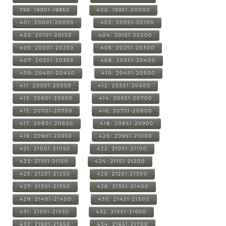
399: 19901-19950
400: 19951-20000
401: 20001-20050
402: 20051-20100
403: 20101-20150
404: 20151-20200
405: 20201-20250
406: 20251-20300
407: 20301-20350
408: 20351-20400
409: 20401-20450
410: 20451-20500
411: 20501-20550
412: 20551-20600
413: 20601-20650
414: 20651-20700
415: 20701-20750
416: 20751-20800
417: 20801-20850
418: 20851-20900
419: 20901-20950
420: 20951-21000
421: 21001-21050
422: 21051-21100
423: 21101-21150
424: 21151-21200
425: 21201-21250
426: 21251-21300
427: 21301-21350
428: 21351-21400
429: 21401-21450
430: 21451-21500
431: 21501-21550
432: 21551-21600
433: 21601-21650
434: 21651-21700