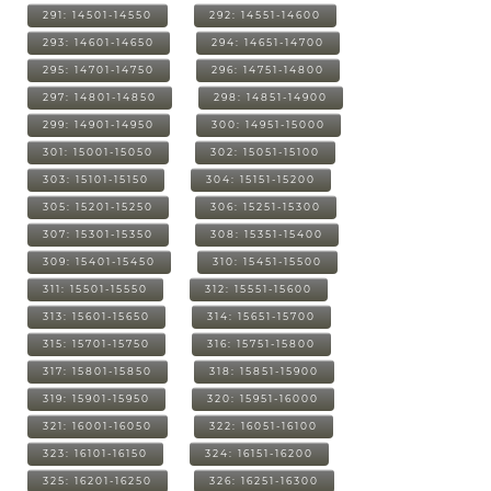
291: 14501-14550
292: 14551-14600
293: 14601-14650
294: 14651-14700
295: 14701-14750
296: 14751-14800
297: 14801-14850
298: 14851-14900
299: 14901-14950
300: 14951-15000
301: 15001-15050
302: 15051-15100
303: 15101-15150
304: 15151-15200
305: 15201-15250
306: 15251-15300
307: 15301-15350
308: 15351-15400
309: 15401-15450
310: 15451-15500
311: 15501-15550
312: 15551-15600
313: 15601-15650
314: 15651-15700
315: 15701-15750
316: 15751-15800
317: 15801-15850
318: 15851-15900
319: 15901-15950
320: 15951-16000
321: 16001-16050
322: 16051-16100
323: 16101-16150
324: 16151-16200
325: 16201-16250
326: 16251-16300