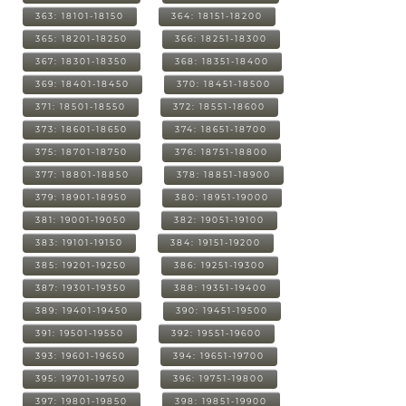
363: 18101-18150
364: 18151-18200
365: 18201-18250
366: 18251-18300
367: 18301-18350
368: 18351-18400
369: 18401-18450
370: 18451-18500
371: 18501-18550
372: 18551-18600
373: 18601-18650
374: 18651-18700
375: 18701-18750
376: 18751-18800
377: 18801-18850
378: 18851-18900
379: 18901-18950
380: 18951-19000
381: 19001-19050
382: 19051-19100
383: 19101-19150
384: 19151-19200
385: 19201-19250
386: 19251-19300
387: 19301-19350
388: 19351-19400
389: 19401-19450
390: 19451-19500
391: 19501-19550
392: 19551-19600
393: 19601-19650
394: 19651-19700
395: 19701-19750
396: 19751-19800
397: 19801-19850
398: 19851-19900