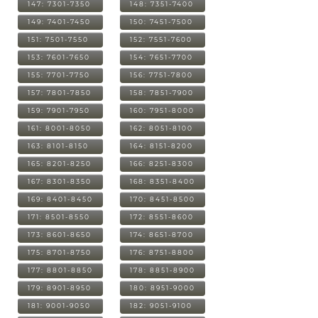
147: 7301-7350
148: 7351-7400
149: 7401-7450
150: 7451-7500
151: 7501-7550
152: 7551-7600
153: 7601-7650
154: 7651-7700
155: 7701-7750
156: 7751-7800
157: 7801-7850
158: 7851-7900
159: 7901-7950
160: 7951-8000
161: 8001-8050
162: 8051-8100
163: 8101-8150
164: 8151-8200
165: 8201-8250
166: 8251-8300
167: 8301-8350
168: 8351-8400
169: 8401-8450
170: 8451-8500
171: 8501-8550
172: 8551-8600
173: 8601-8650
174: 8651-8700
175: 8701-8750
176: 8751-8800
177: 8801-8850
178: 8851-8900
179: 8901-8950
180: 8951-9000
181: 9001-9050
182: 9051-9100