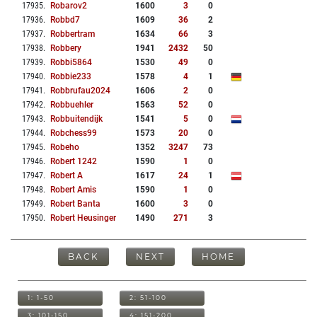
17935
.
Robarov2
1600
3
0
17936
.
Robbd7
1609
36
2
17937
.
Robbertram
1634
66
3
17938
.
Robbery
1941
2432
50
17939
.
Robbi5864
1530
49
0
17940
.
Robbie233
1578
4
1
17941
.
Robbrufau2024
1606
2
0
17942
.
Robbuehler
1563
52
0
17943
.
Robbuitendijk
1541
5
0
17944
.
Robchess99
1573
20
0
17945
.
Robeho
1352
3247
73
17946
.
Robert 1242
1590
1
0
17947
.
Robert A
1617
24
1
17948
.
Robert Amis
1590
1
0
17949
.
Robert Banta
1600
3
0
17950
.
Robert Heusinger
1490
271
3
BACK
NEXT
HOME
1: 1-50
2: 51-100
3: 101-150
4: 151-200