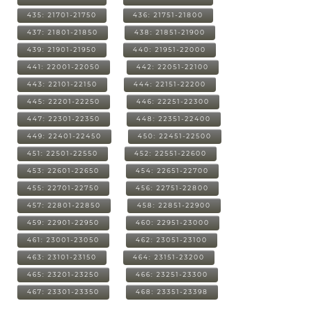
435: 21701-21750
436: 21751-21800
437: 21801-21850
438: 21851-21900
439: 21901-21950
440: 21951-22000
441: 22001-22050
442: 22051-22100
443: 22101-22150
444: 22151-22200
445: 22201-22250
446: 22251-22300
447: 22301-22350
448: 22351-22400
449: 22401-22450
450: 22451-22500
451: 22501-22550
452: 22551-22600
453: 22601-22650
454: 22651-22700
455: 22701-22750
456: 22751-22800
457: 22801-22850
458: 22851-22900
459: 22901-22950
460: 22951-23000
461: 23001-23050
462: 23051-23100
463: 23101-23150
464: 23151-23200
465: 23201-23250
466: 23251-23300
467: 23301-23350
468: 23351-23398