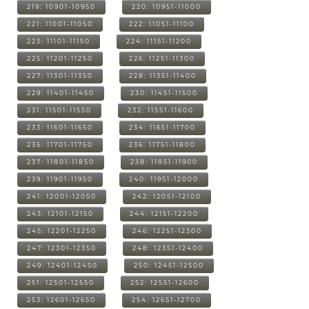
219: 10901-10950
220: 10951-11000
221: 11001-11050
222: 11051-11100
223: 11101-11150
224: 11151-11200
225: 11201-11250
226: 11251-11300
227: 11301-11350
228: 11351-11400
229: 11401-11450
230: 11451-11500
231: 11501-11550
232: 11551-11600
233: 11601-11650
234: 11651-11700
235: 11701-11750
236: 11751-11800
237: 11801-11850
238: 11851-11900
239: 11901-11950
240: 11951-12000
241: 12001-12050
242: 12051-12100
243: 12101-12150
244: 12151-12200
245: 12201-12250
246: 12251-12300
247: 12301-12350
248: 12351-12400
249: 12401-12450
250: 12451-12500
251: 12501-12550
252: 12551-12600
253: 12601-12650
254: 12651-12700