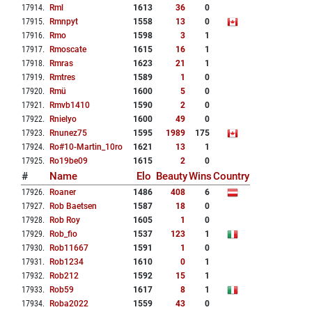
17914
.
Rml
1613
36
0
17915
.
Rmnpyt
1558
13
0
17916
.
Rmo
1598
3
1
17917
.
Rmoscate
1615
16
1
17918
.
Rmras
1623
21
1
17919
.
Rmtres
1589
1
0
17920
.
Rmü
1600
5
0
17921
.
Rmvb1410
1590
2
0
17922
.
Rnielyo
1600
49
0
17923
.
Rnunez75
1595
1989
175
17924
.
Ro#10-Martin_10ro
1621
13
1
17925
.
Ro19be09
1615
2
0
#
Name
Elo
Beauty
Wins
Country
17926
.
Roaner
1486
408
6
17927
.
Rob Baetsen
1587
18
0
17928
.
Rob Roy
1605
1
0
17929
.
Rob_fio
1537
123
1
17930
.
Rob11667
1591
1
0
17931
.
Rob1234
1610
0
1
17932
.
Rob212
1592
15
1
17933
.
Rob59
1617
8
1
17934
.
Roba2022
1559
43
0