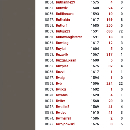
18354
.
Ruthanne29
1575
4
0
18355
.
Ruthvik
1648
24
2
18356
.
Rutilionava
1593
10
0
18357
.
Rutterkin
1617
169
8
18358
.
Ruttorf
1685
250
5
18359
.
Rutuja23
1591
690
72
18360
.
Ruudvangisteren
1591
18
0
18361
.
Ruwilag
1617
12
3
18362
.
Ruylui
1604
5
0
18363
.
Ruza46
1567
317
1
18364
.
Ruzgar_kaan
1600
5
0
18365
.
Ruzplat
1675
32
4
18366
.
Ruzzi
1617
1
1
18367
.
Rvalg
1594
1
0
18368
.
Rvb
1596
284
22
18369
.
Rvilxxi
1602
1
0
18370
.
Rvrams
1620
4
1
18371
.
Rvtter
1568
20
0
18372
.
Rwallin5
1569
41
4
18373
.
Rwdvc
1615
41
3
18374
.
Rwmerrell
1586
2
0
18375
.
Rwojdowski
1676
0
5