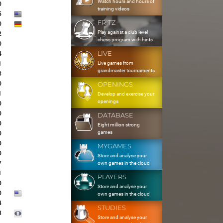
Watch hours and hours of
0
training videos
5
FRITZ
0
Play against a club level
2
chess program with hints
0
LIVE
4
Live games from
1
grandmaster tournaments
3
0
OPENINGS
1
Develop and exercise your
openings
0
0
DATABASE
0
Eight million strong
games
0
0
MYGAMES
0
Store and analyse your
7
own games in the cloud
1
PLAYERS
0
Store and analyse your
0
own games in the cloud
4
STUDIES
8
Store and analyse your