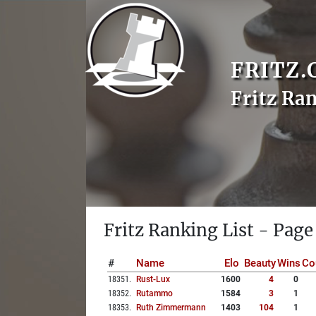
FRITZ.
Fritz Ra
Fritz Ranking List - Page
#
Name
Elo
Beauty
Wins
Co
18351
.
Rust-Lux
1600
4
0
18352
.
Rutammo
1584
3
1
18353
.
Ruth Zimmermann
1403
104
1