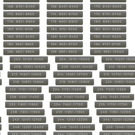
168: 8351-8400
169: 8401-8450
170: 8451-8500
173: 8601-8650
174: 8651-8700
175: 8701-8750
178: 8851-8900
179: 8901-8950
180: 8951-9000
183: 9101-9150
184: 9151-9200
185: 9201-9250
188: 9351-9400
189: 9401-9450
190: 9451-9500
193: 9601-9650
194: 9651-9700
195: 9701-9750
198: 9851-9900
199: 9901-9950
200: 9951-10000
203: 10101-10150
204: 10151-10200
205: 10201-1025
208: 10351-10400
209: 10401-10450
210: 10451-10
213: 10601-10650
214: 10651-10700
215: 10701-10750
218: 10851-10900
219: 10901-10950
220: 10951-1100
223: 11101-11150
224: 11151-11200
225: 11201-11250
228: 11351-11400
229: 11401-11450
230: 11451-11500
233: 11601-11650
234: 11651-11700
235: 11701-11750
238: 11851-11900
239: 11901-11950
240: 11951-12000
243: 12101-12150
244: 12151-12200
245: 12201-12250
248: 12351-12400
249: 12401-12450
250: 12451-125
253: 12601-12650
254: 12651-12700
255: 12701-12750