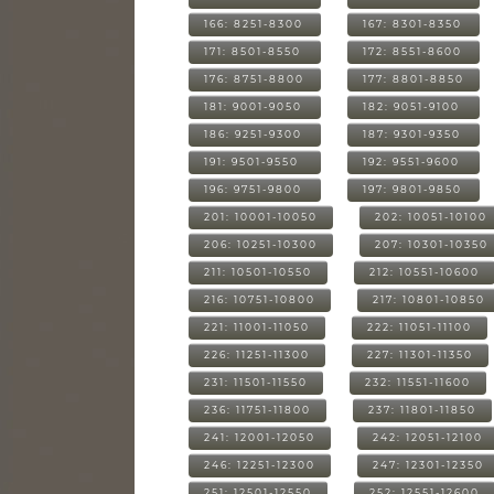
166: 8251-8300
167: 8301-8350
171: 8501-8550
172: 8551-8600
176: 8751-8800
177: 8801-8850
181: 9001-9050
182: 9051-9100
186: 9251-9300
187: 9301-9350
191: 9501-9550
192: 9551-9600
196: 9751-9800
197: 9801-9850
201: 10001-10050
202: 10051-10100
206: 10251-10300
207: 10301-10350
211: 10501-10550
212: 10551-10600
216: 10751-10800
217: 10801-10850
221: 11001-11050
222: 11051-11100
226: 11251-11300
227: 11301-11350
231: 11501-11550
232: 11551-11600
236: 11751-11800
237: 11801-11850
241: 12001-12050
242: 12051-12100
246: 12251-12300
247: 12301-12350
251: 12501-12550
252: 12551-12600