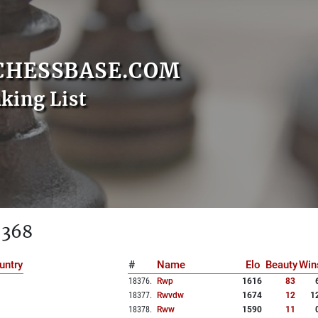
CHESSBASE.COM
nking List
 368
untry
#
Name
Elo
Beauty
Win
18376
.
Rwp
1616
83
18377
.
Rwvdw
1674
12
1
18378
.
Rww
1590
11