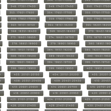
343: 17101-17150
344: 17151-17200
345: 17201-17250
348: 17351-17400
349: 17401-17450
350: 17451-1750
353: 17601-17650
354: 17651-17700
355: 17701-17750
358: 17851-17900
359: 17901-17950
360: 17951-1800
363: 18101-18150
364: 18151-18200
365: 18201-1825
368: 18351-18400
369: 18401-18450
370: 18451-185
373: 18601-18650
374: 18651-18700
375: 18701-1875
378: 18851-18900
379: 18901-18950
380: 18951-19
383: 19101-19150
384: 19151-19200
385: 19201-19250
388: 19351-19400
389: 19401-19450
390: 19451-195
393: 19601-19650
394: 19651-19700
395: 19701-19750
398: 19851-19900
399: 19901-19950
400: 19951-200
0
403: 20101-20150
404: 20151-20200
405: 20201-
0
408: 20351-20400
409: 20401-20450
410: 20451
413: 20601-20650
414: 20651-20700
415: 20701-2
0
418: 20851-20900
419: 20901-20950
420: 20951-
423: 21101-21150
424: 21151-21200
425: 21201-21250
428: 21351-21400
429: 21401-21450
430: 21451-215