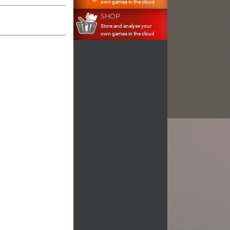
own games in the cloud
SHOP
Store and analyse your
own games in the cloud