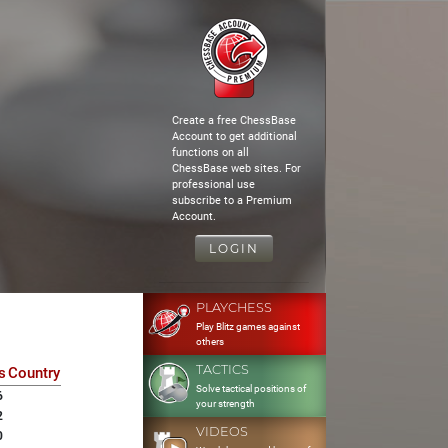
Create a free ChessBase
Account to get additional
functions on all
ChessBase web sites. For
professional use
subscribe to a Premium
Account.
LOGIN
PLAYCHESS
Play Blitz games against
others
TACTICS
s
Country
Solve tactical positions of
6
your strength
2
VIDEOS
0