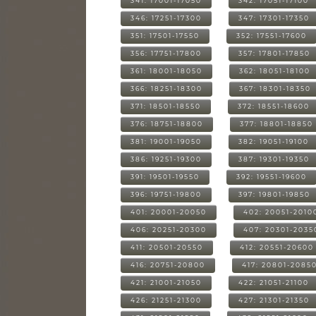
341: 17001-17050
342: 17051-17100
346: 17251-17300
347: 17301-17350
351: 17501-17550
352: 17551-17600
356: 17751-17800
357: 17801-17850
361: 18001-18050
362: 18051-18100
366: 18251-18300
367: 18301-18350
371: 18501-18550
372: 18551-18600
376: 18751-18800
377: 18801-18850
381: 19001-19050
382: 19051-19100
386: 19251-19300
387: 19301-19350
391: 19501-19550
392: 19551-19600
396: 19751-19800
397: 19801-19850
401: 20001-20050
402: 20051-2010
406: 20251-20300
407: 20301-2035
411: 20501-20550
412: 20551-20600
416: 20751-20800
417: 20801-2085
421: 21001-21050
422: 21051-21100
426: 21251-21300
427: 21301-21350