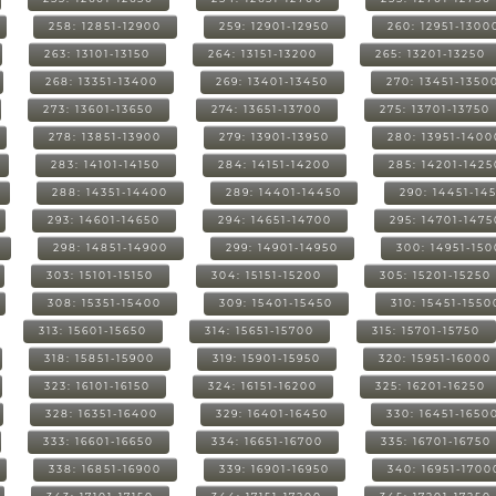
258: 12851-12900
259: 12901-12950
260: 12951-1300
263: 13101-13150
264: 13151-13200
265: 13201-13250
268: 13351-13400
269: 13401-13450
270: 13451-1350
273: 13601-13650
274: 13651-13700
275: 13701-13750
278: 13851-13900
279: 13901-13950
280: 13951-1400
283: 14101-14150
284: 14151-14200
285: 14201-1425
288: 14351-14400
289: 14401-14450
290: 14451-14
293: 14601-14650
294: 14651-14700
295: 14701-1475
298: 14851-14900
299: 14901-14950
300: 14951-15
303: 15101-15150
304: 15151-15200
305: 15201-15250
308: 15351-15400
309: 15401-15450
310: 15451-1550
313: 15601-15650
314: 15651-15700
315: 15701-15750
318: 15851-15900
319: 15901-15950
320: 15951-16000
323: 16101-16150
324: 16151-16200
325: 16201-16250
328: 16351-16400
329: 16401-16450
330: 16451-1650
333: 16601-16650
334: 16651-16700
335: 16701-16750
338: 16851-16900
339: 16901-16950
340: 16951-1700