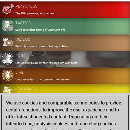
PLAYCHESS
Play Blitz games against others
TACTICS
Solve tactical positions of your strength
VIDEOS
Watch hours and hours of training videos
FRITZ
Play against a club level chess program with hints
LIVE
Live games from grandmaster tournaments
OPENINGS
Develop and exercise your openings
We use cookies and comparable technologies to provide
DATABASE
certain functions, to improve the user experience and to
Eight million strong games
offer interest-oriented content. Depending on their
MYGAMES
intended use, analysis cookies and marketing cookies
Store and analyse your own games in the cloud