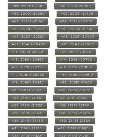
399: 19901-19950
400: 19951-20000
401: 20001-20050
402: 20051-20100
403: 20101-20150
404: 20151-20200
405: 20201-20250
406: 20251-20300
407: 20301-20350
408: 20351-20400
409: 20401-20450
410: 20451-20500
411: 20501-20550
412: 20551-20600
413: 20601-20650
414: 20651-20700
415: 20701-20750
416: 20751-20800
417: 20801-20850
418: 20851-20900
419: 20901-20950
420: 20951-21000
421: 21001-21050
422: 21051-21100
423: 21101-21150
424: 21151-21200
425: 21201-21250
426: 21251-21300
427: 21301-21350
428: 21351-21400
429: 21401-21450
430: 21451-21500
431: 21501-21550
432: 21551-21600
433: 21601-21650
434: 21651-21700