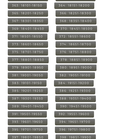
363: 18101-18150
364: 18151-18200
365: 18201-18250
366: 18251-18300
367: 18301-18350
368: 18351-18400
369: 18401-18450
370: 18451-18500
371: 18501-18550
372: 18551-18600
373: 18601-18650
374: 18651-18700
375: 18701-18750
376: 18751-18800
377: 18801-18850
378: 18851-18900
379: 18901-18950
380: 18951-19000
381: 19001-19050
382: 19051-19100
383: 19101-19150
384: 19151-19200
385: 19201-19250
386: 19251-19300
387: 19301-19350
388: 19351-19400
389: 19401-19450
390: 19451-19500
391: 19501-19550
392: 19551-19600
393: 19601-19650
394: 19651-19700
395: 19701-19750
396: 19751-19800
397: 19801-19850
398: 19851-19900