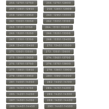
255: 12701-12750
256: 12751-12800
257: 12801-12850
258: 12851-12900
259: 12901-12950
260: 12951-13000
261: 13001-13050
262: 13051-13100
263: 13101-13150
264: 13151-13200
265: 13201-13250
266: 13251-13300
267: 13301-13350
268: 13351-13400
269: 13401-13450
270: 13451-13500
271: 13501-13550
272: 13551-13600
273: 13601-13650
274: 13651-13700
275: 13701-13750
276: 13751-13800
277: 13801-13850
278: 13851-13900
279: 13901-13950
280: 13951-14000
281: 14001-14050
282: 14051-14100
283: 14101-14150
284: 14151-14200
285: 14201-14250
286: 14251-14300
287: 14301-14350
288: 14351-14400
289: 14401-14450
290: 14451-14500