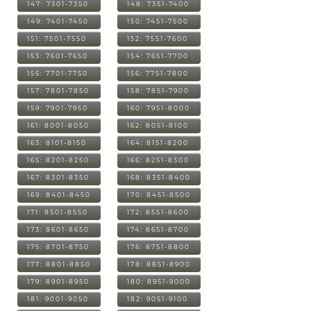
147: 7301-7350
148: 7351-7400
149: 7401-7450
150: 7451-7500
151: 7501-7550
152: 7551-7600
153: 7601-7650
154: 7651-7700
155: 7701-7750
156: 7751-7800
157: 7801-7850
158: 7851-7900
159: 7901-7950
160: 7951-8000
161: 8001-8050
162: 8051-8100
163: 8101-8150
164: 8151-8200
165: 8201-8250
166: 8251-8300
167: 8301-8350
168: 8351-8400
169: 8401-8450
170: 8451-8500
171: 8501-8550
172: 8551-8600
173: 8601-8650
174: 8651-8700
175: 8701-8750
176: 8751-8800
177: 8801-8850
178: 8851-8900
179: 8901-8950
180: 8951-9000
181: 9001-9050
182: 9051-9100