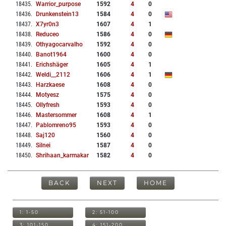
18435
.
Warrior_purpose
1592
4
0
18436
.
Drunkenstein13
1584
4
0
18437
.
X7yr0n3
1607
4
1
18438
.
Reduceo
1586
4
0
18439
.
Othyagocarvalho
1592
4
0
18440
.
Banot1964
1600
4
0
18441
.
Erichshäger
1605
4
1
18442
.
Weldi__2112
1606
4
1
18443
.
Harzkaese
1608
4
0
18444
.
Motyesz
1575
4
0
18445
.
Ollyfresh
1593
4
0
18446
.
Mastersommer
1608
4
1
18447
.
Pablomreno95
1593
4
0
18448
.
Saj120
1560
4
0
18449
.
Silnei
1587
4
0
18450
.
Shrihaan_karmakar
1582
4
0
BACK
NEXT
HOME
1: 1-50
2: 51-100
3: 101-150
4: 151-200