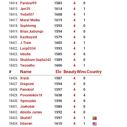
18414
.
Parsival99
1583
4
0
18415
.
Jpn35
1614
4
1
18416
.
Yoda007
1608
4
1
18417
.
Marat Mulku
1619
4
1
18418
.
Sophhrmg
1593
4
0
18419
.
Brian_kabungo
1594
4
0
18420
.
Kazibayzid
1579
4
0
18421
.
J-Train
1605
4
1
18422
.
Lucp0334
1593
4
1
18423
.
Ivbu6b
1585
4
0
18424
.
Shubham Gupta242
1589
4
0
18425
.
Twcoelho
1606
4
1
#
Name
Elo
Beauty
Wins
Country
18426
.
Xrack
1587
4
0
18427
.
Dragozel
1594
4
0
18428
.
Penckrof
1597
4
0
18429
.
Povarenkov18
1638
4
4
18430
.
Ygonzalez
1596
4
0
18431
.
Joehobel
1580
4
0
18432
.
Abiolla James
1592
4
0
18433
.
Shah87
1597
4
1
18434
.
Ddarren
1610
4
1