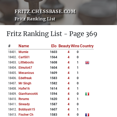
FRITZ.CHESSBASE.COM
Fritz Ranking List
Fritz Ranking List - Page 369
#
Name
Elo
Beauty
Wins
Country
18401
.
Mumie
1603
4
0
18402
.
Carl501
1564
4
0
18403
.
Littleboots
1608
4
1
18404
.
Elmuto67
1604
4
1
18405
.
Mecanicus
1609
4
1
18406
.
Edelfreak
1583
4
0
18407
.
Mr Singh
1582
4
0
18408
.
Hafie16
1614
4
1
18409
.
Gianfranco66
1594
4
0
18410
.
Rvrams
1620
4
1
18411
.
Sineady
1587
4
0
18412
.
Bobbyah15
1607
4
1
18413
.
Fischer Ch
1583
4
0