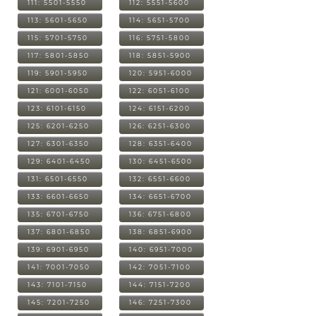
111: 5501-5550
112: 5551-5600
113: 5601-5650
114: 5651-5700
115: 5701-5750
116: 5751-5800
117: 5801-5850
118: 5851-5900
119: 5901-5950
120: 5951-6000
121: 6001-6050
122: 6051-6100
123: 6101-6150
124: 6151-6200
125: 6201-6250
126: 6251-6300
127: 6301-6350
128: 6351-6400
129: 6401-6450
130: 6451-6500
131: 6501-6550
132: 6551-6600
133: 6601-6650
134: 6651-6700
135: 6701-6750
136: 6751-6800
137: 6801-6850
138: 6851-6900
139: 6901-6950
140: 6951-7000
141: 7001-7050
142: 7051-7100
143: 7101-7150
144: 7151-7200
145: 7201-7250
146: 7251-7300