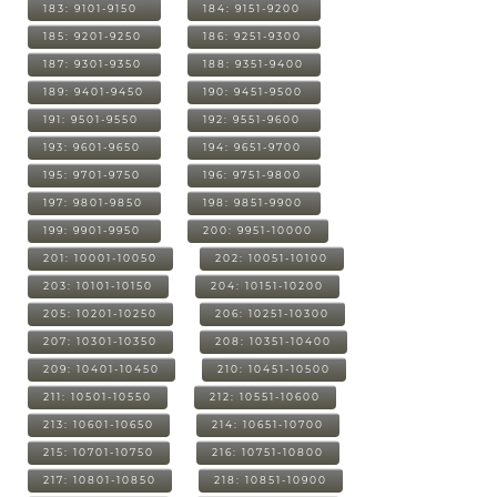
183: 9101-9150
184: 9151-9200
185: 9201-9250
186: 9251-9300
187: 9301-9350
188: 9351-9400
189: 9401-9450
190: 9451-9500
191: 9501-9550
192: 9551-9600
193: 9601-9650
194: 9651-9700
195: 9701-9750
196: 9751-9800
197: 9801-9850
198: 9851-9900
199: 9901-9950
200: 9951-10000
201: 10001-10050
202: 10051-10100
203: 10101-10150
204: 10151-10200
205: 10201-10250
206: 10251-10300
207: 10301-10350
208: 10351-10400
209: 10401-10450
210: 10451-10500
211: 10501-10550
212: 10551-10600
213: 10601-10650
214: 10651-10700
215: 10701-10750
216: 10751-10800
217: 10801-10850
218: 10851-10900