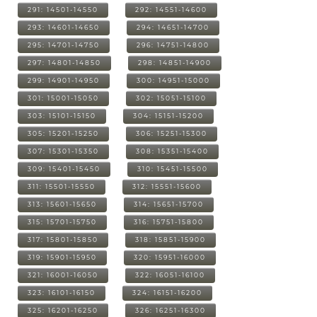
291: 14501-14550
292: 14551-14600
293: 14601-14650
294: 14651-14700
295: 14701-14750
296: 14751-14800
297: 14801-14850
298: 14851-14900
299: 14901-14950
300: 14951-15000
301: 15001-15050
302: 15051-15100
303: 15101-15150
304: 15151-15200
305: 15201-15250
306: 15251-15300
307: 15301-15350
308: 15351-15400
309: 15401-15450
310: 15451-15500
311: 15501-15550
312: 15551-15600
313: 15601-15650
314: 15651-15700
315: 15701-15750
316: 15751-15800
317: 15801-15850
318: 15851-15900
319: 15901-15950
320: 15951-16000
321: 16001-16050
322: 16051-16100
323: 16101-16150
324: 16151-16200
325: 16201-16250
326: 16251-16300