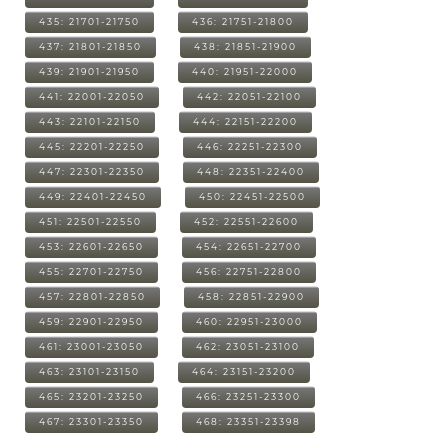
435: 21701-21750
436: 21751-21800
437: 21801-21850
438: 21851-21900
439: 21901-21950
440: 21951-22000
441: 22001-22050
442: 22051-22100
443: 22101-22150
444: 22151-22200
445: 22201-22250
446: 22251-22300
447: 22301-22350
448: 22351-22400
449: 22401-22450
450: 22451-22500
451: 22501-22550
452: 22551-22600
453: 22601-22650
454: 22651-22700
455: 22701-22750
456: 22751-22800
457: 22801-22850
458: 22851-22900
459: 22901-22950
460: 22951-23000
461: 23001-23050
462: 23051-23100
463: 23101-23150
464: 23151-23200
465: 23201-23250
466: 23251-23300
467: 23301-23350
468: 23351-23398