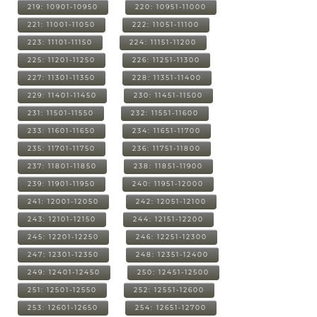
219: 10901-10950
220: 10951-11000
221: 11001-11050
222: 11051-11100
223: 11101-11150
224: 11151-11200
225: 11201-11250
226: 11251-11300
227: 11301-11350
228: 11351-11400
229: 11401-11450
230: 11451-11500
231: 11501-11550
232: 11551-11600
233: 11601-11650
234: 11651-11700
235: 11701-11750
236: 11751-11800
237: 11801-11850
238: 11851-11900
239: 11901-11950
240: 11951-12000
241: 12001-12050
242: 12051-12100
243: 12101-12150
244: 12151-12200
245: 12201-12250
246: 12251-12300
247: 12301-12350
248: 12351-12400
249: 12401-12450
250: 12451-12500
251: 12501-12550
252: 12551-12600
253: 12601-12650
254: 12651-12700