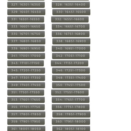
327: 16301-16350
328: 16351-16400
329: 16401-16450
330: 16451-16500
331: 16501-16550
332: 16551-16600
333: 16601-16650
334: 16651-16700
335: 16701-16750
336: 16751-16800
337: 16801-16850
338: 16851-16900
339: 16901-16950
340: 16951-17000
341: 17001-17050
342: 17051-17100
343: 17101-17150
344: 17151-17200
345: 17201-17250
346: 17251-17300
347: 17301-17350
348: 17351-17400
349: 17401-17450
350: 17451-17500
351: 17501-17550
352: 17551-17600
353: 17601-17650
354: 17651-17700
355: 17701-17750
356: 17751-17800
357: 17801-17850
358: 17851-17900
359: 17901-17950
360: 17951-18000
361: 18001-18050
362: 18051-18100