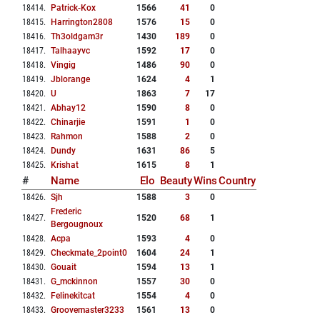
18414
.
Patrick-Kox
1566
41
0
18415
.
Harrington2808
1576
15
0
18416
.
Th3oldgam3r
1430
189
0
18417
.
Talhaayvc
1592
17
0
18418
.
Vingig
1486
90
0
18419
.
Jblorange
1624
4
1
18420
.
U
1863
7
17
18421
.
Abhay12
1590
8
0
18422
.
Chinarjie
1591
1
0
18423
.
Rahmon
1588
2
0
18424
.
Dundy
1631
86
5
18425
.
Krishat
1615
8
1
#
Name
Elo
Beauty
Wins
Country
18426
.
Sjh
1588
3
0
Frederic
18427
.
1520
68
1
Bergougnoux
18428
.
Acpa
1593
4
0
18429
.
Checkmate_2point0
1604
24
1
18430
.
Gouait
1594
13
1
18431
.
G_mckinnon
1557
30
0
18432
.
Felinekitcat
1554
4
0
18433
.
Groovemaster3233
1561
13
0