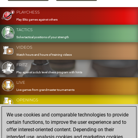
PLAYCHESS
Play Blitz games against others
TACTICS
Solve tactical positions of your strength
VIDEOS
Watch hours and hours of training videos
FRITZ
Play against a club level chess program with hints
LIVE
Live games from grandmaster tournaments
OPENINGS
Develop and exercise your openings
We use cookies and comparable technologies to provide
DATABASE
certain functions, to improve the user experience and to
Eight million strong games
offer interest-oriented content. Depending on their
MYGAMES
intended use, analysis cookies and marketing cookies