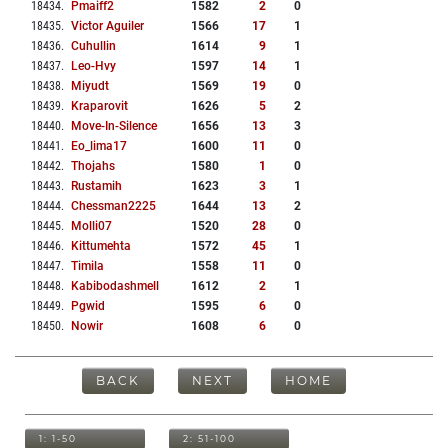
18434
.
Pmaiff2
1582
2
0
18435
.
Victor Aguiler
1566
17
1
18436
.
Cuhullin
1614
9
1
18437
.
Leo-Hvy
1597
14
1
18438
.
Miyudt
1569
19
0
18439
.
Kraparovit
1626
5
2
18440
.
Move-In-Silence
1656
13
3
18441
.
Eo_lima17
1600
11
0
18442
.
Thojahs
1580
1
0
18443
.
Rustamih
1623
3
1
18444
.
Chessman2225
1644
13
2
18445
.
Molli07
1520
28
0
18446
.
Kittumehta
1572
45
1
18447
.
Timila
1558
11
0
18448
.
Kabibodashmell
1612
2
1
18449
.
Pgwid
1595
6
0
18450
.
Nowir
1608
6
0
BACK
NEXT
HOME
1: 1-50
2: 51-100