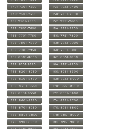
147: 7301-7350
148: 7351-7400
149: 7401-7450
150: 7451-7500
151: 7501-7550
152: 7551-7600
153: 7601-7650
154: 7651-7700
155: 7701-7750
156: 7751-7800
157: 7801-7850
158: 7851-7900
159: 7901-7950
160: 7951-8000
161: 8001-8050
162: 8051-8100
163: 8101-8150
164: 8151-8200
165: 8201-8250
166: 8251-8300
167: 8301-8350
168: 8351-8400
169: 8401-8450
170: 8451-8500
171: 8501-8550
172: 8551-8600
173: 8601-8650
174: 8651-8700
175: 8701-8750
176: 8751-8800
177: 8801-8850
178: 8851-8900
179: 8901-8950
180: 8951-9000