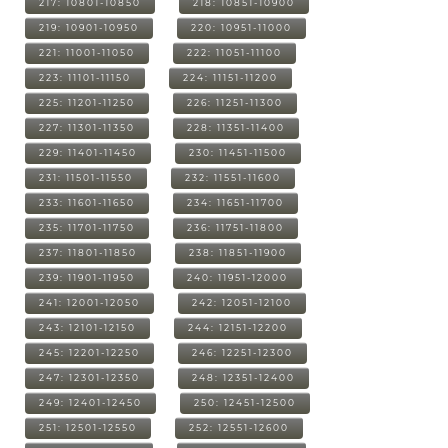
217: 10801-10850
218: 10851-10900
219: 10901-10950
220: 10951-11000
221: 11001-11050
222: 11051-11100
223: 11101-11150
224: 11151-11200
225: 11201-11250
226: 11251-11300
227: 11301-11350
228: 11351-11400
229: 11401-11450
230: 11451-11500
231: 11501-11550
232: 11551-11600
233: 11601-11650
234: 11651-11700
235: 11701-11750
236: 11751-11800
237: 11801-11850
238: 11851-11900
239: 11901-11950
240: 11951-12000
241: 12001-12050
242: 12051-12100
243: 12101-12150
244: 12151-12200
245: 12201-12250
246: 12251-12300
247: 12301-12350
248: 12351-12400
249: 12401-12450
250: 12451-12500
251: 12501-12550
252: 12551-12600