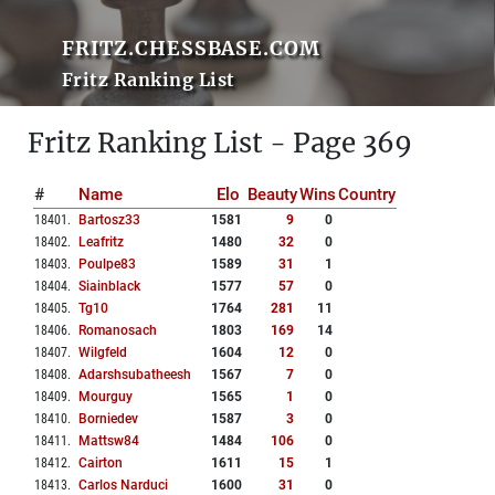
FRITZ.CHESSBASE.COM
Fritz Ranking List
Fritz Ranking List - Page 369
#
Name
Elo
Beauty
Wins
Country
18401
.
Bartosz33
1581
9
0
18402
.
Leafritz
1480
32
0
18403
.
Poulpe83
1589
31
1
18404
.
Siainblack
1577
57
0
18405
.
Tg10
1764
281
11
18406
.
Romanosach
1803
169
14
18407
.
Wilgfeld
1604
12
0
18408
.
Adarshsubatheesh
1567
7
0
18409
.
Mourguy
1565
1
0
18410
.
Borniedev
1587
3
0
18411
.
Mattsw84
1484
106
0
18412
.
Cairton
1611
15
1
18413
.
Carlos Narduci
1600
31
0