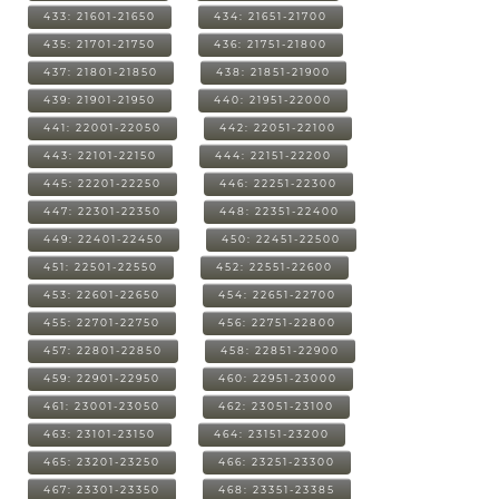
433: 21601-21650
434: 21651-21700
435: 21701-21750
436: 21751-21800
437: 21801-21850
438: 21851-21900
439: 21901-21950
440: 21951-22000
441: 22001-22050
442: 22051-22100
443: 22101-22150
444: 22151-22200
445: 22201-22250
446: 22251-22300
447: 22301-22350
448: 22351-22400
449: 22401-22450
450: 22451-22500
451: 22501-22550
452: 22551-22600
453: 22601-22650
454: 22651-22700
455: 22701-22750
456: 22751-22800
457: 22801-22850
458: 22851-22900
459: 22901-22950
460: 22951-23000
461: 23001-23050
462: 23051-23100
463: 23101-23150
464: 23151-23200
465: 23201-23250
466: 23251-23300
467: 23301-23350
468: 23351-23385