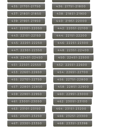
435: 21701-21750
436: 21751-21800
437: 21801-21850
438: 21851-21900
439: 21901-21950
440: 21951-22000
441: 22001-22050
442: 22051-22100
443: 22101-22150
444: 22151-22200
445: 22201-22250
446: 22251-22300
447: 22301-22350
448: 22351-22400
449: 22401-22450
450: 22451-22500
451: 22501-22550
452: 22551-22600
453: 22601-22650
454: 22651-22700
455: 22701-22750
456: 22751-22800
457: 22801-22850
458: 22851-22900
459: 22901-22950
460: 22951-23000
461: 23001-23050
462: 23051-23100
463: 23101-23150
464: 23151-23200
465: 23201-23250
466: 23251-23300
467: 23301-23350
468: 23351-23398