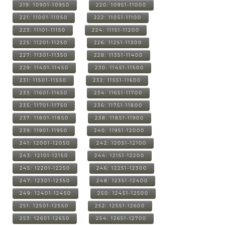
219: 10901-10950
220: 10951-11000
221: 11001-11050
222: 11051-11100
223: 11101-11150
224: 11151-11200
225: 11201-11250
226: 11251-11300
227: 11301-11350
228: 11351-11400
229: 11401-11450
230: 11451-11500
231: 11501-11550
232: 11551-11600
233: 11601-11650
234: 11651-11700
235: 11701-11750
236: 11751-11800
237: 11801-11850
238: 11851-11900
239: 11901-11950
240: 11951-12000
241: 12001-12050
242: 12051-12100
243: 12101-12150
244: 12151-12200
245: 12201-12250
246: 12251-12300
247: 12301-12350
248: 12351-12400
249: 12401-12450
250: 12451-12500
251: 12501-12550
252: 12551-12600
253: 12601-12650
254: 12651-12700