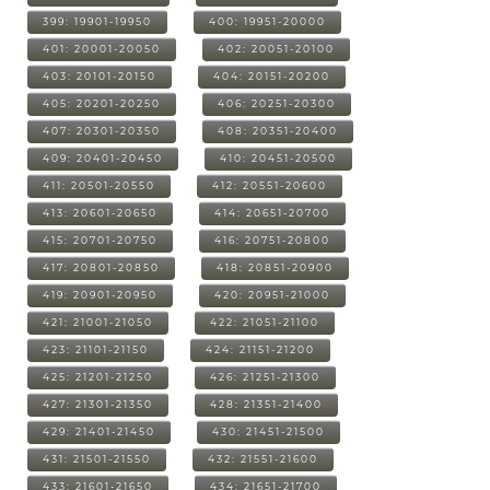
399: 19901-19950
400: 19951-20000
401: 20001-20050
402: 20051-20100
403: 20101-20150
404: 20151-20200
405: 20201-20250
406: 20251-20300
407: 20301-20350
408: 20351-20400
409: 20401-20450
410: 20451-20500
411: 20501-20550
412: 20551-20600
413: 20601-20650
414: 20651-20700
415: 20701-20750
416: 20751-20800
417: 20801-20850
418: 20851-20900
419: 20901-20950
420: 20951-21000
421: 21001-21050
422: 21051-21100
423: 21101-21150
424: 21151-21200
425: 21201-21250
426: 21251-21300
427: 21301-21350
428: 21351-21400
429: 21401-21450
430: 21451-21500
431: 21501-21550
432: 21551-21600
433: 21601-21650
434: 21651-21700