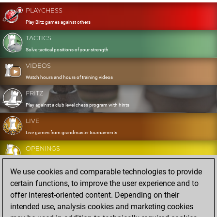
PLAYCHESS
Play Blitz games against others
TACTICS
Solve tactical positions of your strength
VIDEOS
Watch hours and hours of training videos
FRITZ
Play against a club level chess program with hints
LIVE
Live games from grandmaster tournaments
OPENINGS
Develop and exercise your openings
We use cookies and comparable technologies to provide
DATABASE
certain functions, to improve the user experience and to
Eight million strong games
offer interest-oriented content. Depending on their
MYGAMES
intended use, analysis cookies and marketing cookies
Store and analyse your own games in the cloud