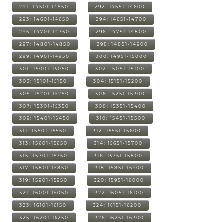
291: 14501-14550
292: 14551-14600
293: 14601-14650
294: 14651-14700
295: 14701-14750
296: 14751-14800
297: 14801-14850
298: 14851-14900
299: 14901-14950
300: 14951-15000
301: 15001-15050
302: 15051-15100
303: 15101-15150
304: 15151-15200
305: 15201-15250
306: 15251-15300
307: 15301-15350
308: 15351-15400
309: 15401-15450
310: 15451-15500
311: 15501-15550
312: 15551-15600
313: 15601-15650
314: 15651-15700
315: 15701-15750
316: 15751-15800
317: 15801-15850
318: 15851-15900
319: 15901-15950
320: 15951-16000
321: 16001-16050
322: 16051-16100
323: 16101-16150
324: 16151-16200
325: 16201-16250
326: 16251-16300