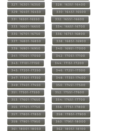
327: 16301-16350
328: 16351-16400
329: 16401-16450
330: 16451-16500
331: 16501-16550
332: 16551-16600
333: 16601-16650
334: 16651-16700
335: 16701-16750
336: 16751-16800
337: 16801-16850
338: 16851-16900
339: 16901-16950
340: 16951-17000
341: 17001-17050
342: 17051-17100
343: 17101-17150
344: 17151-17200
345: 17201-17250
346: 17251-17300
347: 17301-17350
348: 17351-17400
349: 17401-17450
350: 17451-17500
351: 17501-17550
352: 17551-17600
353: 17601-17650
354: 17651-17700
355: 17701-17750
356: 17751-17800
357: 17801-17850
358: 17851-17900
359: 17901-17950
360: 17951-18000
361: 18001-18050
362: 18051-18100