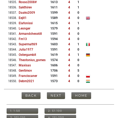
18535
.
Rosso2008#
1613
4
1
18536
.
Sakthirev
1611
4
1
18537
.
Daaks2009
1599
4
0
18538
.
Eejit1
1589
4
0
18539
.
Elafonissi
1615
4
1
18540
.
Leonger
1579
4
0
18541
.
Armandchess68
1591
4
0
18542
.
Fm13
1594
4
0
18543
.
Supermatt69
1603
4
1
18544
.
Julia1977
1591
4
0
18545
.
Ostergambit
1619
4
1
18546
.
Theotonius_gomes
1574
4
0
18547
.
Maxisas
1606
4
0
18548
.
Gevtimov
1706
4
5
18549
.
Franciscaner
1591
4
0
18550
.
Debm2021
1573
4
0
BACK
NEXT
HOME
1: 1-50
2: 51-100
3: 101-150
4: 151-200