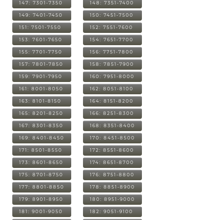
147: 7301-7350
148: 7351-7400
149: 7401-7450
150: 7451-7500
151: 7501-7550
152: 7551-7600
153: 7601-7650
154: 7651-7700
155: 7701-7750
156: 7751-7800
157: 7801-7850
158: 7851-7900
159: 7901-7950
160: 7951-8000
161: 8001-8050
162: 8051-8100
163: 8101-8150
164: 8151-8200
165: 8201-8250
166: 8251-8300
167: 8301-8350
168: 8351-8400
169: 8401-8450
170: 8451-8500
171: 8501-8550
172: 8551-8600
173: 8601-8650
174: 8651-8700
175: 8701-8750
176: 8751-8800
177: 8801-8850
178: 8851-8900
179: 8901-8950
180: 8951-9000
181: 9001-9050
182: 9051-9100