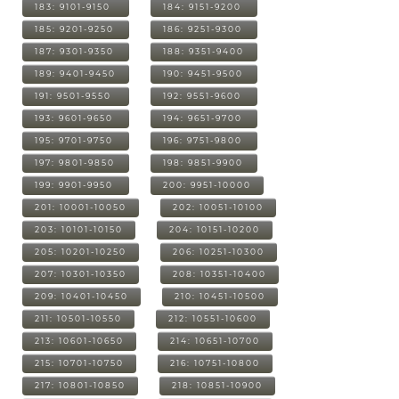
183: 9101-9150
184: 9151-9200
185: 9201-9250
186: 9251-9300
187: 9301-9350
188: 9351-9400
189: 9401-9450
190: 9451-9500
191: 9501-9550
192: 9551-9600
193: 9601-9650
194: 9651-9700
195: 9701-9750
196: 9751-9800
197: 9801-9850
198: 9851-9900
199: 9901-9950
200: 9951-10000
201: 10001-10050
202: 10051-10100
203: 10101-10150
204: 10151-10200
205: 10201-10250
206: 10251-10300
207: 10301-10350
208: 10351-10400
209: 10401-10450
210: 10451-10500
211: 10501-10550
212: 10551-10600
213: 10601-10650
214: 10651-10700
215: 10701-10750
216: 10751-10800
217: 10801-10850
218: 10851-10900