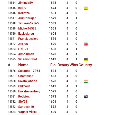
18514
.
Jiminva59
1585
4
0
18515
.
Inki77
1574
4
0
18516
.
Kollatza
1581
4
0
18517
.
Anirudhrajan
1579
4
1
18518
.
Tahseen67565
1592
4
0
18519
.
Michel46539
1551
4
0
18520
.
Ezekielgreg
1608
4
0
18521
.
Franck Leclerc
1579
4
0
18522
.
Afo_06
1590
4
0
18523
.
Hiti171
1608
4
1
18524
.
Absoluman
1623
4
1
18525
.
Sinamo30bat
1613
4
1
#
Name
Elo
Beauty
Wins
Country
18526
.
Susanne 17364
1581
4
0
18527
.
Cbastospc
1585
4
0
18528
.
Swara_anand
1628
4
0
18529
.
Chkcout
1612
4
1
18530
.
Fakaheisenberg
1577
4
0
18531
.
Redbfox
1573
4
0
18532
.
Stef64
1601
4
0
18533
.
Sandesh10
1592
4
0
18534
.
Vagner Vilela
1589
4
0