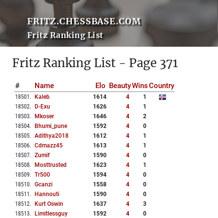
FRITZ.CHESSBASE.COM
Fritz Ranking List
Fritz Ranking List - Page 371
#
Name
Elo
Beauty
Wins
Country
18501
.
Kaleb
1614
4
1
18502
.
D-Exu
1626
4
1
18503
.
Mkoser
1646
4
2
18504
.
Bhumi_pune
1592
4
0
18505
.
Adithya2018
1612
4
1
18506
.
Cdmazz45
1613
4
1
18507
.
Zumif
1590
4
0
18508
.
Mosttrusted
1623
4
1
18509
.
Tr500
1594
4
0
18510
.
Gcanzi
1558
4
0
18511
.
Hannouti
1590
4
0
18512
.
Kurt Oswin
1637
4
3
18513
.
Limitlessguy
1592
4
0