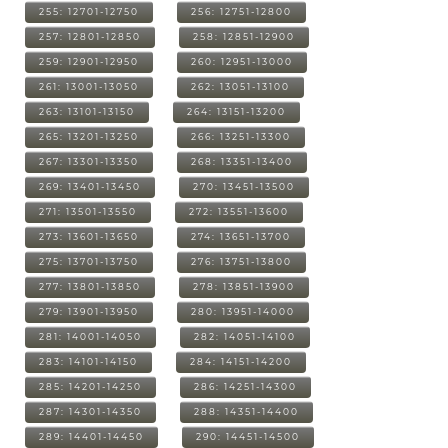
255: 12701-12750
256: 12751-12800
257: 12801-12850
258: 12851-12900
259: 12901-12950
260: 12951-13000
261: 13001-13050
262: 13051-13100
263: 13101-13150
264: 13151-13200
265: 13201-13250
266: 13251-13300
267: 13301-13350
268: 13351-13400
269: 13401-13450
270: 13451-13500
271: 13501-13550
272: 13551-13600
273: 13601-13650
274: 13651-13700
275: 13701-13750
276: 13751-13800
277: 13801-13850
278: 13851-13900
279: 13901-13950
280: 13951-14000
281: 14001-14050
282: 14051-14100
283: 14101-14150
284: 14151-14200
285: 14201-14250
286: 14251-14300
287: 14301-14350
288: 14351-14400
289: 14401-14450
290: 14451-14500