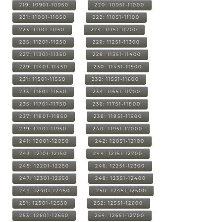
219: 10901-10950
220: 10951-11000
221: 11001-11050
222: 11051-11100
223: 11101-11150
224: 11151-11200
225: 11201-11250
226: 11251-11300
227: 11301-11350
228: 11351-11400
229: 11401-11450
230: 11451-11500
231: 11501-11550
232: 11551-11600
233: 11601-11650
234: 11651-11700
235: 11701-11750
236: 11751-11800
237: 11801-11850
238: 11851-11900
239: 11901-11950
240: 11951-12000
241: 12001-12050
242: 12051-12100
243: 12101-12150
244: 12151-12200
245: 12201-12250
246: 12251-12300
247: 12301-12350
248: 12351-12400
249: 12401-12450
250: 12451-12500
251: 12501-12550
252: 12551-12600
253: 12601-12650
254: 12651-12700