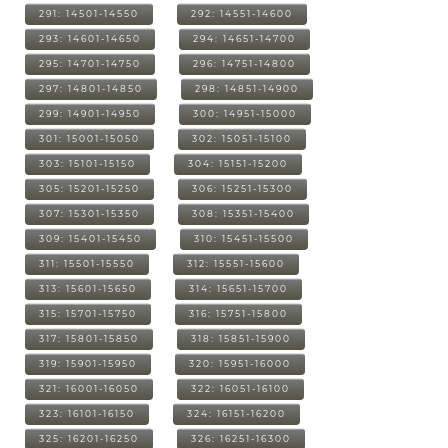
291: 14501-14550
292: 14551-14600
293: 14601-14650
294: 14651-14700
295: 14701-14750
296: 14751-14800
297: 14801-14850
298: 14851-14900
299: 14901-14950
300: 14951-15000
301: 15001-15050
302: 15051-15100
303: 15101-15150
304: 15151-15200
305: 15201-15250
306: 15251-15300
307: 15301-15350
308: 15351-15400
309: 15401-15450
310: 15451-15500
311: 15501-15550
312: 15551-15600
313: 15601-15650
314: 15651-15700
315: 15701-15750
316: 15751-15800
317: 15801-15850
318: 15851-15900
319: 15901-15950
320: 15951-16000
321: 16001-16050
322: 16051-16100
323: 16101-16150
324: 16151-16200
325: 16201-16250
326: 16251-16300