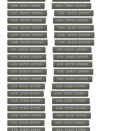
399: 19901-19950
400: 19951-20000
401: 20001-20050
402: 20051-20100
403: 20101-20150
404: 20151-20200
405: 20201-20250
406: 20251-20300
407: 20301-20350
408: 20351-20400
409: 20401-20450
410: 20451-20500
411: 20501-20550
412: 20551-20600
413: 20601-20650
414: 20651-20700
415: 20701-20750
416: 20751-20800
417: 20801-20850
418: 20851-20900
419: 20901-20950
420: 20951-21000
421: 21001-21050
422: 21051-21100
423: 21101-21150
424: 21151-21200
425: 21201-21250
426: 21251-21300
427: 21301-21350
428: 21351-21400
429: 21401-21450
430: 21451-21500
431: 21501-21550
432: 21551-21600
433: 21601-21650
434: 21651-21700