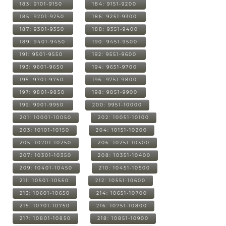
183: 9101-9150
184: 9151-9200
185: 9201-9250
186: 9251-9300
187: 9301-9350
188: 9351-9400
189: 9401-9450
190: 9451-9500
191: 9501-9550
192: 9551-9600
193: 9601-9650
194: 9651-9700
195: 9701-9750
196: 9751-9800
197: 9801-9850
198: 9851-9900
199: 9901-9950
200: 9951-10000
201: 10001-10050
202: 10051-10100
203: 10101-10150
204: 10151-10200
205: 10201-10250
206: 10251-10300
207: 10301-10350
208: 10351-10400
209: 10401-10450
210: 10451-10500
211: 10501-10550
212: 10551-10600
213: 10601-10650
214: 10651-10700
215: 10701-10750
216: 10751-10800
217: 10801-10850
218: 10851-10900