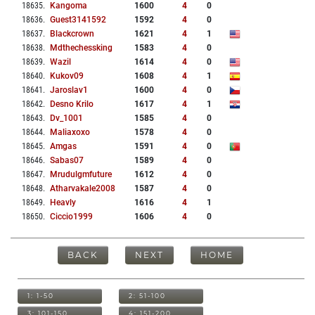
18635
.
Kangoma
1600
4
0
18636
.
Guest3141592
1592
4
0
18637
.
Blackcrown
1621
4
1
18638
.
Mdthechessking
1583
4
0
18639
.
Wazil
1614
4
0
18640
.
Kukov09
1608
4
1
18641
.
Jaroslav1
1600
4
0
18642
.
Desno Krilo
1617
4
1
18643
.
Dv_1001
1585
4
0
18644
.
Maliaxoxo
1578
4
0
18645
.
Amgas
1591
4
0
18646
.
Sabas07
1589
4
0
18647
.
Mrudulgmfuture
1612
4
0
18648
.
Atharvakale2008
1587
4
0
18649
.
Heavly
1616
4
1
18650
.
Ciccio1999
1606
4
0
BACK
NEXT
HOME
1: 1-50
2: 51-100
3: 101-150
4: 151-200