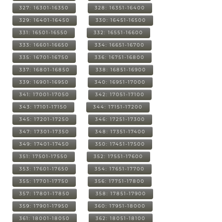
327: 16301-16350
328: 16351-16400
329: 16401-16450
330: 16451-16500
331: 16501-16550
332: 16551-16600
333: 16601-16650
334: 16651-16700
335: 16701-16750
336: 16751-16800
337: 16801-16850
338: 16851-16900
339: 16901-16950
340: 16951-17000
341: 17001-17050
342: 17051-17100
343: 17101-17150
344: 17151-17200
345: 17201-17250
346: 17251-17300
347: 17301-17350
348: 17351-17400
349: 17401-17450
350: 17451-17500
351: 17501-17550
352: 17551-17600
353: 17601-17650
354: 17651-17700
355: 17701-17750
356: 17751-17800
357: 17801-17850
358: 17851-17900
359: 17901-17950
360: 17951-18000
361: 18001-18050
362: 18051-18100