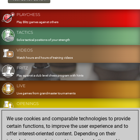
PLAYCHESS
Play Blitz games against others
TACTICS
Solve tactical positions of your strength
VIDEOS
Watch hours and hours of training videos
FRITZ
Play against a club level chess program with hints
LIVE
Live games from grandmaster tournaments
OPENINGS
Develop and exercise your openings
We use cookies and comparable technologies to provide
DATABASE
certain functions, to improve the user experience and to
Eight million strong games
offer interest-oriented content. Depending on their
MYGAMES