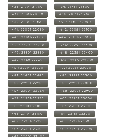
435: 21701-21750
436: 21751-21800
437: 21801-21850
438: 21851-21900
439: 21901-21950
440: 21951-22000
441: 22001-22050
442: 22051-22100
443: 22101-22150
444: 22151-22200
445: 22201-22250
446: 22251-22300
447: 22301-22350
448: 22351-22400
449: 22401-22450
450: 22451-22500
451: 22501-22550
452: 22551-22600
453: 22601-22650
454: 22651-22700
455: 22701-22750
456: 22751-22800
457: 22801-22850
458: 22851-22900
459: 22901-22950
460: 22951-23000
461: 23001-23050
462: 23051-23100
463: 23101-23150
464: 23151-23200
465: 23201-23250
466: 23251-23300
467: 23301-23350
468: 23351-23400
469: 23401-23404