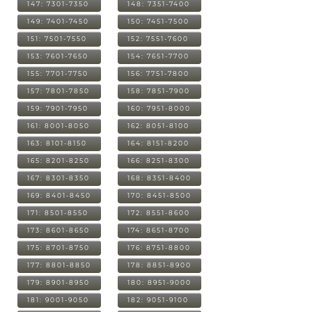
147: 7301-7350
148: 7351-7400
149: 7401-7450
150: 7451-7500
151: 7501-7550
152: 7551-7600
153: 7601-7650
154: 7651-7700
155: 7701-7750
156: 7751-7800
157: 7801-7850
158: 7851-7900
159: 7901-7950
160: 7951-8000
161: 8001-8050
162: 8051-8100
163: 8101-8150
164: 8151-8200
165: 8201-8250
166: 8251-8300
167: 8301-8350
168: 8351-8400
169: 8401-8450
170: 8451-8500
171: 8501-8550
172: 8551-8600
173: 8601-8650
174: 8651-8700
175: 8701-8750
176: 8751-8800
177: 8801-8850
178: 8851-8900
179: 8901-8950
180: 8951-9000
181: 9001-9050
182: 9051-9100