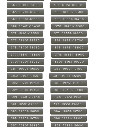
363: 18101-18150
364: 18151-18200
365: 18201-18250
366: 18251-18300
367: 18301-18350
368: 18351-18400
369: 18401-18450
370: 18451-18500
371: 18501-18550
372: 18551-18600
373: 18601-18650
374: 18651-18700
375: 18701-18750
376: 18751-18800
377: 18801-18850
378: 18851-18900
379: 18901-18950
380: 18951-19000
381: 19001-19050
382: 19051-19100
383: 19101-19150
384: 19151-19200
385: 19201-19250
386: 19251-19300
387: 19301-19350
388: 19351-19400
389: 19401-19450
390: 19451-19500
391: 19501-19550
392: 19551-19600
393: 19601-19650
394: 19651-19700
395: 19701-19750
396: 19751-19800
397: 19801-19850
398: 19851-19900