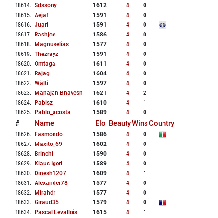
18614
.
Sdssony
1612
4
0
18615
.
Aejaf
1591
4
0
18616
.
Juari
1591
4
0
18617
.
Rashjoe
1586
4
0
18618
.
Magnuselias
1577
4
0
18619
.
Thezrayz
1591
4
0
18620
.
Omtaga
1611
4
0
18621
.
Rajag
1604
4
0
18622
.
Wälti
1597
4
0
18623
.
Mahajan Bhavesh
1621
4
2
18624
.
Pabisz
1610
4
1
18625
.
Pablo_acosta
1589
4
0
#
Name
Elo
Beauty
Wins
Country
18626
.
Fasmondo
1586
4
0
18627
.
Maxito_69
1602
4
0
18628
.
Brinchi
1590
4
0
18629
.
Klaus Igerl
1589
4
0
18630
.
Dinesh1207
1609
4
1
18631
.
Alexander78
1577
4
0
18632
.
Mirahdr
1577
4
0
18633
.
Giraud35
1579
4
0
18634
.
Pascal Levallois
1615
4
1