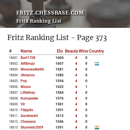
FRITZ.CHESSBASE.COM
Fritz Ranking List
Fritz Ranking List - Page 373
#
Name
Elo
Beauty
Wins
Country
18601
.
Bart1708
1604
4
0
18602
.
Alfilbrujo
1607
4
0
18603
.
Moonwalker86
1581
4
0
18604
.
Otmanov
1585
4
0
18605
.
Prxj
1594
4
0
18606
.
Mzura
1622
4
1
18607
.
Littlefoxy
1584
4
0
18608
.
Kunopeske
1576
4
0
18609
.
Vlr
1581
4
0
18610
.
Filippits
1591
4
0
18611
.
Aandres44
1613
4
0
18612
.
Chessass
1546
4
0
18613
.
Sharvesh2009
1591
4
0