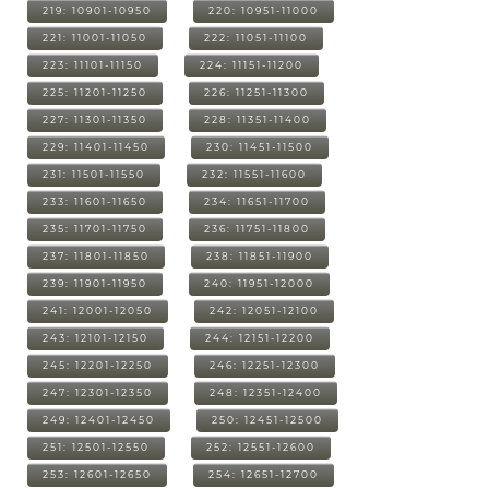
219: 10901-10950
220: 10951-11000
221: 11001-11050
222: 11051-11100
223: 11101-11150
224: 11151-11200
225: 11201-11250
226: 11251-11300
227: 11301-11350
228: 11351-11400
229: 11401-11450
230: 11451-11500
231: 11501-11550
232: 11551-11600
233: 11601-11650
234: 11651-11700
235: 11701-11750
236: 11751-11800
237: 11801-11850
238: 11851-11900
239: 11901-11950
240: 11951-12000
241: 12001-12050
242: 12051-12100
243: 12101-12150
244: 12151-12200
245: 12201-12250
246: 12251-12300
247: 12301-12350
248: 12351-12400
249: 12401-12450
250: 12451-12500
251: 12501-12550
252: 12551-12600
253: 12601-12650
254: 12651-12700