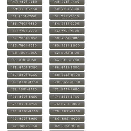
147: 7301-7350
148: 7351-7400
149: 7401-7450
150: 7451-7500
151: 7501-7550
152: 7551-7600
153: 7601-7650
154: 7651-7700
155: 7701-7750
156: 7751-7800
157: 7801-7850
158: 7851-7900
159: 7901-7950
160: 7951-8000
161: 8001-8050
162: 8051-8100
163: 8101-8150
164: 8151-8200
165: 8201-8250
166: 8251-8300
167: 8301-8350
168: 8351-8400
169: 8401-8450
170: 8451-8500
171: 8501-8550
172: 8551-8600
173: 8601-8650
174: 8651-8700
175: 8701-8750
176: 8751-8800
177: 8801-8850
178: 8851-8900
179: 8901-8950
180: 8951-9000
181: 9001-9050
182: 9051-9100