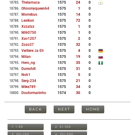
18785
.
Thelarnaca
1575
24
0
18786
.
Ohnomyqueen64
1575
1
0
18787
.
Morrebus
1575
14
0
18788
.
Lexikon
1575
72
0
18789
.
Xzzatzz
1575
1
0
18790
.
Ml60750
1575
1
0
18791
.
Xav1207
1575
2
0
18792
.
Zozo37
1575
32
0
18793
.
Verliere Ja Eh
1575
4
0
18794
.
Milan
1575
19
0
18795
.
Hero_ng
1575
35
0
18796
.
Dumchill
1575
31
0
18797
.
Noh1
1575
5
0
18798
.
Serg-234
1575
21
0
18799
.
Mike789
1575
34
0
18800
.
Doutormarinho
1574
30
0
BACK
NEXT
HOME
1: 1-50
2: 51-100
3: 101-150
4: 151-200