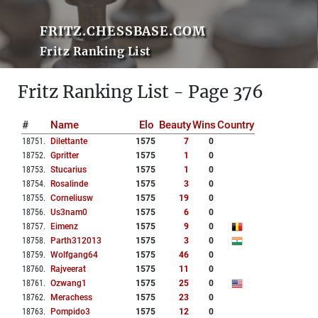
FRITZ.CHESSBASE.COM
Fritz Ranking List
Fritz Ranking List - Page 376
#
Name
Elo
Beauty
Wins
Country
18751
.
Dilettante
1575
7
0
18752
.
Gpritter
1575
1
0
18753
.
Stucarius
1575
1
0
18754
.
Rosalinde
1575
3
0
18755
.
Corneliusw
1575
19
0
18756
.
Us3nam0
1575
6
0
18757
.
Eimenz
1575
9
0
18758
.
Parth312013
1575
3
0
18759
.
Wolfgang64
1575
46
0
18760
.
Rajveerat
1575
11
0
18761
.
Ozwang1
1575
25
0
18762
.
Merachess
1575
23
0
18763
.
Pompido3
1575
12
0