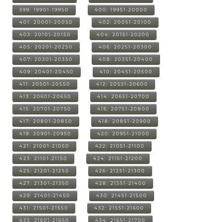
399: 19901-19950
400: 19951-20000
401: 20001-20050
402: 20051-20100
403: 20101-20150
404: 20151-20200
405: 20201-20250
406: 20251-20300
407: 20301-20350
408: 20351-20400
409: 20401-20450
410: 20451-20500
411: 20501-20550
412: 20551-20600
413: 20601-20650
414: 20651-20700
415: 20701-20750
416: 20751-20800
417: 20801-20850
418: 20851-20900
419: 20901-20950
420: 20951-21000
421: 21001-21050
422: 21051-21100
423: 21101-21150
424: 21151-21200
425: 21201-21250
426: 21251-21300
427: 21301-21350
428: 21351-21400
429: 21401-21450
430: 21451-21500
431: 21501-21550
432: 21551-21600
433: 21601-21650
434: 21651-21700