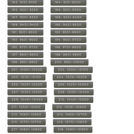
183: 9101-9150
184: 9151-9200
185: 9201-9250
186: 9251-9300
187: 9301-9350
188: 9351-9400
189: 9401-9450
190: 9451-9500
191: 9501-9550
192: 9551-9600
193: 9601-9650
194: 9651-9700
195: 9701-9750
196: 9751-9800
197: 9801-9850
198: 9851-9900
199: 9901-9950
200: 9951-10000
201: 10001-10050
202: 10051-10100
203: 10101-10150
204: 10151-10200
205: 10201-10250
206: 10251-10300
207: 10301-10350
208: 10351-10400
209: 10401-10450
210: 10451-10500
211: 10501-10550
212: 10551-10600
213: 10601-10650
214: 10651-10700
215: 10701-10750
216: 10751-10800
217: 10801-10850
218: 10851-10900