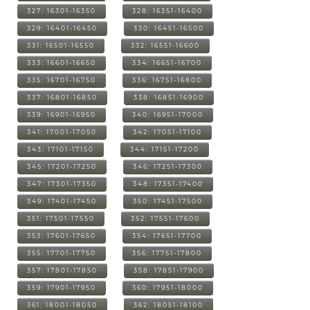
327: 16301-16350
328: 16351-16400
329: 16401-16450
330: 16451-16500
331: 16501-16550
332: 16551-16600
333: 16601-16650
334: 16651-16700
335: 16701-16750
336: 16751-16800
337: 16801-16850
338: 16851-16900
339: 16901-16950
340: 16951-17000
341: 17001-17050
342: 17051-17100
343: 17101-17150
344: 17151-17200
345: 17201-17250
346: 17251-17300
347: 17301-17350
348: 17351-17400
349: 17401-17450
350: 17451-17500
351: 17501-17550
352: 17551-17600
353: 17601-17650
354: 17651-17700
355: 17701-17750
356: 17751-17800
357: 17801-17850
358: 17851-17900
359: 17901-17950
360: 17951-18000
361: 18001-18050
362: 18051-18100