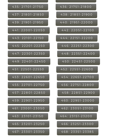
435: 21701-21750
436: 21751-21800
437: 21801-21850
438: 21851-21900
439: 21901-21950
440: 21951-22000
441: 22001-22050
442: 22051-22100
443: 22101-22150
444: 22151-22200
445: 22201-22250
446: 22251-22300
447: 22301-22350
448: 22351-22400
449: 22401-22450
450: 22451-22500
451: 22501-22550
452: 22551-22600
453: 22601-22650
454: 22651-22700
455: 22701-22750
456: 22751-22800
457: 22801-22850
458: 22851-22900
459: 22901-22950
460: 22951-23000
461: 23001-23050
462: 23051-23100
463: 23101-23150
464: 23151-23200
465: 23201-23250
466: 23251-23300
467: 23301-23350
468: 23351-23385