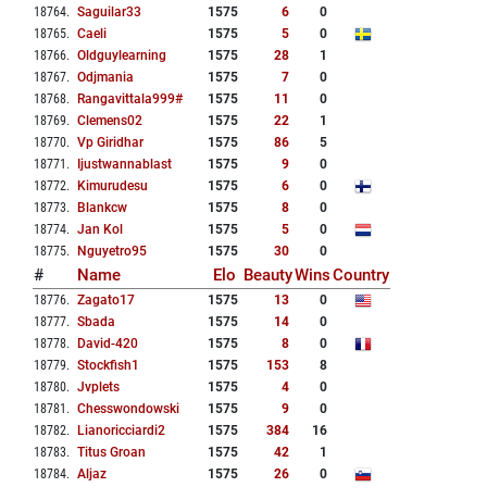
18764
.
Saguilar33
1575
6
0
18765
.
Caeli
1575
5
0
18766
.
Oldguylearning
1575
28
1
18767
.
Odjmania
1575
7
0
18768
.
Rangavittala999#
1575
11
0
18769
.
Clemens02
1575
22
1
18770
.
Vp Giridhar
1575
86
5
18771
.
Ijustwannablast
1575
9
0
18772
.
Kimurudesu
1575
6
0
18773
.
Blankcw
1575
8
0
18774
.
Jan Kol
1575
5
0
18775
.
Nguyetro95
1575
30
0
#
Name
Elo
Beauty
Wins
Country
18776
.
Zagato17
1575
13
0
18777
.
Sbada
1575
14
0
18778
.
David-420
1575
8
0
18779
.
Stockfish1
1575
153
8
18780
.
Jvplets
1575
4
0
18781
.
Chesswondowski
1575
9
0
18782
.
Lianoricciardi2
1575
384
16
18783
.
Titus Groan
1575
42
1
18784
.
Aljaz
1575
26
0