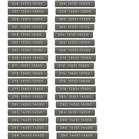
255: 12701-12750
256: 12751-12800
257: 12801-12850
258: 12851-12900
259: 12901-12950
260: 12951-13000
261: 13001-13050
262: 13051-13100
263: 13101-13150
264: 13151-13200
265: 13201-13250
266: 13251-13300
267: 13301-13350
268: 13351-13400
269: 13401-13450
270: 13451-13500
271: 13501-13550
272: 13551-13600
273: 13601-13650
274: 13651-13700
275: 13701-13750
276: 13751-13800
277: 13801-13850
278: 13851-13900
279: 13901-13950
280: 13951-14000
281: 14001-14050
282: 14051-14100
283: 14101-14150
284: 14151-14200
285: 14201-14250
286: 14251-14300
287: 14301-14350
288: 14351-14400
289: 14401-14450
290: 14451-14500