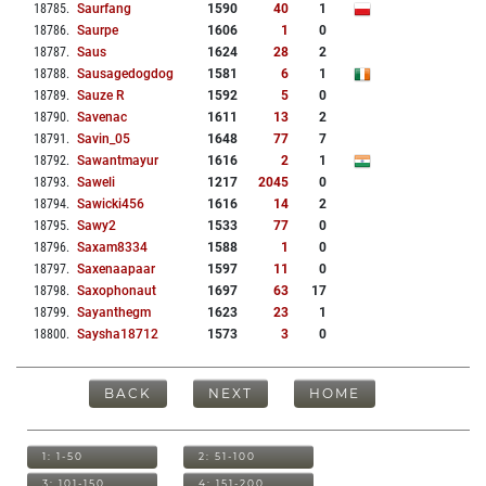
18785
.
Saurfang
1590
40
1
18786
.
Saurpe
1606
1
0
18787
.
Saus
1624
28
2
18788
.
Sausagedogdog
1581
6
1
18789
.
Sauze R
1592
5
0
18790
.
Savenac
1611
13
2
18791
.
Savin_05
1648
77
7
18792
.
Sawantmayur
1616
2
1
18793
.
Saweli
1217
2045
0
18794
.
Sawicki456
1616
14
2
18795
.
Sawy2
1533
77
0
18796
.
Saxam8334
1588
1
0
18797
.
Saxenaapaar
1597
11
0
18798
.
Saxophonaut
1697
63
17
18799
.
Sayanthegm
1623
23
1
18800
.
Saysha18712
1573
3
0
BACK
NEXT
HOME
1: 1-50
2: 51-100
3: 101-150
4: 151-200