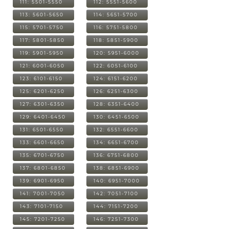
111: 5501-5550
112: 5551-5600
113: 5601-5650
114: 5651-5700
115: 5701-5750
116: 5751-5800
117: 5801-5850
118: 5851-5900
119: 5901-5950
120: 5951-6000
121: 6001-6050
122: 6051-6100
123: 6101-6150
124: 6151-6200
125: 6201-6250
126: 6251-6300
127: 6301-6350
128: 6351-6400
129: 6401-6450
130: 6451-6500
131: 6501-6550
132: 6551-6600
133: 6601-6650
134: 6651-6700
135: 6701-6750
136: 6751-6800
137: 6801-6850
138: 6851-6900
139: 6901-6950
140: 6951-7000
141: 7001-7050
142: 7051-7100
143: 7101-7150
144: 7151-7200
145: 7201-7250
146: 7251-7300