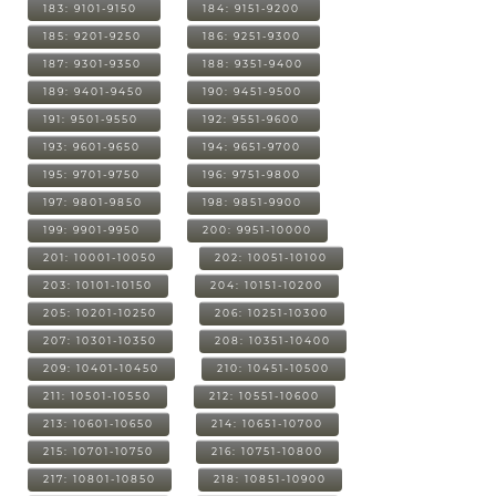
183: 9101-9150
184: 9151-9200
185: 9201-9250
186: 9251-9300
187: 9301-9350
188: 9351-9400
189: 9401-9450
190: 9451-9500
191: 9501-9550
192: 9551-9600
193: 9601-9650
194: 9651-9700
195: 9701-9750
196: 9751-9800
197: 9801-9850
198: 9851-9900
199: 9901-9950
200: 9951-10000
201: 10001-10050
202: 10051-10100
203: 10101-10150
204: 10151-10200
205: 10201-10250
206: 10251-10300
207: 10301-10350
208: 10351-10400
209: 10401-10450
210: 10451-10500
211: 10501-10550
212: 10551-10600
213: 10601-10650
214: 10651-10700
215: 10701-10750
216: 10751-10800
217: 10801-10850
218: 10851-10900