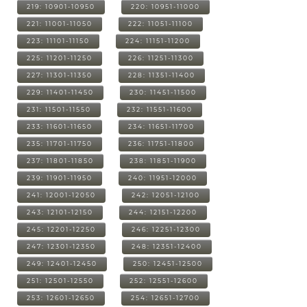
219: 10901-10950
220: 10951-11000
221: 11001-11050
222: 11051-11100
223: 11101-11150
224: 11151-11200
225: 11201-11250
226: 11251-11300
227: 11301-11350
228: 11351-11400
229: 11401-11450
230: 11451-11500
231: 11501-11550
232: 11551-11600
233: 11601-11650
234: 11651-11700
235: 11701-11750
236: 11751-11800
237: 11801-11850
238: 11851-11900
239: 11901-11950
240: 11951-12000
241: 12001-12050
242: 12051-12100
243: 12101-12150
244: 12151-12200
245: 12201-12250
246: 12251-12300
247: 12301-12350
248: 12351-12400
249: 12401-12450
250: 12451-12500
251: 12501-12550
252: 12551-12600
253: 12601-12650
254: 12651-12700