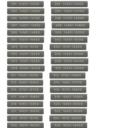
291: 14501-14550
292: 14551-14600
293: 14601-14650
294: 14651-14700
295: 14701-14750
296: 14751-14800
297: 14801-14850
298: 14851-14900
299: 14901-14950
300: 14951-15000
301: 15001-15050
302: 15051-15100
303: 15101-15150
304: 15151-15200
305: 15201-15250
306: 15251-15300
307: 15301-15350
308: 15351-15400
309: 15401-15450
310: 15451-15500
311: 15501-15550
312: 15551-15600
313: 15601-15650
314: 15651-15700
315: 15701-15750
316: 15751-15800
317: 15801-15850
318: 15851-15900
319: 15901-15950
320: 15951-16000
321: 16001-16050
322: 16051-16100
323: 16101-16150
324: 16151-16200
325: 16201-16250
326: 16251-16300