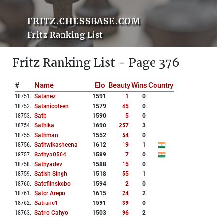
FRITZ.CHESSBASE.COM
Fritz Ranking List
Fritz Ranking List - Page 376
#
Name
Elo
Beauty
Wins
Country
18751
.
Satanez
1591
1
0
18752
.
Satanicoteen
1579
45
0
18753
.
Satb
1590
5
0
18754
.
Sathika
1690
257
3
18755
.
Sathman
1552
54
0
18756
.
Sathwikasheena
1612
19
1
18757
.
Sathya0504
1589
7
0
18758
.
Sathyadev
1588
15
0
18759
.
Satish Singh
1518
55
1
18760
.
Satoflinskobo
1594
2
0
18761
.
Sator Arepo
1615
24
2
18762
.
Satranc1
1591
39
0
18763
.
Satrio Cahyo
1503
96
2