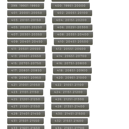
399: 19901-19950
400: 19951-20000
401: 20001-20050
402: 20051-20100
403: 20101-20150
404: 20151-20200
405: 20201-20250
406: 20251-20300
407: 20301-20350
408: 20351-20400
409: 20401-20450
410: 20451-20500
411: 20501-20550
412: 20551-20600
413: 20601-20650
414: 20651-20700
415: 20701-20750
416: 20751-20800
417: 20801-20850
418: 20851-20900
419: 20901-20950
420: 20951-21000
421: 21001-21050
422: 21051-21100
423: 21101-21150
424: 21151-21200
425: 21201-21250
426: 21251-21300
427: 21301-21350
428: 21351-21400
429: 21401-21450
430: 21451-21500
431: 21501-21550
432: 21551-21600
433: 21601-21650
434: 21651-21700