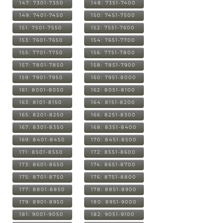
147: 7301-7350
148: 7351-7400
149: 7401-7450
150: 7451-7500
151: 7501-7550
152: 7551-7600
153: 7601-7650
154: 7651-7700
155: 7701-7750
156: 7751-7800
157: 7801-7850
158: 7851-7900
159: 7901-7950
160: 7951-8000
161: 8001-8050
162: 8051-8100
163: 8101-8150
164: 8151-8200
165: 8201-8250
166: 8251-8300
167: 8301-8350
168: 8351-8400
169: 8401-8450
170: 8451-8500
171: 8501-8550
172: 8551-8600
173: 8601-8650
174: 8651-8700
175: 8701-8750
176: 8751-8800
177: 8801-8850
178: 8851-8900
179: 8901-8950
180: 8951-9000
181: 9001-9050
182: 9051-9100