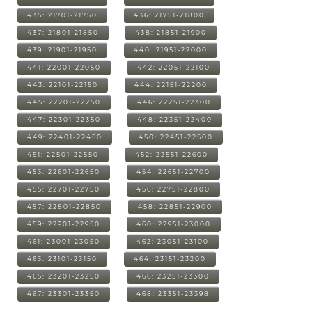
435: 21701-21750
436: 21751-21800
437: 21801-21850
438: 21851-21900
439: 21901-21950
440: 21951-22000
441: 22001-22050
442: 22051-22100
443: 22101-22150
444: 22151-22200
445: 22201-22250
446: 22251-22300
447: 22301-22350
448: 22351-22400
449: 22401-22450
450: 22451-22500
451: 22501-22550
452: 22551-22600
453: 22601-22650
454: 22651-22700
455: 22701-22750
456: 22751-22800
457: 22801-22850
458: 22851-22900
459: 22901-22950
460: 22951-23000
461: 23001-23050
462: 23051-23100
463: 23101-23150
464: 23151-23200
465: 23201-23250
466: 23251-23300
467: 23301-23350
468: 23351-23398