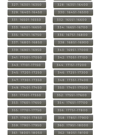
327: 16301-16350
328: 16351-16400
329: 16401-16450
330: 16451-16500
331: 16501-16550
332: 16551-16600
333: 16601-16650
334: 16651-16700
335: 16701-16750
336: 16751-16800
337: 16801-16850
338: 16851-16900
339: 16901-16950
340: 16951-17000
341: 17001-17050
342: 17051-17100
343: 17101-17150
344: 17151-17200
345: 17201-17250
346: 17251-17300
347: 17301-17350
348: 17351-17400
349: 17401-17450
350: 17451-17500
351: 17501-17550
352: 17551-17600
353: 17601-17650
354: 17651-17700
355: 17701-17750
356: 17751-17800
357: 17801-17850
358: 17851-17900
359: 17901-17950
360: 17951-18000
361: 18001-18050
362: 18051-18100