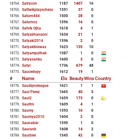
18764
.
Satrycon
1187
1407
16
18765
.
Sattwikplayschess
1591
37
0
18766
.
Saturn444
1500
28
0
18767
.
Saturnoz
1596
16
0
18768
.
Satvik Ojha
1618
4
1
18769
.
Satyabhansoni
1634
21
1
18770
.
Satyaki2014
1596
2
0
18771
.
Satyakibiswas
1623
135
10
18772
.
Satyampathak
1587
1
0
18773
.
Satyasanku
1600
3
0
18774
.
Satyr
1736
679
48
18775
.
Saucedopy
1612
19
1
#
Name
Elo
Beauty
Wins
Country
18776
.
Saudiproleague
1621
1
1
18777
.
Saul Perez
1665
40
5
18778
.
Saul2
1659
173
0
18779
.
Saultm
1609
4
1
18780
.
Saumy
1593
10
0
18781
.
Saumya2010
1604
2
0
18782
.
Saunabär
1590
1
0
18783
.
Sauranb
1608
14
2
18784
.
Saurbier
1545
42
0