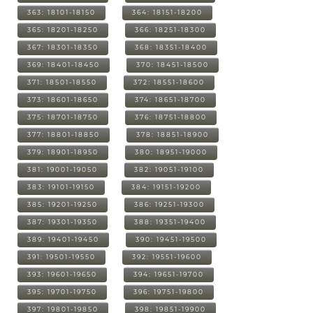
363: 18101-18150
364: 18151-18200
365: 18201-18250
366: 18251-18300
367: 18301-18350
368: 18351-18400
369: 18401-18450
370: 18451-18500
371: 18501-18550
372: 18551-18600
373: 18601-18650
374: 18651-18700
375: 18701-18750
376: 18751-18800
377: 18801-18850
378: 18851-18900
379: 18901-18950
380: 18951-19000
381: 19001-19050
382: 19051-19100
383: 19101-19150
384: 19151-19200
385: 19201-19250
386: 19251-19300
387: 19301-19350
388: 19351-19400
389: 19401-19450
390: 19451-19500
391: 19501-19550
392: 19551-19600
393: 19601-19650
394: 19651-19700
395: 19701-19750
396: 19751-19800
397: 19801-19850
398: 19851-19900