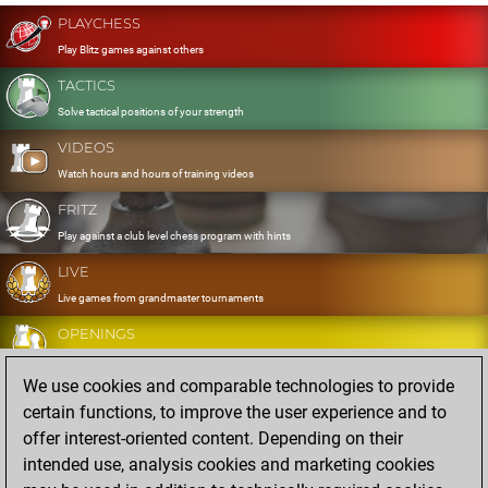
PLAYCHESS
Play Blitz games against others
TACTICS
Solve tactical positions of your strength
VIDEOS
Watch hours and hours of training videos
FRITZ
Play against a club level chess program with hints
LIVE
Live games from grandmaster tournaments
OPENINGS
Develop and exercise your openings
We use cookies and comparable technologies to provide
DATABASE
certain functions, to improve the user experience and to
Eight million strong games
offer interest-oriented content. Depending on their
MYGAMES
intended use, analysis cookies and marketing cookies
Store and analyse your own games in the cloud