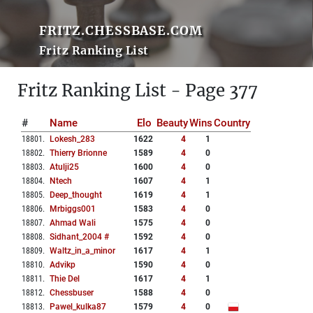
FRITZ.CHESSBASE.COM
Fritz Ranking List
Fritz Ranking List - Page 377
#
Name
Elo
Beauty
Wins
Country
18801
.
Lokesh_283
1622
4
1
18802
.
Thierry Brionne
1589
4
0
18803
.
Atulji25
1600
4
0
18804
.
Ntech
1607
4
1
18805
.
Deep_thought
1619
4
1
18806
.
Mrbiggs001
1583
4
0
18807
.
Ahmad Wali
1575
4
0
18808
.
Sidhant_2004 #
1592
4
0
18809
.
Waltz_in_a_minor
1617
4
1
18810
.
Advikp
1590
4
0
18811
.
Thie Del
1617
4
1
18812
.
Chessbuser
1588
4
0
18813
.
Pawel_kulka87
1579
4
0