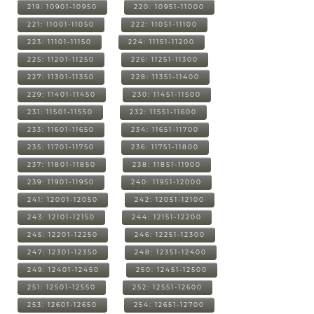
219: 10901-10950
220: 10951-11000
221: 11001-11050
222: 11051-11100
223: 11101-11150
224: 11151-11200
225: 11201-11250
226: 11251-11300
227: 11301-11350
228: 11351-11400
229: 11401-11450
230: 11451-11500
231: 11501-11550
232: 11551-11600
233: 11601-11650
234: 11651-11700
235: 11701-11750
236: 11751-11800
237: 11801-11850
238: 11851-11900
239: 11901-11950
240: 11951-12000
241: 12001-12050
242: 12051-12100
243: 12101-12150
244: 12151-12200
245: 12201-12250
246: 12251-12300
247: 12301-12350
248: 12351-12400
249: 12401-12450
250: 12451-12500
251: 12501-12550
252: 12551-12600
253: 12601-12650
254: 12651-12700