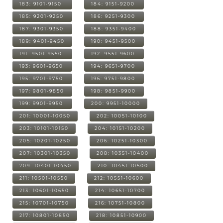
183: 9101-9150
184: 9151-9200
185: 9201-9250
186: 9251-9300
187: 9301-9350
188: 9351-9400
189: 9401-9450
190: 9451-9500
191: 9501-9550
192: 9551-9600
193: 9601-9650
194: 9651-9700
195: 9701-9750
196: 9751-9800
197: 9801-9850
198: 9851-9900
199: 9901-9950
200: 9951-10000
201: 10001-10050
202: 10051-10100
203: 10101-10150
204: 10151-10200
205: 10201-10250
206: 10251-10300
207: 10301-10350
208: 10351-10400
209: 10401-10450
210: 10451-10500
211: 10501-10550
212: 10551-10600
213: 10601-10650
214: 10651-10700
215: 10701-10750
216: 10751-10800
217: 10801-10850
218: 10851-10900