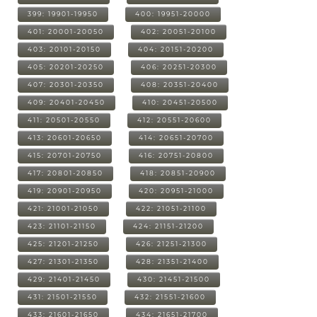
399: 19901-19950
400: 19951-20000
401: 20001-20050
402: 20051-20100
403: 20101-20150
404: 20151-20200
405: 20201-20250
406: 20251-20300
407: 20301-20350
408: 20351-20400
409: 20401-20450
410: 20451-20500
411: 20501-20550
412: 20551-20600
413: 20601-20650
414: 20651-20700
415: 20701-20750
416: 20751-20800
417: 20801-20850
418: 20851-20900
419: 20901-20950
420: 20951-21000
421: 21001-21050
422: 21051-21100
423: 21101-21150
424: 21151-21200
425: 21201-21250
426: 21251-21300
427: 21301-21350
428: 21351-21400
429: 21401-21450
430: 21451-21500
431: 21501-21550
432: 21551-21600
433: 21601-21650
434: 21651-21700