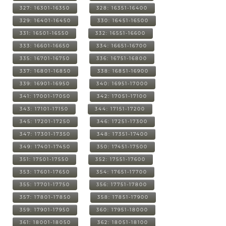
327: 16301-16350
328: 16351-16400
329: 16401-16450
330: 16451-16500
331: 16501-16550
332: 16551-16600
333: 16601-16650
334: 16651-16700
335: 16701-16750
336: 16751-16800
337: 16801-16850
338: 16851-16900
339: 16901-16950
340: 16951-17000
341: 17001-17050
342: 17051-17100
343: 17101-17150
344: 17151-17200
345: 17201-17250
346: 17251-17300
347: 17301-17350
348: 17351-17400
349: 17401-17450
350: 17451-17500
351: 17501-17550
352: 17551-17600
353: 17601-17650
354: 17651-17700
355: 17701-17750
356: 17751-17800
357: 17801-17850
358: 17851-17900
359: 17901-17950
360: 17951-18000
361: 18001-18050
362: 18051-18100