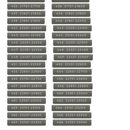
435: 21701-21750
436: 21751-21800
437: 21801-21850
438: 21851-21900
439: 21901-21950
440: 21951-22000
441: 22001-22050
442: 22051-22100
443: 22101-22150
444: 22151-22200
445: 22201-22250
446: 22251-22300
447: 22301-22350
448: 22351-22400
449: 22401-22450
450: 22451-22500
451: 22501-22550
452: 22551-22600
453: 22601-22650
454: 22651-22700
455: 22701-22750
456: 22751-22800
457: 22801-22850
458: 22851-22900
459: 22901-22950
460: 22951-23000
461: 23001-23050
462: 23051-23100
463: 23101-23150
464: 23151-23200
465: 23201-23250
466: 23251-23300
467: 23301-23350
468: 23351-23394