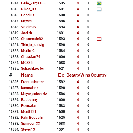
18814
.
Celio_vargas99
1595
4
1
18815
.
Nikos_09
1601
4
1
18816
.
Gabri09
1600
4
0
18817
.
Rhysell
1586
4
0
18818
.
Valdiroliv
1594
4
0
18819
.
Jackrb
1601
4
0
18820
.
Chessmate82
1593
4
0
18821
.
This_is_ludwig
1598
4
0
18822
.
Merlin-C
1584
4
0
18823
.
Chessfan76
1606
4
1
18824
.
M0835
1588
4
0
18825
.
Schachlaeufer
1621
4
1
#
Name
Elo
Beauty
Wins
Country
18826
.
Erdnussbutter
1582
4
0
18827
.
Iammattnz
1598
4
0
18828
.
Meyer_schwartz
1586
4
0
18829
.
Badbunny
1600
4
0
18830
.
Peersatar
1583
4
0
18831
.
Meett121
1600
4
0
18832
.
Rahi Bodaghi
1625
4
1
18833
.
Springer_33
1588
4
0
18834
.
Stever13
1591
4
0