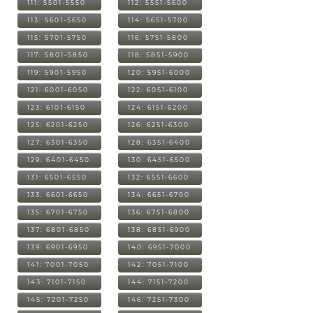
111: 5501-5550
112: 5551-5600
113: 5601-5650
114: 5651-5700
115: 5701-5750
116: 5751-5800
117: 5801-5850
118: 5851-5900
119: 5901-5950
120: 5951-6000
121: 6001-6050
122: 6051-6100
123: 6101-6150
124: 6151-6200
125: 6201-6250
126: 6251-6300
127: 6301-6350
128: 6351-6400
129: 6401-6450
130: 6451-6500
131: 6501-6550
132: 6551-6600
133: 6601-6650
134: 6651-6700
135: 6701-6750
136: 6751-6800
137: 6801-6850
138: 6851-6900
139: 6901-6950
140: 6951-7000
141: 7001-7050
142: 7051-7100
143: 7101-7150
144: 7151-7200
145: 7201-7250
146: 7251-7300