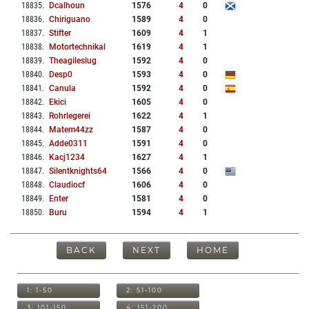
18835
.
Dcalhoun
1576
4
0
18836
.
Chiriguano
1589
4
0
18837
.
Stifter
1609
4
1
18838
.
Motortechnikal
1619
4
1
18839
.
Theagileslug
1592
4
0
18840
.
Desp0
1593
4
0
18841
.
Canula
1592
4
0
18842
.
Ekici
1605
4
0
18843
.
Rohrlegerei
1622
4
1
18844
.
Matem44zz
1587
4
0
18845
.
Adde0311
1591
4
0
18846
.
Kacj1234
1627
4
1
18847
.
Silentknights64
1566
4
0
18848
.
Claudiocf
1606
4
0
18849
.
Enter
1581
4
0
18850
.
Buru
1594
4
1
BACK
NEXT
HOME
1: 1-50
2: 51-100
3: 101-150
4: 151-200