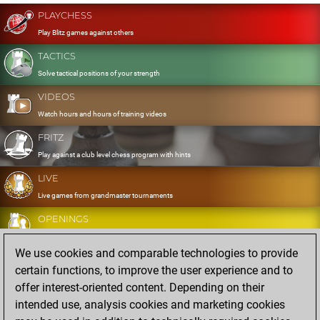
PLAYCHESS
Play Blitz games against others
TACTICS
Solve tactical positions of your strength
VIDEOS
Watch hours and hours of training videos
FRITZ
Play against a club level chess program with hints
LIVE
Live games from grandmaster tournaments
OPENINGS
Develop and exercise your openings
We use cookies and comparable technologies to provide
DATABASE
certain functions, to improve the user experience and to
Eight million strong games
offer interest-oriented content. Depending on their
MYGAMES
intended use, analysis cookies and marketing cookies
Store and analyse your own games in the cloud