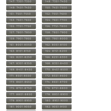
147: 7301-7350
148: 7351-7400
149: 7401-7450
150: 7451-7500
151: 7501-7550
152: 7551-7600
153: 7601-7650
154: 7651-7700
155: 7701-7750
156: 7751-7800
157: 7801-7850
158: 7851-7900
159: 7901-7950
160: 7951-8000
161: 8001-8050
162: 8051-8100
163: 8101-8150
164: 8151-8200
165: 8201-8250
166: 8251-8300
167: 8301-8350
168: 8351-8400
169: 8401-8450
170: 8451-8500
171: 8501-8550
172: 8551-8600
173: 8601-8650
174: 8651-8700
175: 8701-8750
176: 8751-8800
177: 8801-8850
178: 8851-8900
179: 8901-8950
180: 8951-9000
181: 9001-9050
182: 9051-9100