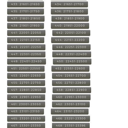
433: 21601-21650
434: 21651-21700
435: 21701-21750
436: 21751-21800
437: 21801-21850
438: 21851-21900
439: 21901-21950
440: 21951-22000
441: 22001-22050
442: 22051-22100
443: 22101-22150
444: 22151-22200
445: 22201-22250
446: 22251-22300
447: 22301-22350
448: 22351-22400
449: 22401-22450
450: 22451-22500
451: 22501-22550
452: 22551-22600
453: 22601-22650
454: 22651-22700
455: 22701-22750
456: 22751-22800
457: 22801-22850
458: 22851-22900
459: 22901-22950
460: 22951-23000
461: 23001-23050
462: 23051-23100
463: 23101-23150
464: 23151-23200
465: 23201-23250
466: 23251-23300
467: 23301-23350
468: 23351-23396