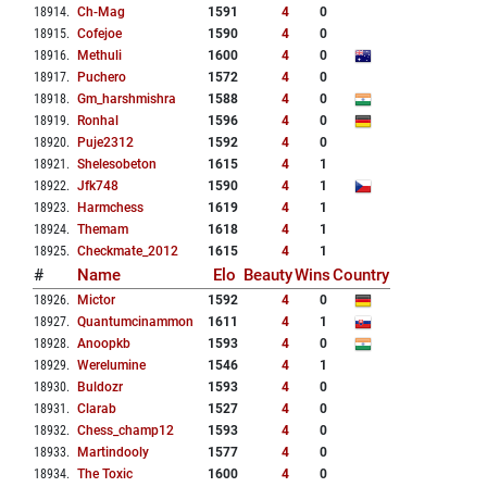
18914
.
Ch-Mag
1591
4
0
18915
.
Cofejoe
1590
4
0
18916
.
Methuli
1600
4
0
18917
.
Puchero
1572
4
0
18918
.
Gm_harshmishra
1588
4
0
18919
.
Ronhal
1596
4
0
18920
.
Puje2312
1592
4
0
18921
.
Shelesobeton
1615
4
1
18922
.
Jfk748
1590
4
1
18923
.
Harmchess
1619
4
1
18924
.
Themam
1618
4
1
18925
.
Checkmate_2012
1615
4
1
#
Name
Elo
Beauty
Wins
Country
18926
.
Mictor
1592
4
0
18927
.
Quantumcinammon
1611
4
1
18928
.
Anoopkb
1593
4
0
18929
.
Werelumine
1546
4
1
18930
.
Buldozr
1593
4
0
18931
.
Clarab
1527
4
0
18932
.
Chess_champ12
1593
4
0
18933
.
Martindooly
1577
4
0
18934
.
The Toxic
1600
4
0