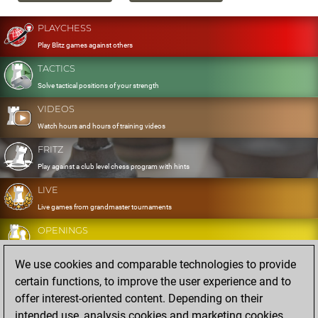
PLAYCHESS
Play Blitz games against others
TACTICS
Solve tactical positions of your strength
VIDEOS
Watch hours and hours of training videos
FRITZ
Play against a club level chess program with hints
LIVE
Live games from grandmaster tournaments
OPENINGS
Develop and exercise your openings
We use cookies and comparable technologies to provide
DATABASE
certain functions, to improve the user experience and to
Eight million strong games
offer interest-oriented content. Depending on their
MYGAMES
intended use, analysis cookies and marketing cookies