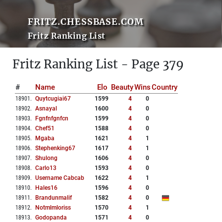
FRITZ.CHESSBASE.COM
Fritz Ranking List
Fritz Ranking List - Page 379
#
Name
Elo
Beauty
Wins
Country
18901
.
Quytcugiai67
1599
4
0
18902
.
Asnayal
1600
4
0
18903
.
Fgnfnfgnfcn
1599
4
0
18904
.
Chef51
1588
4
0
18905
.
Mgaba
1621
4
1
18906
.
Stephenking67
1617
4
1
18907
.
Shulong
1606
4
0
18908
.
Carlo13
1593
4
0
18909
.
Username Cabcab
1622
4
1
18910
.
Hales16
1596
4
0
18911
.
Brandunmalif
1582
4
0
18912
.
Notmlmloriss
1570
4
1
18913
.
Godopanda
1571
4
0