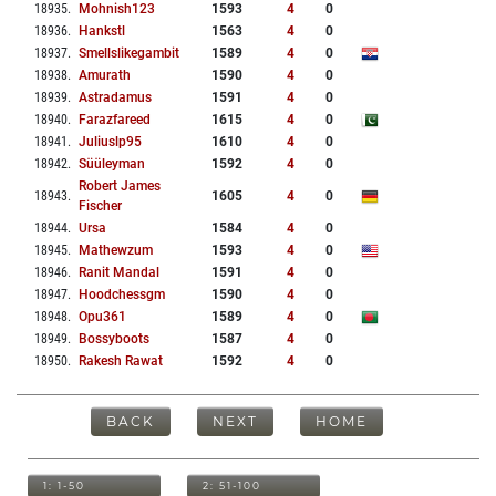
18935
.
Mohnish123
1593
4
0
18936
.
Hankstl
1563
4
0
18937
.
Smellslikegambit
1589
4
0
18938
.
Amurath
1590
4
0
18939
.
Astradamus
1591
4
0
18940
.
Farazfareed
1615
4
0
18941
.
Juliuslp95
1610
4
0
18942
.
Süüleyman
1592
4
0
Robert James
18943
.
1605
4
0
Fischer
18944
.
Ursa
1584
4
0
18945
.
Mathewzum
1593
4
0
18946
.
Ranit Mandal
1591
4
0
18947
.
Hoodchessgm
1590
4
0
18948
.
Opu361
1589
4
0
18949
.
Bossyboots
1587
4
0
18950
.
Rakesh Rawat
1592
4
0
BACK
NEXT
HOME
1: 1-50
2: 51-100