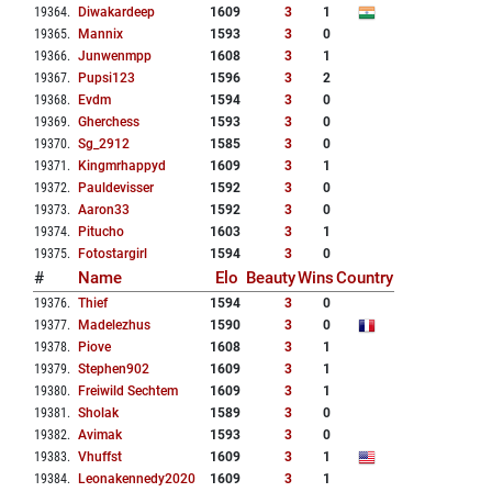
19364
.
Diwakardeep
1609
3
1
19365
.
Mannix
1593
3
0
19366
.
Junwenmpp
1608
3
1
19367
.
Pupsi123
1596
3
2
19368
.
Evdm
1594
3
0
19369
.
Gherchess
1593
3
0
19370
.
Sg_2912
1585
3
0
19371
.
Kingmrhappyd
1609
3
1
19372
.
Pauldevisser
1592
3
0
19373
.
Aaron33
1592
3
0
19374
.
Pitucho
1603
3
1
19375
.
Fotostargirl
1594
3
0
#
Name
Elo
Beauty
Wins
Country
19376
.
Thief
1594
3
0
19377
.
Madelezhus
1590
3
0
19378
.
Piove
1608
3
1
19379
.
Stephen902
1609
3
1
19380
.
Freiwild Sechtem
1609
3
1
19381
.
Sholak
1589
3
0
19382
.
Avimak
1593
3
0
19383
.
Vhuffst
1609
3
1
19384
.
Leonakennedy2020
1609
3
1