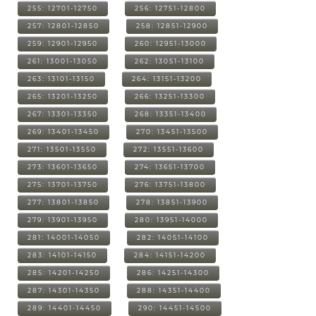
255: 12701-12750
256: 12751-12800
257: 12801-12850
258: 12851-12900
259: 12901-12950
260: 12951-13000
261: 13001-13050
262: 13051-13100
263: 13101-13150
264: 13151-13200
265: 13201-13250
266: 13251-13300
267: 13301-13350
268: 13351-13400
269: 13401-13450
270: 13451-13500
271: 13501-13550
272: 13551-13600
273: 13601-13650
274: 13651-13700
275: 13701-13750
276: 13751-13800
277: 13801-13850
278: 13851-13900
279: 13901-13950
280: 13951-14000
281: 14001-14050
282: 14051-14100
283: 14101-14150
284: 14151-14200
285: 14201-14250
286: 14251-14300
287: 14301-14350
288: 14351-14400
289: 14401-14450
290: 14451-14500