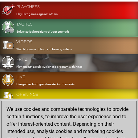
PLAYCHESS
Play Blitz games against others
TACTICS
Solve tactical positions of your strength
VIDEOS
Watch hours and hours of training videos
FRITZ
Play against a club level chess program with hints
LIVE
Live games from grandmaster tournaments
OPENINGS
Develop and exercise your openings
We use cookies and comparable technologies to provide
DATABASE
certain functions, to improve the user experience and to
Eight million strong games
offer interest-oriented content. Depending on their
MYGAMES
intended use, analysis cookies and marketing cookies
Store and analyse your own games in the cloud