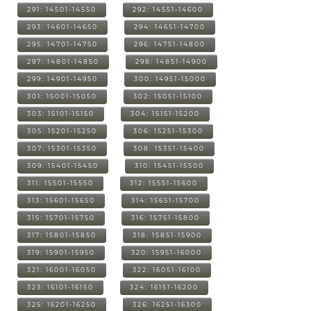
291: 14501-14550
292: 14551-14600
293: 14601-14650
294: 14651-14700
295: 14701-14750
296: 14751-14800
297: 14801-14850
298: 14851-14900
299: 14901-14950
300: 14951-15000
301: 15001-15050
302: 15051-15100
303: 15101-15150
304: 15151-15200
305: 15201-15250
306: 15251-15300
307: 15301-15350
308: 15351-15400
309: 15401-15450
310: 15451-15500
311: 15501-15550
312: 15551-15600
313: 15601-15650
314: 15651-15700
315: 15701-15750
316: 15751-15800
317: 15801-15850
318: 15851-15900
319: 15901-15950
320: 15951-16000
321: 16001-16050
322: 16051-16100
323: 16101-16150
324: 16151-16200
325: 16201-16250
326: 16251-16300