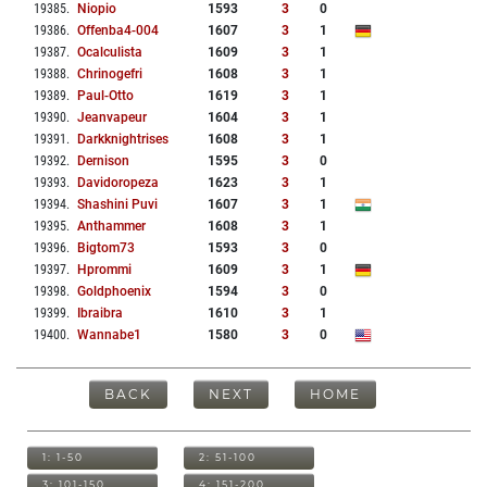
19385
.
Niopio
1593
3
0
19386
.
Offenba4-004
1607
3
1
19387
.
Ocalculista
1609
3
1
19388
.
Chrinogefri
1608
3
1
19389
.
Paul-Otto
1619
3
1
19390
.
Jeanvapeur
1604
3
1
19391
.
Darkknightrises
1608
3
1
19392
.
Dernison
1595
3
0
19393
.
Davidoropeza
1623
3
1
19394
.
Shashini Puvi
1607
3
1
19395
.
Anthammer
1608
3
1
19396
.
Bigtom73
1593
3
0
19397
.
Hprommi
1609
3
1
19398
.
Goldphoenix
1594
3
0
19399
.
Ibraibra
1610
3
1
19400
.
Wannabe1
1580
3
0
BACK
NEXT
HOME
1: 1-50
2: 51-100
3: 101-150
4: 151-200