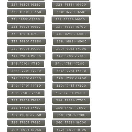
327: 16301-16350
328: 16351-16400
329: 16401-16450
330: 16451-16500
331: 16501-16550
332: 16551-16600
333: 16601-16650
334: 16651-16700
335: 16701-16750
336: 16751-16800
337: 16801-16850
338: 16851-16900
339: 16901-16950
340: 16951-17000
341: 17001-17050
342: 17051-17100
343: 17101-17150
344: 17151-17200
345: 17201-17250
346: 17251-17300
347: 17301-17350
348: 17351-17400
349: 17401-17450
350: 17451-17500
351: 17501-17550
352: 17551-17600
353: 17601-17650
354: 17651-17700
355: 17701-17750
356: 17751-17800
357: 17801-17850
358: 17851-17900
359: 17901-17950
360: 17951-18000
361: 18001-18050
362: 18051-18100