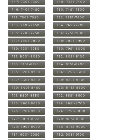
147: 7301-7350
148: 7351-7400
149: 7401-7450
150: 7451-7500
151: 7501-7550
152: 7551-7600
153: 7601-7650
154: 7651-7700
155: 7701-7750
156: 7751-7800
157: 7801-7850
158: 7851-7900
159: 7901-7950
160: 7951-8000
161: 8001-8050
162: 8051-8100
163: 8101-8150
164: 8151-8200
165: 8201-8250
166: 8251-8300
167: 8301-8350
168: 8351-8400
169: 8401-8450
170: 8451-8500
171: 8501-8550
172: 8551-8600
173: 8601-8650
174: 8651-8700
175: 8701-8750
176: 8751-8800
177: 8801-8850
178: 8851-8900
179: 8901-8950
180: 8951-9000
181: 9001-9050
182: 9051-9100