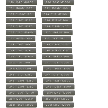
219: 10901-10950
220: 10951-11000
221: 11001-11050
222: 11051-11100
223: 11101-11150
224: 11151-11200
225: 11201-11250
226: 11251-11300
227: 11301-11350
228: 11351-11400
229: 11401-11450
230: 11451-11500
231: 11501-11550
232: 11551-11600
233: 11601-11650
234: 11651-11700
235: 11701-11750
236: 11751-11800
237: 11801-11850
238: 11851-11900
239: 11901-11950
240: 11951-12000
241: 12001-12050
242: 12051-12100
243: 12101-12150
244: 12151-12200
245: 12201-12250
246: 12251-12300
247: 12301-12350
248: 12351-12400
249: 12401-12450
250: 12451-12500
251: 12501-12550
252: 12551-12600
253: 12601-12650
254: 12651-12700