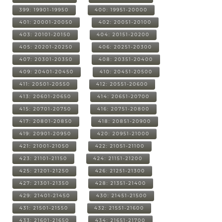
399: 19901-19950
400: 19951-20000
401: 20001-20050
402: 20051-20100
403: 20101-20150
404: 20151-20200
405: 20201-20250
406: 20251-20300
407: 20301-20350
408: 20351-20400
409: 20401-20450
410: 20451-20500
411: 20501-20550
412: 20551-20600
413: 20601-20650
414: 20651-20700
415: 20701-20750
416: 20751-20800
417: 20801-20850
418: 20851-20900
419: 20901-20950
420: 20951-21000
421: 21001-21050
422: 21051-21100
423: 21101-21150
424: 21151-21200
425: 21201-21250
426: 21251-21300
427: 21301-21350
428: 21351-21400
429: 21401-21450
430: 21451-21500
431: 21501-21550
432: 21551-21600
433: 21601-21650
434: 21651-21700