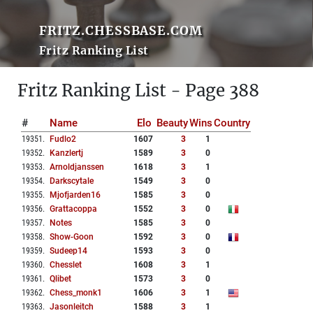
FRITZ.CHESSBASE.COM
Fritz Ranking List
Fritz Ranking List - Page 388
#
Name
Elo
Beauty
Wins
Country
19351
.
Fudlo2
1607
3
1
19352
.
Kanzlertj
1589
3
0
19353
.
Arnoldjanssen
1618
3
1
19354
.
Darkscytale
1549
3
0
19355
.
Mjofjarden16
1585
3
0
19356
.
Grattacoppa
1552
3
0
19357
.
Notes
1585
3
0
19358
.
Show-Goon
1592
3
0
19359
.
Sudeep14
1593
3
0
19360
.
Chesslet
1608
3
1
19361
.
Qlibet
1573
3
0
19362
.
Chess_monk1
1606
3
1
19363
.
Jasonleitch
1588
3
1