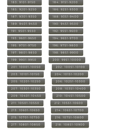
183: 9101-9150
184: 9151-9200
185: 9201-9250
186: 9251-9300
187: 9301-9350
188: 9351-9400
189: 9401-9450
190: 9451-9500
191: 9501-9550
192: 9551-9600
193: 9601-9650
194: 9651-9700
195: 9701-9750
196: 9751-9800
197: 9801-9850
198: 9851-9900
199: 9901-9950
200: 9951-10000
201: 10001-10050
202: 10051-10100
203: 10101-10150
204: 10151-10200
205: 10201-10250
206: 10251-10300
207: 10301-10350
208: 10351-10400
209: 10401-10450
210: 10451-10500
211: 10501-10550
212: 10551-10600
213: 10601-10650
214: 10651-10700
215: 10701-10750
216: 10751-10800
217: 10801-10850
218: 10851-10900