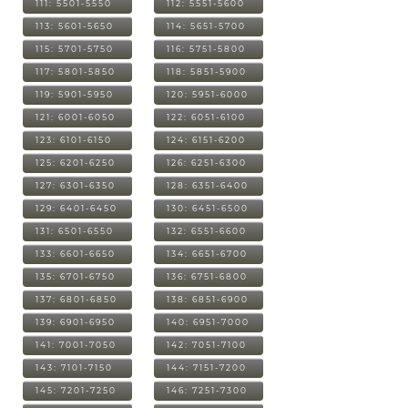
111: 5501-5550
112: 5551-5600
113: 5601-5650
114: 5651-5700
115: 5701-5750
116: 5751-5800
117: 5801-5850
118: 5851-5900
119: 5901-5950
120: 5951-6000
121: 6001-6050
122: 6051-6100
123: 6101-6150
124: 6151-6200
125: 6201-6250
126: 6251-6300
127: 6301-6350
128: 6351-6400
129: 6401-6450
130: 6451-6500
131: 6501-6550
132: 6551-6600
133: 6601-6650
134: 6651-6700
135: 6701-6750
136: 6751-6800
137: 6801-6850
138: 6851-6900
139: 6901-6950
140: 6951-7000
141: 7001-7050
142: 7051-7100
143: 7101-7150
144: 7151-7200
145: 7201-7250
146: 7251-7300