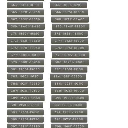
363: 18101-18150
364: 18151-18200
365: 18201-18250
366: 18251-18300
367: 18301-18350
368: 18351-18400
369: 18401-18450
370: 18451-18500
371: 18501-18550
372: 18551-18600
373: 18601-18650
374: 18651-18700
375: 18701-18750
376: 18751-18800
377: 18801-18850
378: 18851-18900
379: 18901-18950
380: 18951-19000
381: 19001-19050
382: 19051-19100
383: 19101-19150
384: 19151-19200
385: 19201-19250
386: 19251-19300
387: 19301-19350
388: 19351-19400
389: 19401-19450
390: 19451-19500
391: 19501-19550
392: 19551-19600
393: 19601-19650
394: 19651-19700
395: 19701-19750
396: 19751-19800
397: 19801-19850
398: 19851-19900