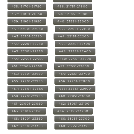
435: 21701-21750
436: 21751-21800
437: 21801-21850
438: 21851-21900
439: 21901-21950
440: 21951-22000
441: 22001-22050
442: 22051-22100
443: 22101-22150
444: 22151-22200
445: 22201-22250
446: 22251-22300
447: 22301-22350
448: 22351-22400
449: 22401-22450
450: 22451-22500
451: 22501-22550
452: 22551-22600
453: 22601-22650
454: 22651-22700
455: 22701-22750
456: 22751-22800
457: 22801-22850
458: 22851-22900
459: 22901-22950
460: 22951-23000
461: 23001-23050
462: 23051-23100
463: 23101-23150
464: 23151-23200
465: 23201-23250
466: 23251-23300
467: 23301-23350
468: 23351-23395