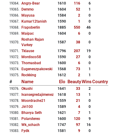
19364
.
Angry-Bear
1610
116
6
19365
.
Demmo
1604
52
1
19366
.
Mayusa
1584
2
0
19367
.
Kumar12tanish
1590
1
0
19368
.
Frapoberlin
1885
550
46
19369
.
Maipac
1604
6
0
Roshan Rajan
19370
.
1587
38
0
Varkey
19371
.
Tklause
1796
207
19
19372
.
Mordisco58
1590
27
0
19373
.
Thomasbad
1600
6
0
19374
.
Eugeneszpakowski
1568
73
1
19375
.
Rockking
1612
2
1
#
Name
Elo
Beauty
Wins
Country
19376
.
Okushi
1641
33
2
19377
.
Ivansegredajimenez
1618
13
1
19378
.
Moordrache21
1559
21
0
19379
.
Jiri100
1589
4
0
19380
.
Bhavya Seth
1621
7
1
19381
.
Polarstereo
1600
120
9
19382
.
Wk_schach
1747
97
16
19383
.
Fydk
1581
9
0