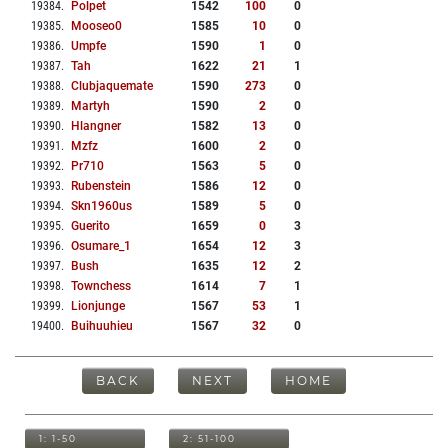
19384
.
Polpet
1542
100
0
19385
.
Mooseo0
1585
10
0
19386
.
Umpfe
1590
1
0
19387
.
Tah
1622
21
1
19388
.
Clubjaquemate
1590
273
0
19389
.
Martyh
1590
2
0
19390
.
Hlangner
1582
13
0
19391
.
Mzfz
1600
2
0
19392
.
Pr710
1563
5
0
19393
.
Rubenstein
1586
12
0
19394
.
Skn1960us
1589
5
0
19395
.
Guerito
1659
0
3
19396
.
Osumare_1
1654
12
3
19397
.
Bush
1635
12
2
19398
.
Townchess
1614
7
1
19399
.
Lionjunge
1567
53
1
19400
.
Buihuuhieu
1567
32
0
BACK
NEXT
HOME
1: 1-50
2: 51-100