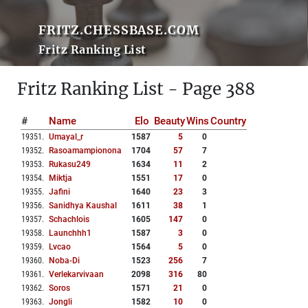
FRITZ.CHESSBASE.COM
Fritz Ranking List
Fritz Ranking List - Page 388
#
Name
Elo
Beauty
Wins
Country
19351
.
Umayal_r
1587
5
0
19352
.
Rasoamampionona
1704
57
7
19353
.
Rukasu249
1634
11
2
19354
.
Miktja
1551
17
0
19355
.
Jafini
1640
23
3
19356
.
Sanidhya Kaushal
1611
38
1
19357
.
Schachlois
1605
147
0
19358
.
Launchhh1
1587
3
0
19359
.
Lvcao
1564
5
0
19360
.
Noba-Di
1523
256
7
19361
.
Verlekarvivaan
2098
316
80
19362
.
Soros
1571
21
0
19363
.
Jongli
1582
10
0