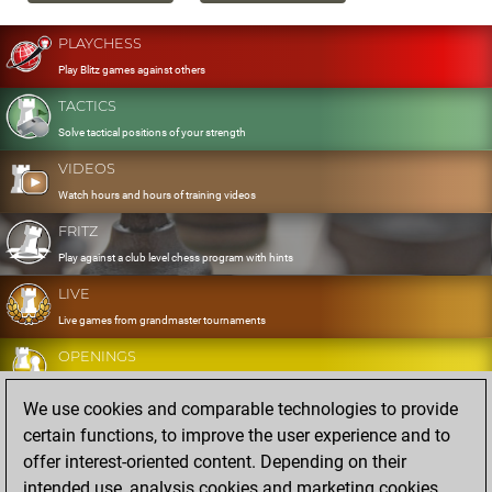
PLAYCHESS
Play Blitz games against others
TACTICS
Solve tactical positions of your strength
VIDEOS
Watch hours and hours of training videos
FRITZ
Play against a club level chess program with hints
LIVE
Live games from grandmaster tournaments
OPENINGS
Develop and exercise your openings
We use cookies and comparable technologies to provide
DATABASE
certain functions, to improve the user experience and to
Eight million strong games
offer interest-oriented content. Depending on their
MYGAMES
intended use, analysis cookies and marketing cookies