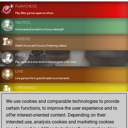
PLAYCHESS
Play Blitz games against others
TACTICS
Solve tactical positions of your strength
VIDEOS
Watch hours and hours of training videos
FRITZ
Play against a club level chess program with hints
LIVE
Live games from grandmaster tournaments
OPENINGS
Develop and exercise your openings
We use cookies and comparable technologies to provide
DATABASE
certain functions, to improve the user experience and to
Eight million strong games
offer interest-oriented content. Depending on their
MYGAMES
intended use, analysis cookies and marketing cookies
Store and analyse your own games in the cloud