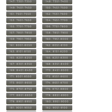
147: 7301-7350
148: 7351-7400
149: 7401-7450
150: 7451-7500
151: 7501-7550
152: 7551-7600
153: 7601-7650
154: 7651-7700
155: 7701-7750
156: 7751-7800
157: 7801-7850
158: 7851-7900
159: 7901-7950
160: 7951-8000
161: 8001-8050
162: 8051-8100
163: 8101-8150
164: 8151-8200
165: 8201-8250
166: 8251-8300
167: 8301-8350
168: 8351-8400
169: 8401-8450
170: 8451-8500
171: 8501-8550
172: 8551-8600
173: 8601-8650
174: 8651-8700
175: 8701-8750
176: 8751-8800
177: 8801-8850
178: 8851-8900
179: 8901-8950
180: 8951-9000
181: 9001-9050
182: 9051-9100