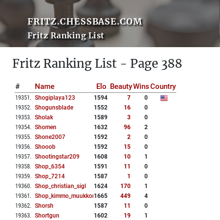
FRITZ.CHESSBASE.COM
Fritz Ranking List
Fritz Ranking List - Page 388
#
Name
Elo
Beauty
Wins
Country
19351
.
Shogiplaya123
1594
7
0
19352
.
Shogunsblade
1552
16
0
19353
.
Sholak
1589
3
0
19354
.
Shomen
1632
96
2
19355
.
Shone2007
1592
2
0
19356
.
Shooob
1592
15
0
19357
.
Shootingstar209
1608
10
1
19358
.
Shop_6354
1591
11
0
19359
.
Shop_7214
1587
1
0
19360
.
Shop_christian_sigl
1624
170
1
19361
.
Shop_kimmo_muukkonen
1665
449
4
19362
.
Shorsh
1587
11
0
19363
.
Shortgun
1602
19
1