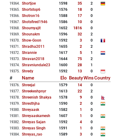
19364
.
Shortjoe
1598
35
2
19365
.
Shortstop6
1576
18
0
19366
.
Shotron16
1588
17
0
19367
.
Shotsfired1946
1586
10
0
19368
.
Shoumyajit
1652
1816
0
19369
.
Shounakm
1596
32
2
19370
.
Show-Goon
1592
3
0
19371
.
Shradha2011
1655
2
2
19372
.
Shrannie
1617
5
1
19373
.
Shravan2018
1644
75
2
19374
.
Shravniundale23
1600
28
1
19375
.
Shredy
1592
13
0
#
Name
Elo
Beauty
Wins
Country
19376
.
Shreejal
1579
14
0
19377
.
Shreekeshpnyr
1613
22
2
19378
.
Shreenish Shakya
1578
9
0
19379
.
Shresthjha
1590
2
0
19380
.
Shreyaask
1582
1
0
19381
.
Shreyaaskamesh
1607
1
0
19382
.
Shreyas Sajan
1592
4
0
19383
.
Shreyas Singh
1591
1
0
19384
.
Shreyas_rao
1589
3
0