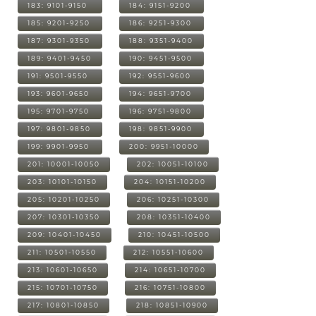
183: 9101-9150
184: 9151-9200
185: 9201-9250
186: 9251-9300
187: 9301-9350
188: 9351-9400
189: 9401-9450
190: 9451-9500
191: 9501-9550
192: 9551-9600
193: 9601-9650
194: 9651-9700
195: 9701-9750
196: 9751-9800
197: 9801-9850
198: 9851-9900
199: 9901-9950
200: 9951-10000
201: 10001-10050
202: 10051-10100
203: 10101-10150
204: 10151-10200
205: 10201-10250
206: 10251-10300
207: 10301-10350
208: 10351-10400
209: 10401-10450
210: 10451-10500
211: 10501-10550
212: 10551-10600
213: 10601-10650
214: 10651-10700
215: 10701-10750
216: 10751-10800
217: 10801-10850
218: 10851-10900