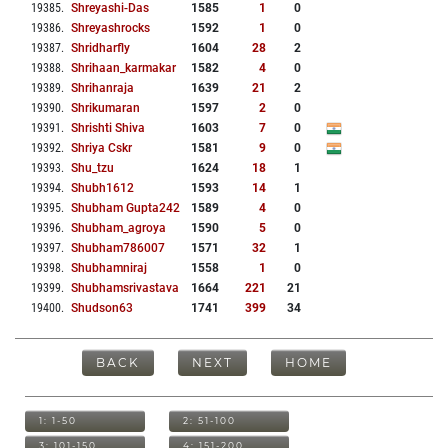
19385
.
Shreyashi-Das
1585
1
0
19386
.
Shreyashrocks
1592
1
0
19387
.
Shridharfly
1604
28
2
19388
.
Shrihaan_karmakar
1582
4
0
19389
.
Shrihanraja
1639
21
2
19390
.
Shrikumaran
1597
2
0
19391
.
Shrishti Shiva
1603
7
0
19392
.
Shriya Cskr
1581
9
0
19393
.
Shu_tzu
1624
18
1
19394
.
Shubh1612
1593
14
1
19395
.
Shubham Gupta242
1589
4
0
19396
.
Shubham_agroya
1590
5
0
19397
.
Shubham786007
1571
32
1
19398
.
Shubhamniraj
1558
1
0
19399
.
Shubhamsrivastava
1664
221
21
19400
.
Shudson63
1741
399
34
BACK
NEXT
HOME
1: 1-50
2: 51-100
3: 101-150
4: 151-200