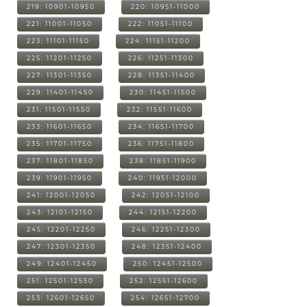
219: 10901-10950
220: 10951-11000
221: 11001-11050
222: 11051-11100
223: 11101-11150
224: 11151-11200
225: 11201-11250
226: 11251-11300
227: 11301-11350
228: 11351-11400
229: 11401-11450
230: 11451-11500
231: 11501-11550
232: 11551-11600
233: 11601-11650
234: 11651-11700
235: 11701-11750
236: 11751-11800
237: 11801-11850
238: 11851-11900
239: 11901-11950
240: 11951-12000
241: 12001-12050
242: 12051-12100
243: 12101-12150
244: 12151-12200
245: 12201-12250
246: 12251-12300
247: 12301-12350
248: 12351-12400
249: 12401-12450
250: 12451-12500
251: 12501-12550
252: 12551-12600
253: 12601-12650
254: 12651-12700