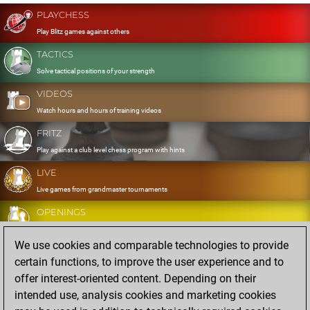
PLAYCHESS
Play Blitz games against others
TACTICS
Solve tactical positions of your strength
VIDEOS
Watch hours and hours of training videos
FRITZ
Play against a club level chess program with hints
LIVE
Live games from grandmaster tournaments
OPENINGS
Develop and exercise your openings
We use cookies and comparable technologies to provide
DATABASE
certain functions, to improve the user experience and to
Eight million strong games
offer interest-oriented content. Depending on their
MYGAMES
intended use, analysis cookies and marketing cookies
Store and analyse your own games in the cloud