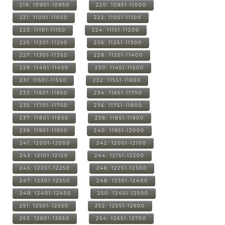
219: 10901-10950
220: 10951-11000
221: 11001-11050
222: 11051-11100
223: 11101-11150
224: 11151-11200
225: 11201-11250
226: 11251-11300
227: 11301-11350
228: 11351-11400
229: 11401-11450
230: 11451-11500
231: 11501-11550
232: 11551-11600
233: 11601-11650
234: 11651-11700
235: 11701-11750
236: 11751-11800
237: 11801-11850
238: 11851-11900
239: 11901-11950
240: 11951-12000
241: 12001-12050
242: 12051-12100
243: 12101-12150
244: 12151-12200
245: 12201-12250
246: 12251-12300
247: 12301-12350
248: 12351-12400
249: 12401-12450
250: 12451-12500
251: 12501-12550
252: 12551-12600
253: 12601-12650
254: 12651-12700