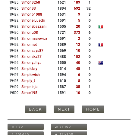
19485
.
Simon9268
1621
189
1
19486
.
Simon93
1894
692
92
19487
.
Simonb1988
1631
9
3
19488
.
Simone Luschi
1591
5
0
19489
.
Simonebazzani
1505
20
0
19490
.
Simong08
1721
373
6
19491
.
Simonmisiewicz
1591
2
0
19492
.
Simonnet
1589
12
0
19493
.
Simonsays87
1569
10
0
19494
.
Simonska27
1488
102
0
19495
.
Simonyahya
1550
40
0
19496
.
Simplebry
1514
45
1
19497
.
Simplewish
1594
6
0
19498
.
Simply_t
1610
8
0
19499
.
Simpninja
1587
35
1
19500
.
Simse195
1591
10
0
BACK
NEXT
HOME
1: 1-50
2: 51-100
3: 101-150
4: 151-200