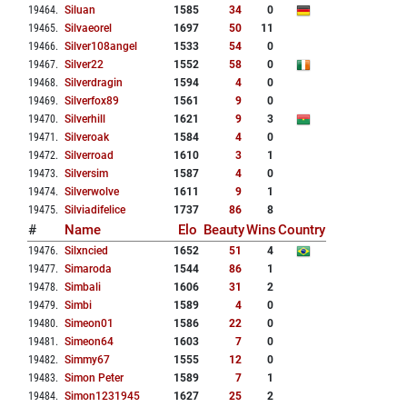
19464
.
Siluan
1585
34
0
19465
.
Silvaeorel
1697
50
11
19466
.
Silver108angel
1533
54
0
19467
.
Silver22
1552
58
0
19468
.
Silverdragin
1594
4
0
19469
.
Silverfox89
1561
9
0
19470
.
Silverhill
1621
9
3
19471
.
Silveroak
1584
4
0
19472
.
Silverroad
1610
3
1
19473
.
Silversim
1587
4
0
19474
.
Silverwolve
1611
9
1
19475
.
Silviadifelice
1737
86
8
#
Name
Elo
Beauty
Wins
Country
19476
.
Silxncied
1652
51
4
19477
.
Simaroda
1544
86
1
19478
.
Simbali
1606
31
2
19479
.
Simbi
1589
4
0
19480
.
Simeon01
1586
22
0
19481
.
Simeon64
1603
7
0
19482
.
Simmy67
1555
12
0
19483
.
Simon Peter
1589
7
1
19484
.
Simon1231945
1627
25
2