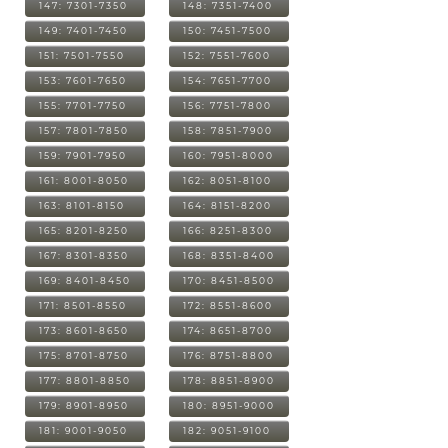
147: 7301-7350
148: 7351-7400
149: 7401-7450
150: 7451-7500
151: 7501-7550
152: 7551-7600
153: 7601-7650
154: 7651-7700
155: 7701-7750
156: 7751-7800
157: 7801-7850
158: 7851-7900
159: 7901-7950
160: 7951-8000
161: 8001-8050
162: 8051-8100
163: 8101-8150
164: 8151-8200
165: 8201-8250
166: 8251-8300
167: 8301-8350
168: 8351-8400
169: 8401-8450
170: 8451-8500
171: 8501-8550
172: 8551-8600
173: 8601-8650
174: 8651-8700
175: 8701-8750
176: 8751-8800
177: 8801-8850
178: 8851-8900
179: 8901-8950
180: 8951-9000
181: 9001-9050
182: 9051-9100