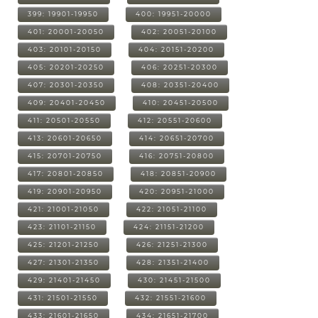
399: 19901-19950
400: 19951-20000
401: 20001-20050
402: 20051-20100
403: 20101-20150
404: 20151-20200
405: 20201-20250
406: 20251-20300
407: 20301-20350
408: 20351-20400
409: 20401-20450
410: 20451-20500
411: 20501-20550
412: 20551-20600
413: 20601-20650
414: 20651-20700
415: 20701-20750
416: 20751-20800
417: 20801-20850
418: 20851-20900
419: 20901-20950
420: 20951-21000
421: 21001-21050
422: 21051-21100
423: 21101-21150
424: 21151-21200
425: 21201-21250
426: 21251-21300
427: 21301-21350
428: 21351-21400
429: 21401-21450
430: 21451-21500
431: 21501-21550
432: 21551-21600
433: 21601-21650
434: 21651-21700