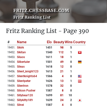
FRITZ.CHESSBASE.COM
Fritz Ranking List
Fritz Ranking List - Page 390
#
Name
Elo
Beauty
Wins
Country
19451
.
Sikirk
1451
98
5
19452
.
Sikitan
1540
112
1
19453
.
Silaos
1611
18
1
19454
.
Silbertaler
1501
49
0
19455
.
Sileas
1618
12
0
19456
.
Silent_knight123
1613
21
1
19457
.
Silentknights64
1566
4
0
19458
.
Silentpeter
1626
13
1
19459
.
Silentron
1578
32
0
19460
.
Silicon Pusher
1587
8
0
19461
.
Sillybear120
1699
81
10
19462
.
Sillykitty189
1639
24
2
19463
.
Silnei
1587
4
0