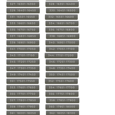
327: 16301-16350
328: 16351-16400
329: 16401-16450
330: 16451-16500
331: 16501-16550
332: 16551-16600
333: 16601-16650
334: 16651-16700
335: 16701-16750
336: 16751-16800
337: 16801-16850
338: 16851-16900
339: 16901-16950
340: 16951-17000
341: 17001-17050
342: 17051-17100
343: 17101-17150
344: 17151-17200
345: 17201-17250
346: 17251-17300
347: 17301-17350
348: 17351-17400
349: 17401-17450
350: 17451-17500
351: 17501-17550
352: 17551-17600
353: 17601-17650
354: 17651-17700
355: 17701-17750
356: 17751-17800
357: 17801-17850
358: 17851-17900
359: 17901-17950
360: 17951-18000
361: 18001-18050
362: 18051-18100