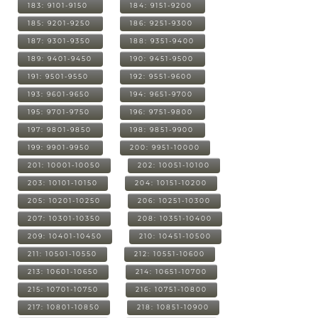
183: 9101-9150
184: 9151-9200
185: 9201-9250
186: 9251-9300
187: 9301-9350
188: 9351-9400
189: 9401-9450
190: 9451-9500
191: 9501-9550
192: 9551-9600
193: 9601-9650
194: 9651-9700
195: 9701-9750
196: 9751-9800
197: 9801-9850
198: 9851-9900
199: 9901-9950
200: 9951-10000
201: 10001-10050
202: 10051-10100
203: 10101-10150
204: 10151-10200
205: 10201-10250
206: 10251-10300
207: 10301-10350
208: 10351-10400
209: 10401-10450
210: 10451-10500
211: 10501-10550
212: 10551-10600
213: 10601-10650
214: 10651-10700
215: 10701-10750
216: 10751-10800
217: 10801-10850
218: 10851-10900